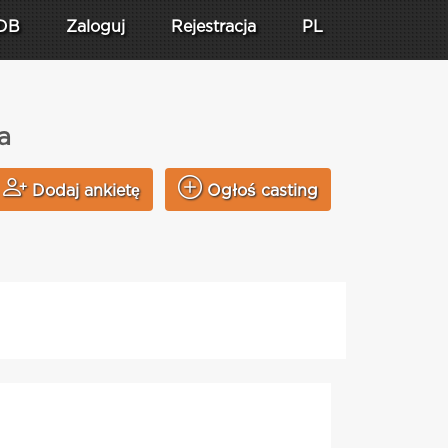
DB
Zaloguj
Rejestracja
PL
a
Dodaj ankietę
Ogłoś casting