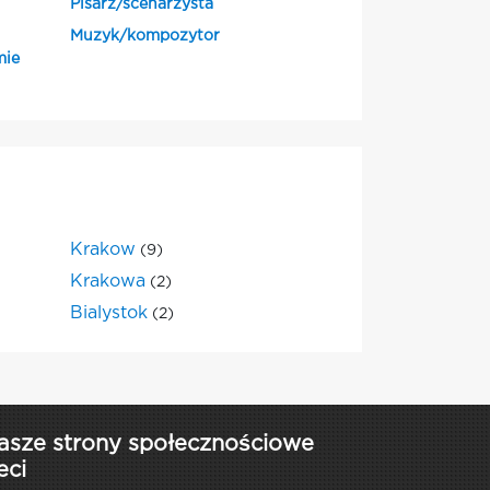
Pisarz/scenarzysta
Muzyk/kompozytor
mie
Krakow
(9)
Krakowa
(2)
Bialystok
(2)
asze strony społecznościowe
eci