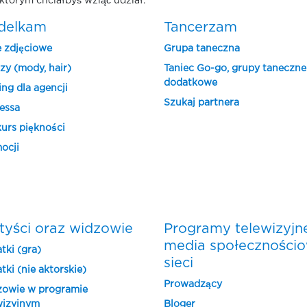
którym chciałbyś wziąć udział.
delkam
Tancerzam
e zdjęciowe
Grupa taneczna
zy (mody, hair)
Taniec Go-go, grupy taneczne
dodatkowe
ing dla agencji
Szukaj partnera
essa
urs piękności
ocji
tyści oraz widzowie
Programy telewizyjn
media społeczności
tki (gra)
sieci
tki (nie aktorskie)
Prowadzący
owie w programie
wizyjnym
Bloger