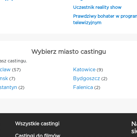
Uczestnik reality show
Prawdziwy bohater w progra
telewizyjnym
Wybierz miasto castingu
asz castingu.
claw
Katowice
(57)
(9)
nsk
Bydgoszcz
(7)
(2)
stantyn
Falenica
(2)
(2)
N
Wszystkie castingi
si
Castingi do filmów