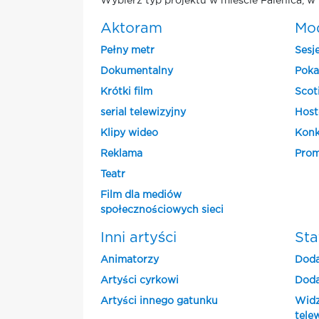
Wybierz typ projektu w mieście Falenica, w 
Aktoram
Mo
Pełny metr
Sesj
Dokumentalny
Poka
Krótki film
Scot
serial telewizyjny
Host
Klipy wideo
Konk
Reklama
Prom
Teatr
Film dla mediów
społecznościowych sieci
Inni artyści
Sta
Animatorzy
Doda
Artyści cyrkowi
Doda
Artyści innego gatunku
Widz
tele