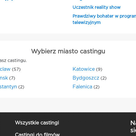
Uczestnik reality show
Prawdziwy bohater w progra
telewizyjnym
Wybierz miasto castingu
asz castingu.
claw
Katowice
(57)
(9)
nsk
Bydgoszcz
(7)
(2)
stantyn
Falenica
(2)
(2)
N
Wszystkie castingi
si
Castingi do filmów