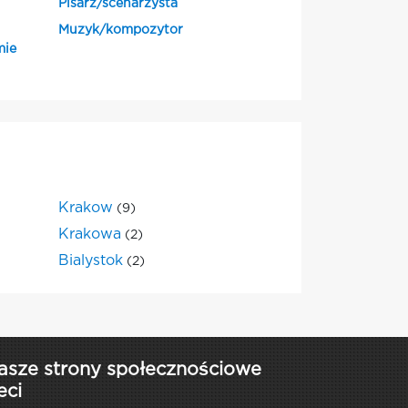
Pisarz/scenarzysta
Muzyk/kompozytor
mie
Krakow
(9)
Krakowa
(2)
Bialystok
(2)
asze strony społecznościowe
eci