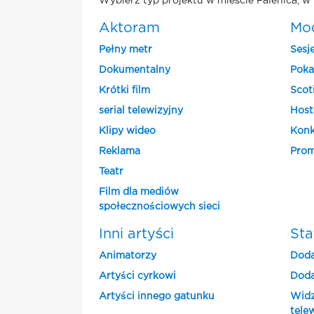
Wybierz typ projektu w mieście Falenica, w 
Aktoram
Mo
Pełny metr
Sesj
Dokumentalny
Poka
Krótki film
Scot
serial telewizyjny
Host
Klipy wideo
Konk
Reklama
Prom
Teatr
Film dla mediów
społecznościowych sieci
Inni artyści
Sta
Animatorzy
Doda
Artyści cyrkowi
Doda
Artyści innego gatunku
Widz
tele