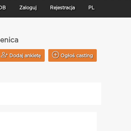
DB
Zaloguj
Rejestracja
PL
lenica
Dodaj ankietę
Ogłoś casting