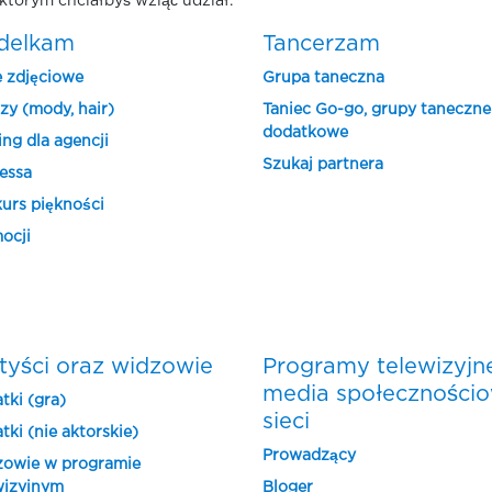
którym chciałbyś wziąć udział.
delkam
Tancerzam
e zdjęciowe
Grupa taneczna
zy (mody, hair)
Taniec Go-go, grupy taneczne
dodatkowe
ing dla agencji
Szukaj partnera
essa
urs piękności
ocji
tyści oraz widzowie
Programy telewizyjn
media społeczności
tki (gra)
sieci
tki (nie aktorskie)
Prowadzący
owie w programie
wizyjnym
Bloger