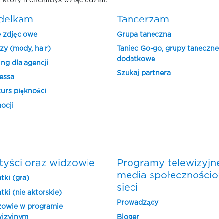
 którym chciałbyś wziąć udział.
delkam
Tancerzam
e zdjęciowe
Grupa taneczna
zy (mody, hair)
Taniec Go-go, grupy taneczne
dodatkowe
ing dla agencji
Szukaj partnera
essa
urs piękności
ocji
tyści oraz widzowie
Programy telewizyjn
media społeczności
tki (gra)
sieci
tki (nie aktorskie)
Prowadzący
owie w programie
wizyjnym
Bloger