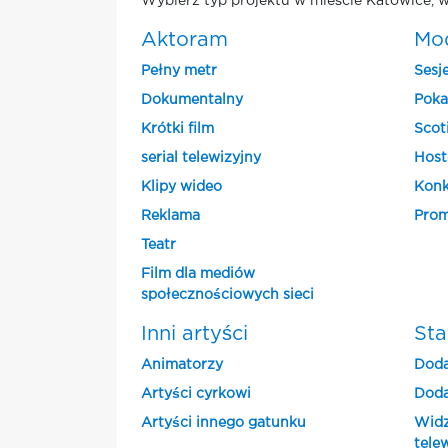
Wybierz typ projektu w mieście Katowice, w
Aktoram
Mo
Pełny metr
Sesj
Dokumentalny
Poka
Krótki film
Scot
serial telewizyjny
Host
Klipy wideo
Konk
Reklama
Prom
Teatr
Film dla mediów
społecznościowych sieci
Inni artyści
Sta
Animatorzy
Doda
Artyści cyrkowi
Doda
Artyści innego gatunku
Widz
tele