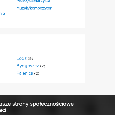
Pisarz/scenarzysta
Muzyk/kompozytor
mie
Lodz
(9)
Bydgoszcz
(2)
Falenica
(2)
asze strony społecznościowe
eci