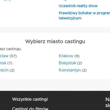
Uczestnik reality show
Prawdziwy bohater w progra
telewizyjnym
Wybierz miasto castingu
asz castingu.
claw
Krakow
(57)
(9)
nsk
Bialystok
(7)
(2)
zecin
Konstantyn
(2)
(2)
N
Wszystkie castingi
si
Castingi do filmów