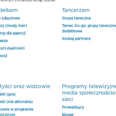
 którym chciałbyś wziąć udział.
delkam
Tancerzam
e zdjęciowe
Grupa taneczna
zy (mody, hair)
Taniec Go-go, grupy taneczne
dodatkowe
ing dla agencji
Szukaj partnera
essa
urs piękności
ocji
tyści oraz widzowie
Programy telewizyjn
media społeczności
tki (gra)
sieci
tki (nie aktorskie)
Prowadzący
owie w programie
wizyjnym
Bloger