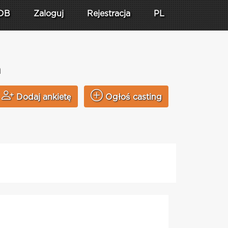
DB
Zaloguj
Rejestracja
PL
n
Dodaj ankietę
Ogłoś casting