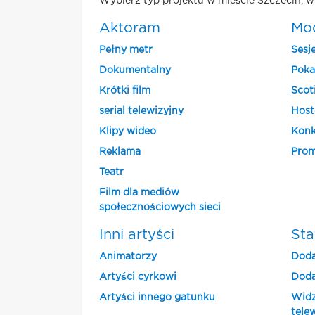
Wybierz typ projektu w mieście Szczecin, w
Aktoram
Mo
Pełny metr
Sesj
Dokumentalny
Poka
Krótki film
Scot
serial telewizyjny
Host
Klipy wideo
Konk
Reklama
Prom
Teatr
Film dla mediów
społecznościowych sieci
Inni artyści
Sta
Animatorzy
Doda
Artyści cyrkowi
Doda
Artyści innego gatunku
Widz
tele