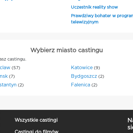
Uczestnik reality show
Prawdziwy bohater w progra
telewizyjnym
Wybierz miasto castingu
asz castingu.
claw
Katowice
(57)
(9)
nsk
Bydgoszcz
(7)
(2)
stantyn
Falenica
(2)
(2)
N
Wszystkie castingi
si
Castingi do filmów