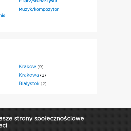
Pisarz/scenarzysta
Muzyk/kompozytor
mie
Krakow
(9)
Krakowa
(2)
Bialystok
(2)
asze strony społecznościowe
eci