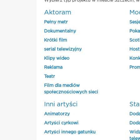
Wybierz typ projektu w mieście Szczecin, w
Aktoram
Mo
Pełny metr
Sesj
Dokumentalny
Poka
Krótki film
Scot
serial telewizyjny
Host
Klipy wideo
Konk
Reklama
Prom
Teatr
Film dla mediów
społecznościowych sieci
Inni artyści
Sta
Animatorzy
Doda
Artyści cyrkowi
Doda
Artyści innego gatunku
Widz
tele