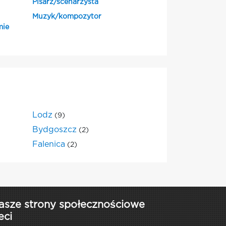
Pisarz/scenarzysta
Muzyk/kompozytor
mie
Lodz
(9)
Bydgoszcz
(2)
Falenica
(2)
asze strony społecznościowe
eci