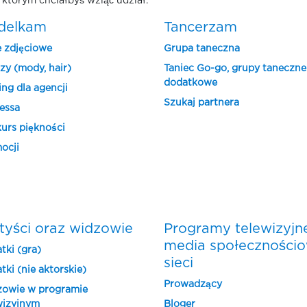
 którym chciałbyś wziąć udział.
delkam
Tancerzam
e zdjęciowe
Grupa taneczna
zy (mody, hair)
Taniec Go-go, grupy taneczne
dodatkowe
ing dla agencji
Szukaj partnera
essa
urs piękności
ocji
tyści oraz widzowie
Programy telewizyjn
media społeczności
tki (gra)
sieci
tki (nie aktorskie)
Prowadzący
owie w programie
wizyjnym
Bloger