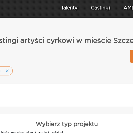
Talenty
Castingi
AM
tingi artyści cyrkowi w mieście Szcz
n
Wybierz typ projektu