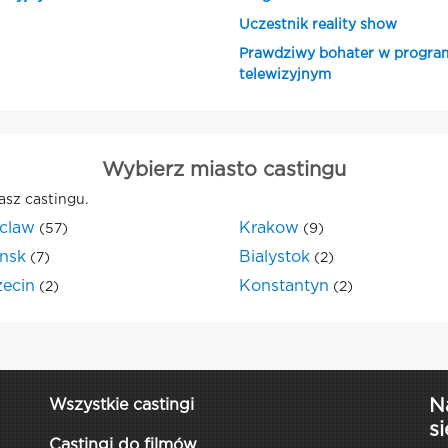
Uczestnik reality show
Prawdziwy bohater w progra
telewizyjnym
Wybierz miasto castingu
asz castingu.
claw
Krakow
(57)
(9)
nsk
Bialystok
(7)
(2)
zecin
Konstantyn
(2)
(2)
N
Wszystkie castingi
si
Castingi do filmów