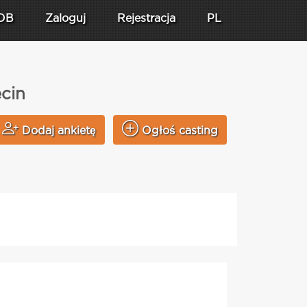
DB
Zaloguj
Rejestracja
PL
ecin
Dodaj ankietę
Ogłoś casting