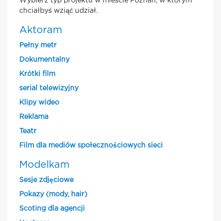
Wybierz typ projektu w mieście Poznan, w którym
chciałbyś wziąć udział.
Aktoram
Pełny metr
Dokumentalny
Krótki film
serial telewizyjny
Klipy wideo
Reklama
Teatr
Film dla mediów społecznościowych sieci
Modelkam
Sesje zdjęciowe
Pokazy (mody, hair)
Scoting dla agencji