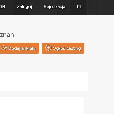
DB
Zaloguj
Rejestracja
PL
oznan
Dodaj ankietę
Ogłoś casting