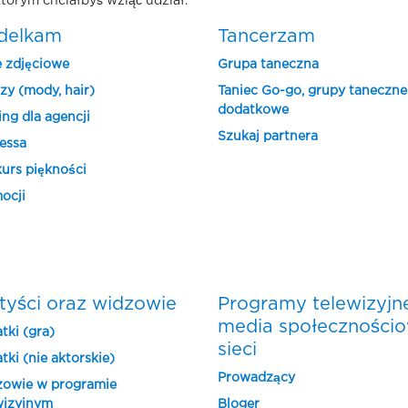
tórym chciałbyś wziąć udział.
delkam
Tancerzam
e zdjęciowe
Grupa taneczna
zy (mody, hair)
Taniec Go-go, grupy taneczne
dodatkowe
ing dla agencji
Szukaj partnera
essa
urs piękności
ocji
tyści oraz widzowie
Programy telewizyjn
media społeczności
tki (gra)
sieci
tki (nie aktorskie)
Prowadzący
owie w programie
wizyjnym
Bloger