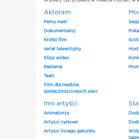
Wybierz typ projektu w mieście Poznan, w k
Aktoram
Mo
Pełny metr
Sesj
Dokumentalny
Poka
Krótki film
Scot
serial telewizyjny
Host
Klipy wideo
Konk
Reklama
Prom
Teatr
Film dla mediów
społecznościowych sieci
Inni artyści
Sta
Animatorzy
Doda
Artyści cyrkowi
Doda
Artyści innego gatunku
Widz
tele