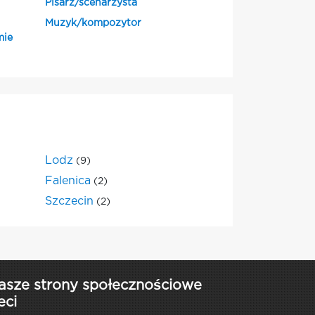
Pisarz/scenarzysta
Muzyk/kompozytor
mie
Lodz
(9)
Falenica
(2)
Szczecin
(2)
asze strony społecznościowe
eci