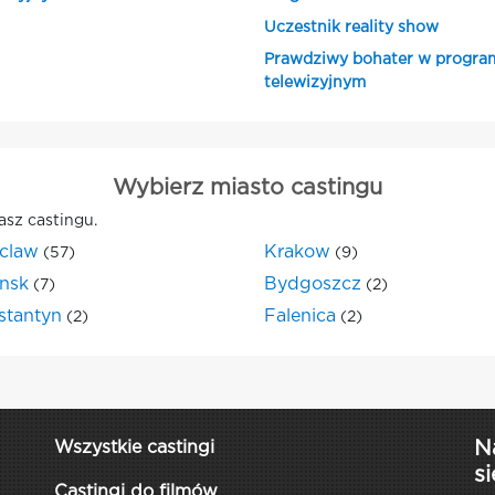
Uczestnik reality show
Prawdziwy bohater w progra
telewizyjnym
Wybierz miasto castingu
asz castingu.
claw
Krakow
(57)
(9)
nsk
Bydgoszcz
(7)
(2)
stantyn
Falenica
(2)
(2)
N
Wszystkie castingi
si
Castingi do filmów