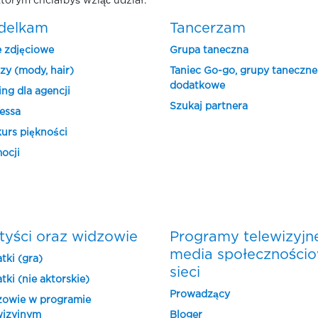
tórym chciałbyś wziąć udział.
delkam
Tancerzam
e zdjęciowe
Grupa taneczna
zy (mody, hair)
Taniec Go-go, grupy taneczne
dodatkowe
ing dla agencji
Szukaj partnera
essa
urs piękności
ocji
tyści oraz widzowie
Programy telewizyjn
media społeczności
tki (gra)
sieci
tki (nie aktorskie)
Prowadzący
owie w programie
wizyjnym
Bloger