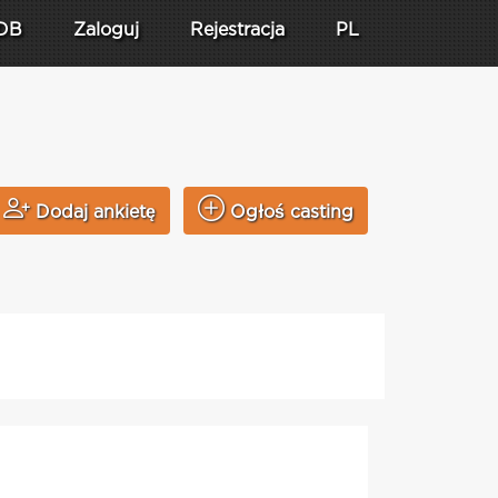
DB
Zaloguj
Rejestracja
PL
n
Dodaj ankietę
Ogłoś casting