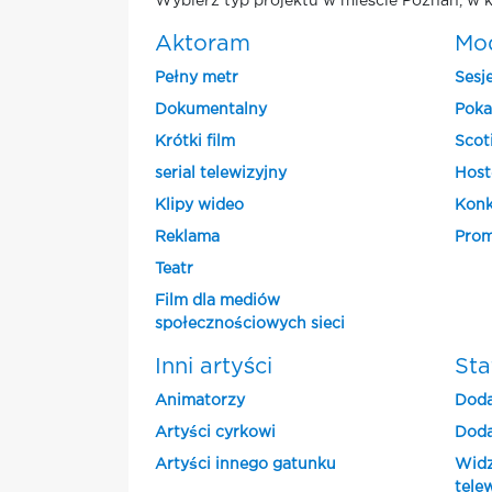
Wybierz typ projektu w mieście Poznan, w k
Aktoram
Mo
Pełny metr
Sesj
Dokumentalny
Poka
Krótki film
Scot
serial telewizyjny
Host
Klipy wideo
Konk
Reklama
Prom
Teatr
Film dla mediów
społecznościowych sieci
Inni artyści
Sta
Animatorzy
Doda
Artyści cyrkowi
Doda
Artyści innego gatunku
Widz
tele