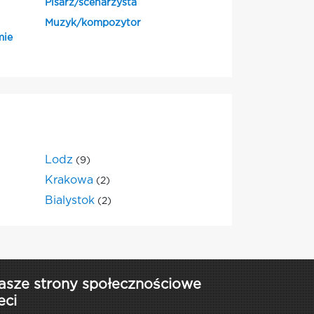
Pisarz/scenarzysta
Muzyk/kompozytor
mie
Lodz
(9)
Krakowa
(2)
Bialystok
(2)
asze strony społecznościowe
eci