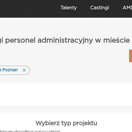
Talenty
Castingi
AM
i personel administracyjny w mieści
e Poznan
Wybierz typ projektu