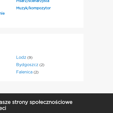
Pisarz/scenarzysta
Muzyk/kompozytor
mie
Lodz
(9)
Bydgoszcz
(2)
Falenica
(2)
asze strony społecznościowe
eci