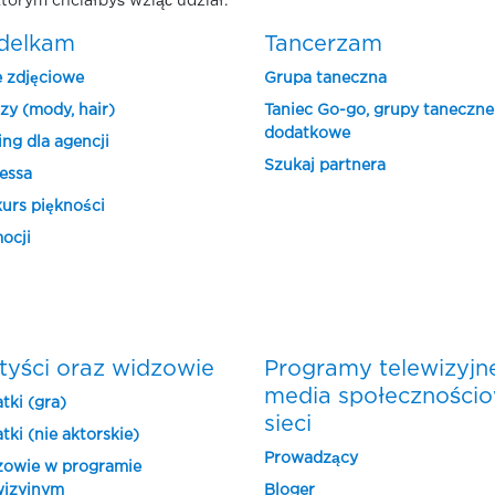
tórym chciałbyś wziąć udział.
delkam
Tancerzam
e zdjęciowe
Grupa taneczna
zy (mody, hair)
Taniec Go-go, grupy taneczne
dodatkowe
ing dla agencji
Szukaj partnera
essa
urs piękności
ocji
tyści oraz widzowie
Programy telewizyjn
media społeczności
tki (gra)
sieci
tki (nie aktorskie)
Prowadzący
owie w programie
wizyjnym
Bloger