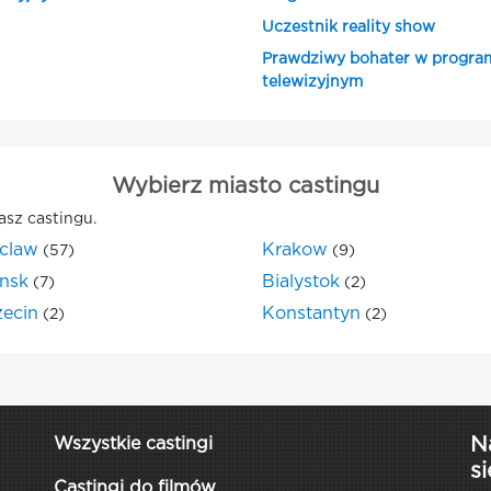
Uczestnik reality show
Prawdziwy bohater w progra
telewizyjnym
Wybierz miasto castingu
asz castingu.
claw
Krakow
(57)
(9)
nsk
Bialystok
(7)
(2)
zecin
Konstantyn
(2)
(2)
N
Wszystkie castingi
si
Castingi do filmów