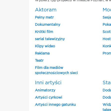
Wybierz typ projektu w mieście Poznan, w k
Aktoram
Mo
Pełny metr
Sesj
Dokumentalny
Poka
Krótki film
Scot
serial telewizyjny
Host
Klipy wideo
Konk
Reklama
Prom
Teatr
Film dla mediów
społecznościowych sieci
Inni artyści
Sta
Animatorzy
Doda
Artyści cyrkowi
Doda
Artyści innego gatunku
Widz
tele