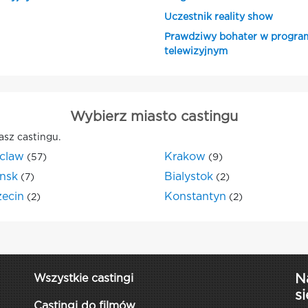
Uczestnik reality show
Prawdziwy bohater w progra
telewizyjnym
Wybierz miasto castingu
asz castingu.
claw
Krakow
(57)
(9)
nsk
Bialystok
(7)
(2)
zecin
Konstantyn
(2)
(2)
N
Wszystkie castingi
si
Castingi do filmów