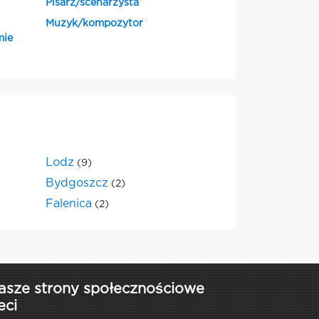
Pisarz/scenarzysta
Muzyk/kompozytor
mie
Lodz
(9)
Bydgoszcz
(2)
Falenica
(2)
asze strony społecznościowe
eci