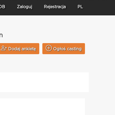
DB
Zaloguj
Rejestracja
PL
n
Dodaj ankietę
Ogłoś casting