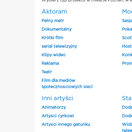
Wybierz typ projektu w mieście Poznan, w k
Aktoram
Mo
Pełny metr
Sesj
Dokumentalny
Poka
Krótki film
Scot
serial telewizyjny
Host
Klipy wideo
Konk
Reklama
Prom
Teatr
Film dla mediów
społecznościowych sieci
Inni artyści
Sta
Animatorzy
Doda
Artyści cyrkowi
Doda
Artyści innego gatunku
Widz
tele