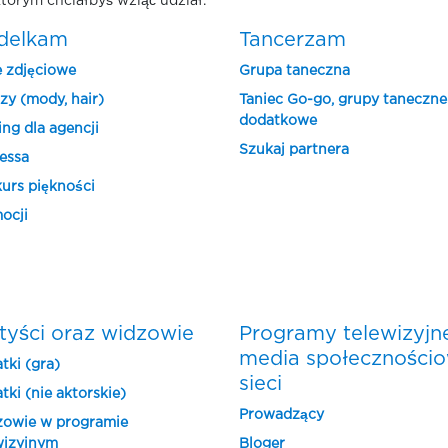
tórym chciałbyś wziąć udział.
delkam
Tancerzam
e zdjęciowe
Grupa taneczna
zy (mody, hair)
Taniec Go-go, grupy taneczne
dodatkowe
ing dla agencji
Szukaj partnera
essa
urs piękności
ocji
tyści oraz widzowie
Programy telewizyjn
media społeczności
tki (gra)
sieci
tki (nie aktorskie)
Prowadzący
owie w programie
wizyjnym
Bloger