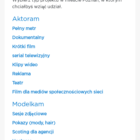
Wybierz typ projektu w mieście Poznan, w którym
chciałbyś wziąć udział.
Aktoram
Pełny metr
Dokumentalny
Krótki film
serial telewizyjny
Klipy wideo
Reklama
Teatr
Film dla mediów społecznościowych sieci
Modelkam
Sesje zdjęciowe
Pokazy (mody, hair)
Scoting dla agencji