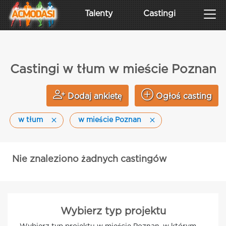
Talenty
Castingi
Castingi w tłum w mieście Poznan
Dodaj ankietę
Ogłoś casting
w tłum
w mieście Poznan
Nie znaleziono żadnych castingów
Wybierz typ projektu