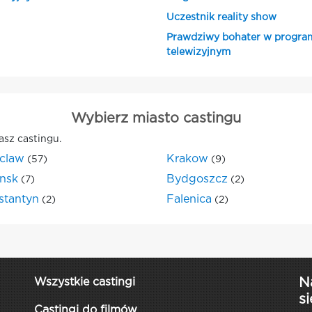
Uczestnik reality show
Prawdziwy bohater w progra
telewizyjnym
Wybierz miasto castingu
asz castingu.
claw
Krakow
(57)
(9)
nsk
Bydgoszcz
(7)
(2)
stantyn
Falenica
(2)
(2)
N
Wszystkie castingi
si
Castingi do filmów