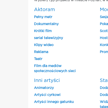
Wybierz typ projektu w mieście Poznan, w k
Aktoram
Mo
Pełny metr
Sesj
Dokumentalny
Poka
Krótki film
Scot
serial telewizyjny
Host
Klipy wideo
Konk
Reklama
Prom
Teatr
Film dla mediów
społecznościowych sieci
Inni artyści
Sta
Animatorzy
Doda
Artyści cyrkowi
Doda
Artyści innego gatunku
Widz
tele