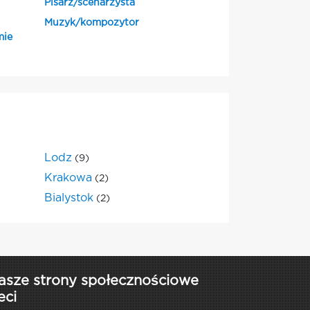
Pisarz/scenarzysta
Muzyk/kompozytor
mie
Lodz
(9)
Krakowa
(2)
Bialystok
(2)
asze strony społecznościowe
eci