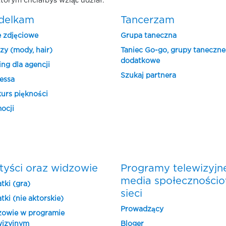
tórym chciałbyś wziąć udział.
delkam
Tancerzam
e zdjęciowe
Grupa taneczna
zy (mody, hair)
Taniec Go-go, grupy taneczne
dodatkowe
ing dla agencji
Szukaj partnera
essa
urs piękności
ocji
tyści oraz widzowie
Programy telewizyjn
media społeczności
tki (gra)
sieci
tki (nie aktorskie)
Prowadzący
owie w programie
wizyjnym
Bloger