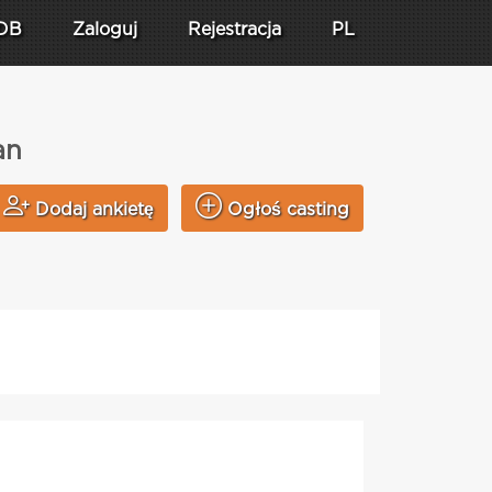
DB
Zaloguj
Rejestracja
PL
an
Dodaj ankietę
Ogłoś casting