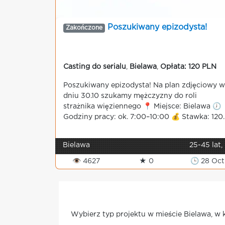
Poszukiwany epizodysta!
Zakończone
Casting do serialu
,
Bielawa
,
Opłata: 120 PLN
Poszukiwany epizodysta! Na plan zdjęciowy w
dniu 30.10 szukamy mężczyzny do roli
strażnika więziennego 📍 Miejsce: Bielawa 🕖
Godziny pracy: ok. 7:00–10:00 💰 Stawka: 120..
Bielawa
25-45 lat,
👁 4627
★ 0
🕒 28 Oct
Wybierz typ projektu w mieście Bielawa, w 