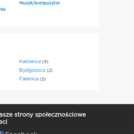
Muzyk/kompozytor
mie
Katowice
(9)
Bydgoszcz
(2)
Falenica
(2)
asze strony społecznościowe
eci