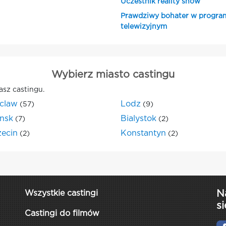
Uczestnik reality show
Prawdziwy bohater w progra
telewizyjnym
Wybierz miasto castingu
asz castingu.
claw
Lodz
(57)
(9)
nsk
Bialystok
(7)
(2)
zecin
Konstantyn
(2)
(2)
N
Wszystkie castingi
si
Castingi do filmów