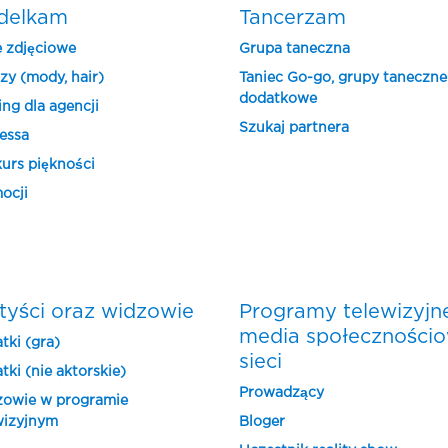
delkam
Tancerzam
e zdjęciowe
Grupa taneczna
zy (mody, hair)
Taniec Go-go, grupy taneczne
dodatkowe
ing dla agencji
Szukaj partnera
essa
urs piękności
ocji
tyści oraz widzowie
Programy telewizyjn
media społeczności
tki (gra)
sieci
tki (nie aktorskie)
Prowadzący
owie w programie
wizyjnym
Bloger