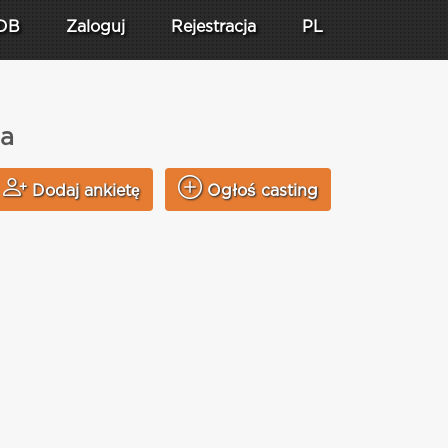
DB
Zaloguj
Rejestracja
PL
wa
Dodaj ankietę
Ogłoś casting