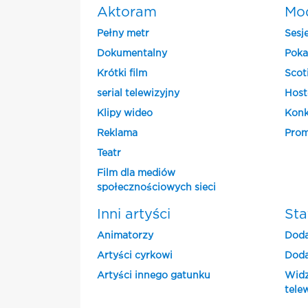
Aktoram
Mo
Pełny metr
Sesj
Dokumentalny
Poka
Krótki film
Scot
serial telewizyjny
Host
Klipy wideo
Konk
Reklama
Prom
Teatr
Film dla mediów
społecznościowych sieci
Inni artyści
Sta
Animatorzy
Doda
Artyści cyrkowi
Doda
Artyści innego gatunku
Widz
tele