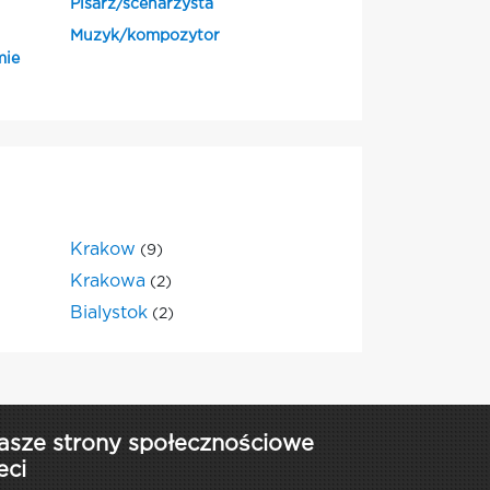
Pisarz/scenarzysta
Muzyk/kompozytor
mie
Krakow
(9)
Krakowa
(2)
Bialystok
(2)
asze strony społecznościowe
eci