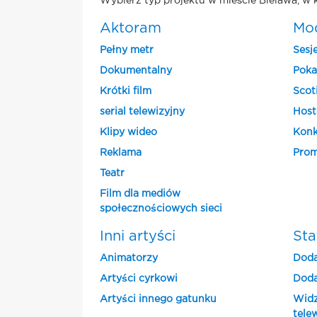
Wybierz typ projektu w mieście Bielawa, w 
Aktoram
Mo
Pełny metr
Sesj
Dokumentalny
Poka
Krótki film
Scot
serial telewizyjny
Host
Klipy wideo
Konk
Reklama
Prom
Teatr
Film dla mediów
społecznościowych sieci
Inni artyści
Sta
Animatorzy
Doda
Artyści cyrkowi
Doda
Artyści innego gatunku
Widz
tele