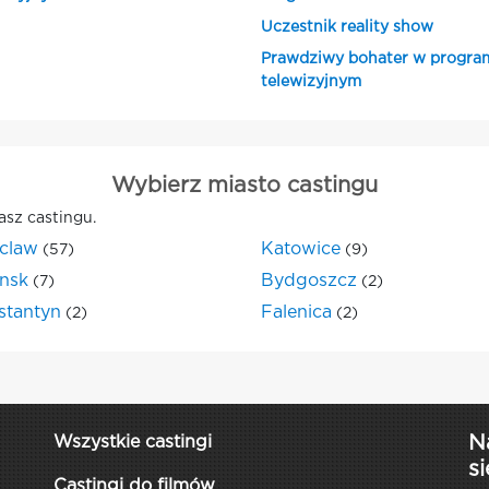
Uczestnik reality show
Prawdziwy bohater w progra
telewizyjnym
Wybierz miasto castingu
asz castingu.
claw
Katowice
(57)
(9)
nsk
Bydgoszcz
(7)
(2)
stantyn
Falenica
(2)
(2)
N
Wszystkie castingi
si
Castingi do filmów