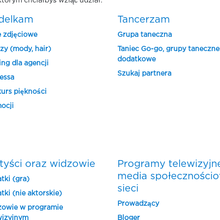
którym chciałbyś wziąć udział.
delkam
Tancerzam
e zdjęciowe
Grupa taneczna
zy (mody, hair)
Taniec Go-go, grupy taneczne
dodatkowe
ing dla agencji
Szukaj partnera
essa
urs piękności
ocji
tyści oraz widzowie
Programy telewizyjn
media społeczności
tki (gra)
sieci
tki (nie aktorskie)
Prowadzący
owie w programie
wizyjnym
Bloger