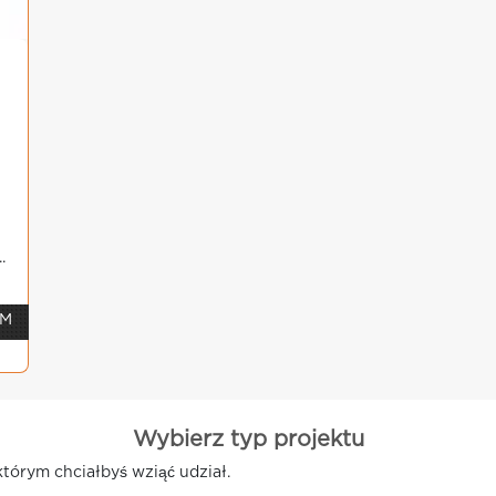
.
 M
Wybierz typ projektu
którym chciałbyś wziąć udział.