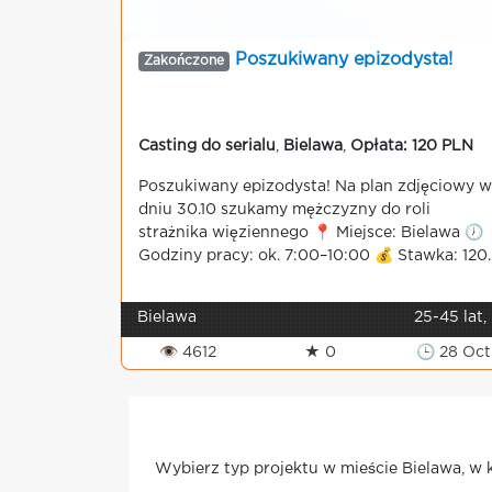
Poszukiwany epizodysta!
Zakończone
Casting do serialu
,
Bielawa
,
Opłata: 120 PLN
Poszukiwany epizodysta! Na plan zdjęciowy w
dniu 30.10 szukamy mężczyzny do roli
strażnika więziennego 📍 Miejsce: Bielawa 🕖
Godziny pracy: ok. 7:00–10:00 💰 Stawka: 120..
Bielawa
25-45 lat,
👁 4612
★ 0
🕒 28 Oct
Wybierz typ projektu w mieście Bielawa, w 