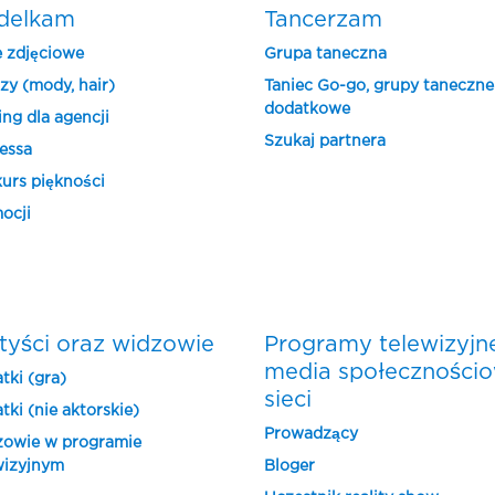
delkam
Tancerzam
e zdjęciowe
Grupa taneczna
zy (mody, hair)
Taniec Go-go, grupy taneczne
dodatkowe
ing dla agencji
Szukaj partnera
essa
urs piękności
ocji
tyści oraz widzowie
Programy telewizyjn
media społeczności
tki (gra)
sieci
tki (nie aktorskie)
Prowadzący
owie w programie
wizyjnym
Bloger