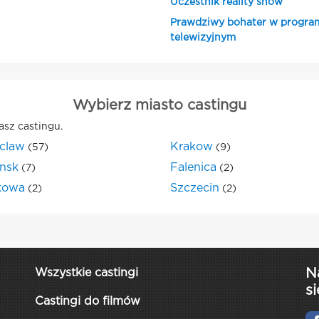
Uczestnik reality show
Prawdziwy bohater w progra
telewizyjnym
Wybierz miasto castingu
asz castingu.
claw
Krakow
(57)
(9)
nsk
Falenica
(7)
(2)
kowa
Szczecin
(2)
(2)
N
Wszystkie castingi
si
Castingi do filmów