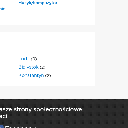
Muzyk/kompozytor
mie
Lodz
(9)
Bialystok
(2)
Konstantyn
(2)
asze strony społecznościowe
eci