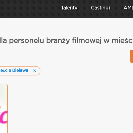
Talenty
Castingi
AM
dla personelu branży filmowej w mieśc
eście Bielawa