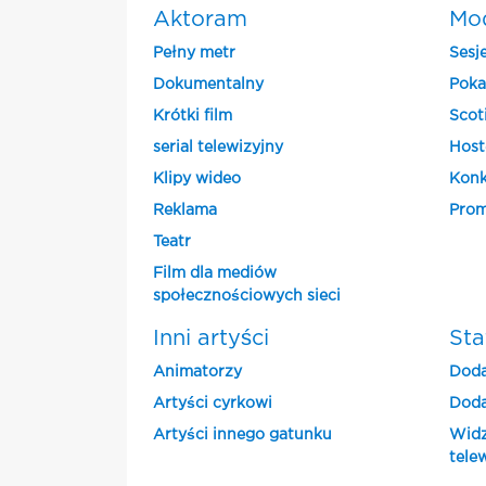
Aktoram
Mo
Pełny metr
Sesj
Dokumentalny
Poka
Krótki film
Scot
serial telewizyjny
Host
Klipy wideo
Konk
Reklama
Prom
Teatr
Film dla mediów
społecznościowych sieci
Inni artyści
Sta
Animatorzy
Doda
Artyści cyrkowi
Doda
Artyści innego gatunku
Widz
tele