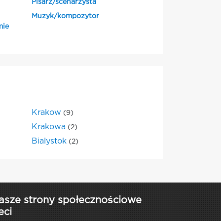
Pisarz/scenarzysta
Muzyk/kompozytor
mie
Krakow
(9)
Krakowa
(2)
Bialystok
(2)
asze strony społecznościowe
eci