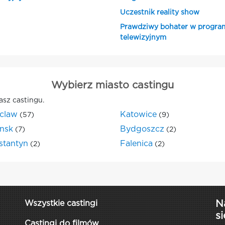
Uczestnik reality show
Prawdziwy bohater w progra
telewizyjnym
Wybierz miasto castingu
asz castingu.
claw
Katowice
(57)
(9)
nsk
Bydgoszcz
(7)
(2)
stantyn
Falenica
(2)
(2)
N
Wszystkie castingi
si
Castingi do filmów