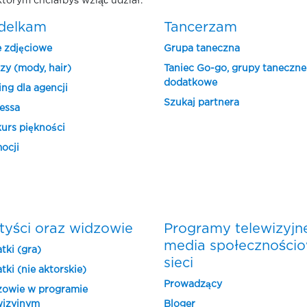
którym chciałbyś wziąć udział.
delkam
Tancerzam
e zdjęciowe
Grupa taneczna
zy (mody, hair)
Taniec Go-go, grupy taneczne
dodatkowe
ing dla agencji
Szukaj partnera
essa
urs piękności
ocji
tyści oraz widzowie
Programy telewizyjn
media społeczności
tki (gra)
sieci
tki (nie aktorskie)
Prowadzący
owie w programie
wizyjnym
Bloger