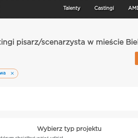
Talenty
Castingi
AM
ingi pisarz/scenarzysta w mieście Bi
awa
Wybierz typ projektu