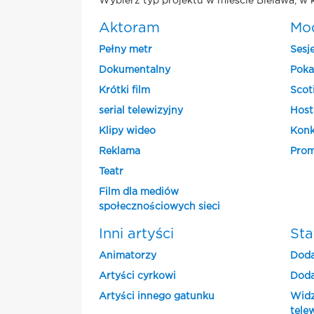
Wybierz typ projektu w mieście Bielawa, w 
Aktoram
Mo
Pełny metr
Sesj
Dokumentalny
Poka
Krótki film
Scot
serial telewizyjny
Host
Klipy wideo
Konk
Reklama
Prom
Teatr
Film dla mediów
społecznościowych sieci
Inni artyści
Sta
Animatorzy
Doda
Artyści cyrkowi
Doda
Artyści innego gatunku
Widz
tele