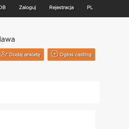
DB
Zaloguj
Rejestracja
PL
elawa
Dodaj ankietę
Ogłoś casting