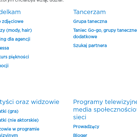
którym chciałbyś wziąć udział.
delkam
Tancerzam
e zdjęciowe
Grupa taneczna
zy (mody, hair)
Taniec Go-go, grupy taneczne
dodatkowe
ing dla agencji
Szukaj partnera
essa
urs piękności
ocji
tyści oraz widzowie
Programy telewizyjn
media społeczności
tki (gra)
sieci
tki (nie aktorskie)
Prowadzący
owie w programie
wizyjnym
Bloger