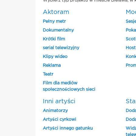
Wybierz typ projektu w mieście Bielawa, w 
Aktoram
Mo
Pełny metr
Sesj
Dokumentalny
Poka
Krótki film
Scot
serial telewizyjny
Host
Klipy wideo
Konk
Reklama
Prom
Teatr
Film dla mediów
społecznościowych sieci
Inni artyści
Sta
Animatorzy
Doda
Artyści cyrkowi
Doda
Artyści innego gatunku
Widz
tele