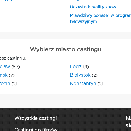
Uczestnik reality show
Prawdziwy bohater w progra
telewizyjnym
Wybierz miasto castingu
asz castingu.
claw
Lodz
(57)
(9)
nsk
Bialystok
(7)
(2)
zecin
Konstantyn
(2)
(2)
N
Wszystkie castingi
si
Castingi do filmów