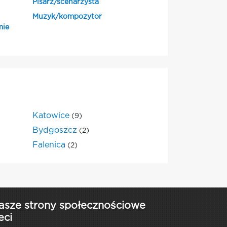
Pisarz/scenarzysta
Muzyk/kompozytor
mie
Katowice
(9)
Bydgoszcz
(2)
Falenica
(2)
asze strony społecznościowe
eci