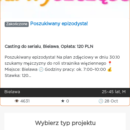
Poszukiwany epizodysta!
Zakończone
Casting do serialu
,
Bielawa
,
Opłata: 120 PLN
Poszukiwany epizodysta! Na plan zdjęciowy w dniu 30.10
szukamy mężczyzny do roli strażnika więziennego 📍
Miejsce: Bielawa 🕖 Godziny pracy: ok. 7:00–10:00 💰
Stawka: 120...
Bielawa
25-45 lat, M
👁 4631
★ 0
🕒 28 Oct
Wybierz typ projektu