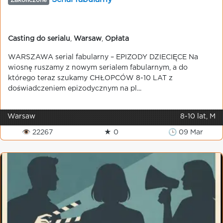
Zakończone
Casting do serialu
,
Warsaw
,
Opłata
WARSZAWA serial fabularny – EPIZODY DZIECIĘCE Na
wiosnę ruszamy z nowym serialem fabularnym, a do
którego teraz szukamy CHŁOPCÓW 8-10 LAT z
doświadczeniem epizodycznym na pl...
Warsaw
8-10 lat, M
👁 22267
★ 0
🕒 09 Mar