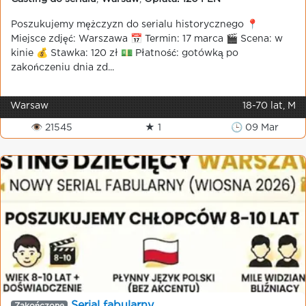
Poszukujemy mężczyzn do serialu historycznego 📍
Miejsce zdjęć: Warszawa 📅 Termin: 17 marca 🎬 Scena: w
kinie 💰 Stawka: 120 zł 💵 Płatność: gotówką po
zakończeniu dnia zd...
Warsaw
18-70 lat, M
👁 21545
★ 1
🕒 09 Mar
Serial fabularny