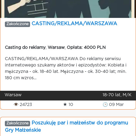
CASTING/REKLAMA/WARSZAWA
Zakończone
Casting do reklamy
,
Warsaw
,
Opłata: 4000 PLN
CASTING/REKLAMA/WARSZAWA Do reklamy serwisu
internetowego szukamy aktorów i epizodystów: Kobieta i
mężczyzna - ok. 18-40 lat. Mężczyzna - ok. 30-40 lat; min.
180 cm wzros...
Warsaw
18-70 lat, M/K
👁 24723
★ 10
🕒 09 Mar
Poszukuję par i małżeństw do programu
Zakończone
Gry Małżeńskie