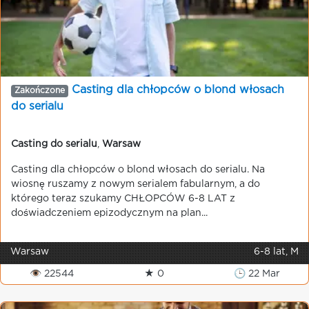
Casting dla chłopców o blond włosach
Zakończone
do serialu
Casting do serialu
,
Warsaw
Casting dla chłopców o blond włosach do serialu. Na
wiosnę ruszamy z nowym serialem fabularnym, a do
którego teraz szukamy CHŁOPCÓW 6-8 LAT z
doświadczeniem epizodycznym na plan...
Warsaw
6-8 lat, M
👁 22544
★ 0
🕒 22 Mar