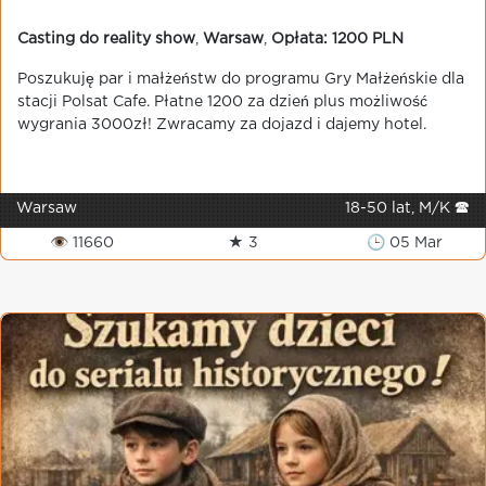
Casting do reality show
,
Warsaw
,
Opłata: 1200 PLN
Poszukuję par i małżeństw do programu Gry Małżeńskie dla
stacji Polsat Cafe. Płatne 1200 za dzień plus możliwość
wygrania 3000zł! Zwracamy za dojazd i dajemy hotel.
Warsaw
18-50 lat, M/K 🕿
👁 11660
★ 3
🕒 05 Mar