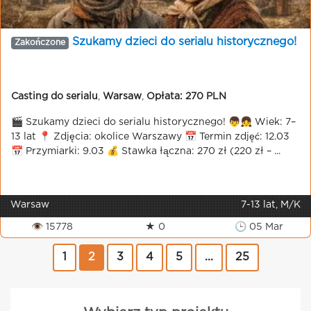
Szukamy dzieci do serialu historycznego!
Zakończone
Casting do serialu
,
Warsaw
,
Opłata: 270 PLN
🎬 Szukamy dzieci do serialu historycznego! 👦👧 Wiek: 7–
13 lat 📍 Zdjęcia: okolice Warszawy 📅 Termin zdjęć: 12.03
📅 Przymiarki: 9.03 💰 Stawka łączna: 270 zł (220 zł – ...
Warsaw
7-13 lat, M/K
👁 15778
★ 0
🕒 05 Mar
1
2
3
4
5
...
25