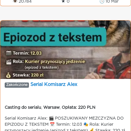
👁 20784
★ 0
🕒 10 Mar
Serial Komisarz Alex
Zakończone
Casting do serialu
,
Warsaw
,
Opłata: 220 PLN
Serial Komisarz Alex: 🎬 POSZUKIWANY MEZCZYZNA DO
EPIZODU Z TEKSTEM 📅 Termin: 12.03 🎭 Rola: Kurier
przynoszący jedzenie (epizod z tekstem) 💰 Stawka: 220 zł