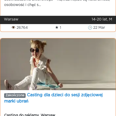
osobowość i chęć s...
Warsaw
14-20 lat, M
👁 26764
★ 1
🕒 22 Mar
Casting dla dzieci do sesji zdjęciowej
Zakończone
marki ubrań
Casting do reklamy
,
Warsaw