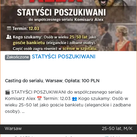
STATYŚCI POSZUKIWANI
Zakończone
Casting do serialu
,
Warsaw
,
Opłata: 100 PLN
🎬 STATYŚCI POSZUKIWANI do współczesnego serialu
Komisarz Alex 📅 Termin: 12.03 👥 Kogo szukamy: Osób w
wieku 25–50 lat jako goście bankietu (eleganckie i zadbane
osoby). ...
Warsaw
25-50 lat, M/K