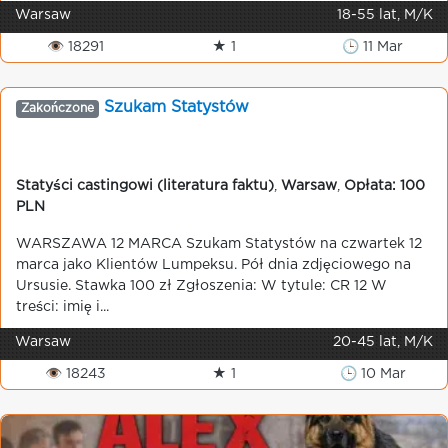
Warsaw
18-55 lat, M/K
👁 18291
★ 1
🕒 11 Mar
Szukam Statystów
Zakończone
Statyści castingowi (literatura faktu)
,
Warsaw
,
Opłata: 100
PLN
WARSZAWA 12 MARCA Szukam Statystów na czwartek 12
marca jako Klientów Lumpeksu. Pół dnia zdjęciowego na
Ursusie. Stawka 100 zł Zgłoszenia: W tytule: CR 12 W
treści: imię i...
Warsaw
20-45 lat, M/K
👁 18243
★ 1
🕒 10 Mar