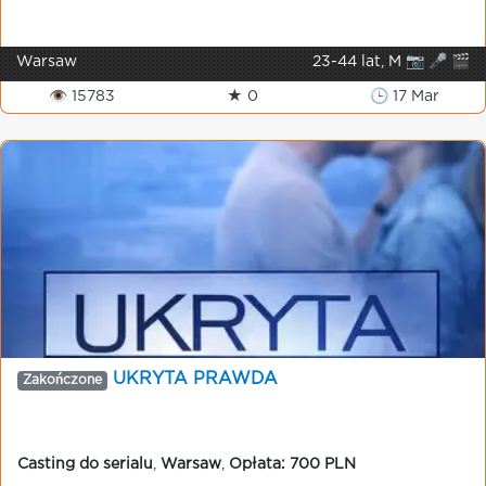
Warsaw
23-44 lat, M 📷 🎤 🎬
👁 15783
★ 0
🕒 17 Mar
UKRYTA PRAWDA
Zakończone
Casting do serialu
,
Warsaw
,
Opłata: 700 PLN