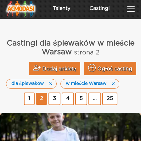
Talenty
Castingi
Castingi dla śpiewaków w mieście
Warsaw
strona 2
Dodaj ankietę
Ogłoś casting
dla śpiewaków
w mieście Warsaw
1
2
3
4
5
...
25