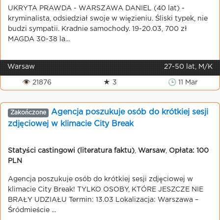
UKRYTA PRAWDA - WARSZAWA DANIEL (40 lat) -
kryminalista, odsiedział swoje w więzieniu. Śliski typek, nie
budzi sympatii. Kradnie samochody. 19-20.03, 700 zł
MAGDA 30-38 la...
Warsaw
27-50 lat, M/K
👁 21876
★ 3
🕒 11 Mar
Agencja poszukuje osób do krótkiej sesji
Zakończone
zdjęciowej w klimacie City Break
Statyści castingowi (literatura faktu)
,
Warsaw
,
Opłata: 100
PLN
Agencja poszukuje osób do krótkiej sesji zdjęciowej w
klimacie City Break! TYLKO OSOBY, KTÓRE JESZCZE NIE
BRAŁY UDZIAŁU Termin: 13.03 Lokalizacja: Warszawa –
Śródmieście ...