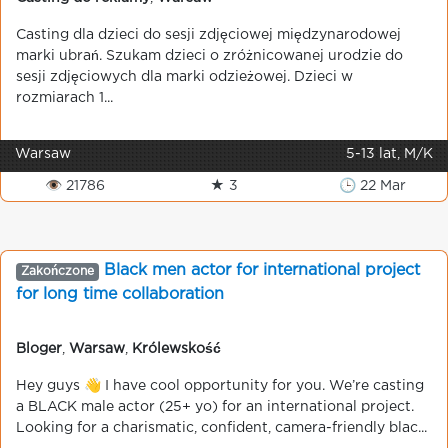
Casting dla dzieci do sesji zdjęciowej międzynarodowej
marki ubrań. Szukam dzieci o zróżnicowanej urodzie do
sesji zdjęciowych dla marki odzieżowej. Dzieci w
rozmiarach 1...
Warsaw
5-13 lat, M/K
👁 21786
★ 3
🕒 22 Mar
Black men actor for international project
Zakończone
for long time collaboration
Bloger
,
Warsaw
,
Królewskość
Hey guys 👋 I have cool opportunity for you. We’re casting
a BLACK male actor (25+ yo) for an international project.
Looking for a charismatic, confident, camera-friendly blac...