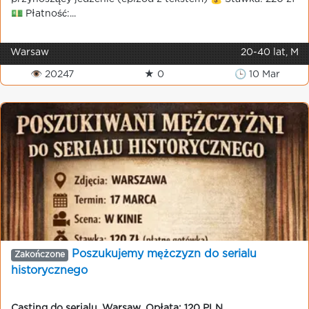
💵 Płatność:...
Warsaw
20-40 lat, M
👁 20247
★ 0
🕒 10 Mar
Poszukujemy mężczyzn do serialu
Zakończone
historycznego
Casting do serialu
,
Warsaw
,
Opłata: 120 PLN