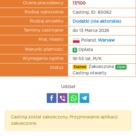
Ocena pracodawcy
17/100
Rodzaj ogłoszenia
Casting, ID: 85062
Rodzaj projektu
Dodatki (nie aktorskie)
Terminy castingów
do 13 Marca 2026
Kraj, miasto
Poland,
Warsaw
Warunki płatności
Opłata
$
Wymagania ogólne
18-55 lat, M/K
Zakończone
Expired
Open
Status
Casting otwarty
Udział
Casting został zakończony. Przyjmowanie aplikacji
zakończone.