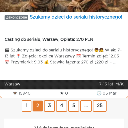
Szukamy dzieci do serialu historycznego!
Zakończone
Casting do serialu
,
Warsaw
,
Opłata: 270 PLN
🎬 Szukamy dzieci do serialu historycznego! 👦👧 Wiek: 7–
13 lat 📍 Zdjęcia: okolice Warszawy 📅 Termin zdjęć: 12.03
📅 Przymiarki: 9.03 💰 Stawka łączna: 270 zł (220 zł – ...
Warsaw
7-13 lat, M/K
👁 15940
★ 0
🕒 05 Mar
1
2
3
4
5
...
25