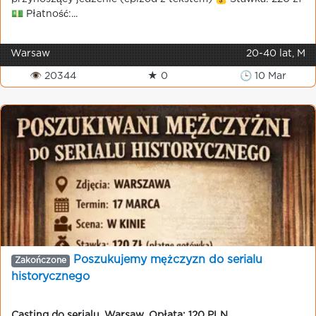
💵 Płatność:...
Warsaw
20-40 lat, M
👁 20344
★ 0
🕒 10 Mar
Poszukujemy mężczyzn do serialu
Zakończone
historycznego
Casting do serialu
,
Warsaw
,
Opłata: 120 PLN