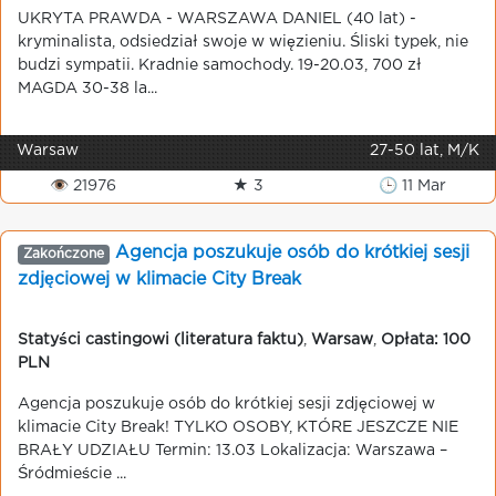
UKRYTA PRAWDA - WARSZAWA DANIEL (40 lat) -
kryminalista, odsiedział swoje w więzieniu. Śliski typek, nie
budzi sympatii. Kradnie samochody. 19-20.03, 700 zł
MAGDA 30-38 la...
Warsaw
27-50 lat, M/K
👁 21976
★ 3
🕒 11 Mar
Agencja poszukuje osób do krótkiej sesji
Zakończone
zdjęciowej w klimacie City Break
Statyści castingowi (literatura faktu)
,
Warsaw
,
Opłata: 100
PLN
Agencja poszukuje osób do krótkiej sesji zdjęciowej w
klimacie City Break! TYLKO OSOBY, KTÓRE JESZCZE NIE
BRAŁY UDZIAŁU Termin: 13.03 Lokalizacja: Warszawa –
Śródmieście ...