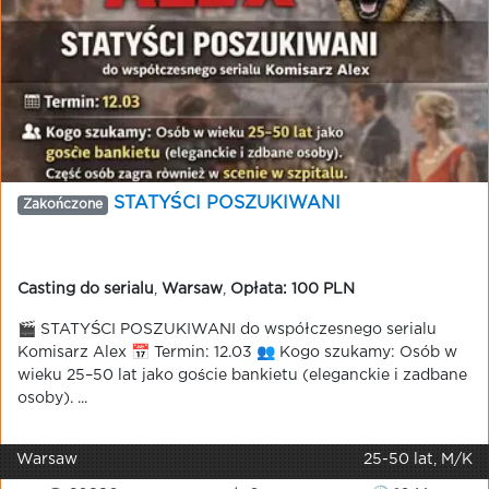
STATYŚCI POSZUKIWANI
Zakończone
Casting do serialu
,
Warsaw
,
Opłata: 100 PLN
🎬 STATYŚCI POSZUKIWANI do współczesnego serialu
Komisarz Alex 📅 Termin: 12.03 👥 Kogo szukamy: Osób w
wieku 25–50 lat jako goście bankietu (eleganckie i zadbane
osoby). ...
Warsaw
25-50 lat, M/K