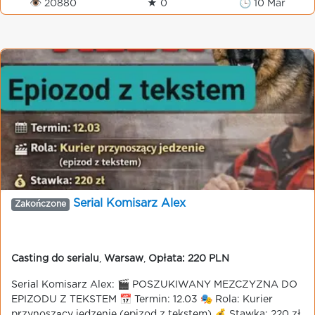
👁 20880
★ 0
🕒 10 Mar
Serial Komisarz Alex
Zakończone
Casting do serialu
,
Warsaw
,
Opłata: 220 PLN
Serial Komisarz Alex: 🎬 POSZUKIWANY MEZCZYZNA DO
EPIZODU Z TEKSTEM 📅 Termin: 12.03 🎭 Rola: Kurier
przynoszący jedzenie (epizod z tekstem) 💰 Stawka: 220 zł