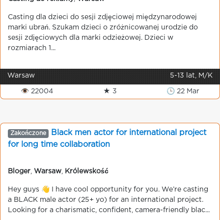
Casting dla dzieci do sesji zdjęciowej międzynarodowej
marki ubrań. Szukam dzieci o zróżnicowanej urodzie do
sesji zdjęciowych dla marki odzieżowej. Dzieci w
rozmiarach 1...
Warsaw
5-13 lat, M/K
👁 22004
★ 3
🕒 22 Mar
Black men actor for international project
Zakończone
for long time collaboration
Bloger
,
Warsaw
,
Królewskość
Hey guys 👋 I have cool opportunity for you. We’re casting
a BLACK male actor (25+ yo) for an international project.
Looking for a charismatic, confident, camera-friendly blac...