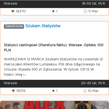
Warsaw
18-55 lat, M/K
👁 18370
★ 1
🕒 11 Mar
Szukam Statystów
Zakończone
Statyści castingowi (literatura faktu)
,
Warsaw
,
Opłata: 100
PLN
WARSZAWA 12 MARCA Szukam Statystów na czwartek 12
marca jako Klientów Lumpeksu. Pół dnia zdjęciowego na
Ursusie. Stawka 100 zł Zgłoszenia: W tytule: CR 12 W
treści: imię i...
Warsaw
20-45 lat, M/K
👁 18319
★ 1
🕒 10 Mar