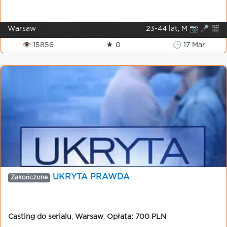
Warsaw
23-44 lat, M 📷 🎤 🎬
👁 15856
★ 0
🕒 17 Mar
UKRYTA PRAWDA
Zakończone
Casting do serialu
,
Warsaw
,
Opłata: 700 PLN