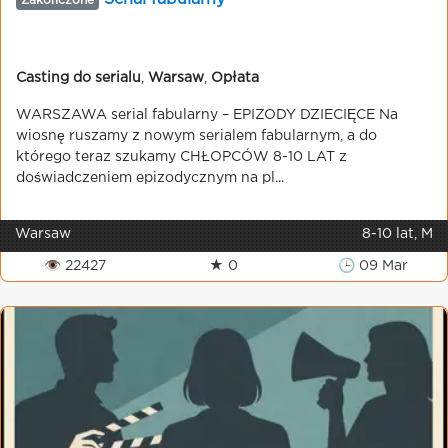
Zakończone
Casting do serialu
,
Warsaw
,
Opłata
WARSZAWA serial fabularny – EPIZODY DZIECIĘCE Na
wiosnę ruszamy z nowym serialem fabularnym, a do
którego teraz szukamy CHŁOPCÓW 8-10 LAT z
doświadczeniem epizodycznym na pl...
Warsaw
8-10 lat, M
👁 22427
★ 0
🕒 09 Mar