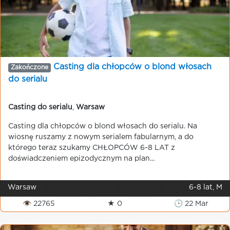
Casting dla chłopców o blond włosach
Zakończone
do serialu
Casting do serialu
,
Warsaw
Casting dla chłopców o blond włosach do serialu. Na
wiosnę ruszamy z nowym serialem fabularnym, a do
którego teraz szukamy CHŁOPCÓW 6-8 LAT z
doświadczeniem epizodycznym na plan...
Warsaw
6-8 lat, M
👁 22765
★ 0
🕒 22 Mar