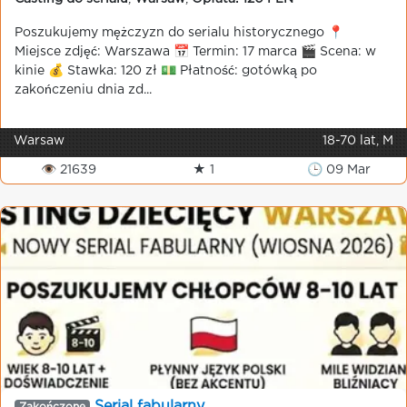
Poszukujemy mężczyzn do serialu historycznego 📍
Miejsce zdjęć: Warszawa 📅 Termin: 17 marca 🎬 Scena: w
kinie 💰 Stawka: 120 zł 💵 Płatność: gotówką po
zakończeniu dnia zd...
Warsaw
18-70 lat, M
👁 21639
★ 1
🕒 09 Mar
Serial fabularny