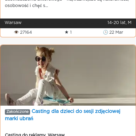
osobowość i chęć s...
Warsaw
14-20 lat, M
👁 27164
★ 1
🕒 22 Mar
Casting dla dzieci do sesji zdjęciowej
Zakończone
marki ubrań
Casting do reklamy
,
Warsaw