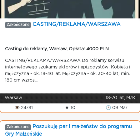
CASTING/REKLAMA/WARSZAWA
Zakończone
Casting do reklamy
,
Warsaw
,
Opłata: 4000 PLN
CASTING/REKLAMA/WARSZAWA Do reklamy serwisu
internetowego szukamy aktorów i epizodystów: Kobieta i
mężczyzna - ok. 18-40 lat. Mężczyzna - ok. 30-40 lat; min.
180 cm wzros...
Warsaw
18-70 lat, M/K
👁 24781
★ 10
🕒 09 Mar
Poszukuję par i małżeństw do programu
Zakończone
Gry Małżeńskie