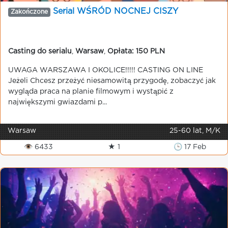
Serial WŚRÓD NOCNEJ CISZY
Zakończone
Casting do serialu
,
Warsaw
,
Opłata: 150 PLN
UWAGA WARSZAWA I OKOLICE!!!!! CASTING ON LINE
Jeżeli Chcesz przeżyć niesamowitą przygodę, zobaczyć jak
wygląda praca na planie filmowym i wystąpić z
największymi gwiazdami p...
Warsaw
25-60 lat, M/K
👁 6433
★ 1
🕒 17 Feb