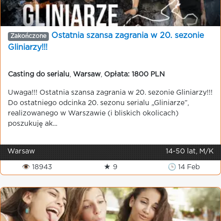
Ostatnia szansa zagrania w 20. sezonie
Zakończone
Gliniarzy!!!
Casting do serialu
,
Warsaw
,
Opłata: 1800 PLN
Uwaga!!! Ostatnia szansa zagrania w 20. sezonie Gliniarzy!!!
Do ostatniego odcinka 20. sezonu serialu „Gliniarze”,
realizowanego w Warszawie (i bliskich okolicach)
poszukuję ak...
Warsaw
14-50 lat, M/K
👁 18943
★ 9
🕒 14 Feb