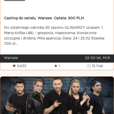
Casting do serialu
,
Warsaw
,
Opłata: 900 PLN
Do ostatniego odcinka 20 sezonu GLINIARZY szukam: 1.
Maria Kolba (48) – gosposia, niepozorna. Koniecznie
szczupła i drobna. Miła aparycja. Data: 24 i 25.02 Stawka:
700 zł...
Warsaw
22-50 lat, M/K
👁 6435
★ 1
🕒 15 Feb