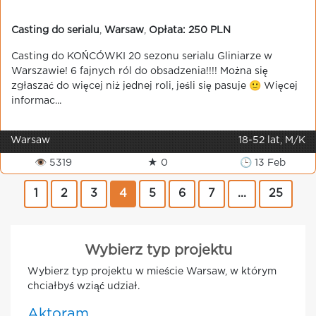
Casting do serialu
,
Warsaw
,
Opłata: 250 PLN
Casting do KOŃCÓWKI 20 sezonu serialu Gliniarze w
Warszawie! 6 fajnych ról do obsadzenia!!!! Można się
zgłaszać do więcej niż jednej roli, jeśli się pasuje 🙂 Więcej
informac...
Warsaw
18-52 lat, M/K
👁 5319
★ 0
🕒 13 Feb
1
2
3
4
5
6
7
...
25
Wybierz typ projektu
Wybierz typ projektu w mieście Warsaw, w którym
chciałbyś wziąć udział.
Aktoram