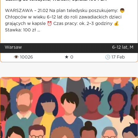
WARSZAWA – 21.02 Na plan teledysku poszukujemy: 👦
Chłopców w wieku 6–12 lat do roli zawadiackich dzieci
grających w kapsle ⏰ Czas pracy: ok. 2–3 godziny 💰
Stawka: 100 zł ...
Warsaw
6-12 lat, M
👁 10026
★ 0
🕒 17 Feb