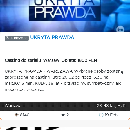
UKRYTA PRAWDA
Zakończone
Casting do serialu
,
Warsaw
,
Opłata: 1800 PLN
UKRYTA PRAWDA - WARSZAWA Wybrane osoby zostaną
zaproszone na casting jutro 20.02 od godz.16.30 na
max.10/15 min. KUBA 39 lat - przystojny, sympatyczny, ale
nieco roztrzepany...
Warsaw
26-48 lat, M/K
👁 8140
★ 2
🕒 19 Feb