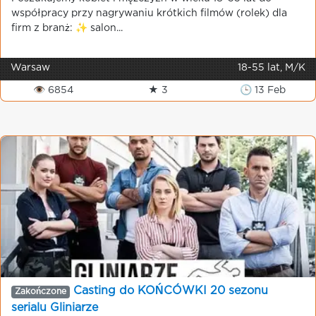
współpracy przy nagrywaniu krótkich filmów (rolek) dla
firm z branż: ✨ salon...
Warsaw
18-55 lat, M/K
👁 6854
★ 3
🕒 13 Feb
Casting do KOŃCÓWKI 20 sezonu
Zakończone
serialu Gliniarze