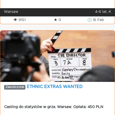
Warsaw
4-6 lat, K
👁 9151
★ 0
🕒 16 Feb
ETHNIC EXTRAS WANTED
Zakończone
Casting do statystów w grze
,
Warsaw
,
Opłata: 450 PLN