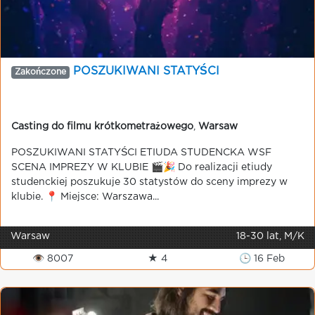
POSZUKIWANI STATYŚCI
Zakończone
Casting do filmu krótkometrażowego
,
Warsaw
POSZUKIWANI STATYŚCI ETIUDA STUDENCKA WSF
SCENA IMPREZY W KLUBIE 🎬🎉 Do realizacji etiudy
studenckiej poszukuje 30 statystów do sceny imprezy w
klubie. 📍 Miejsce: Warszawa...
Warsaw
18-30 lat, M/K
👁 8007
★ 4
🕒 16 Feb