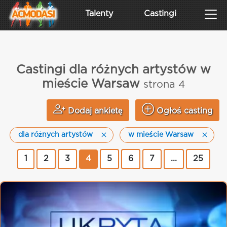
Talenty
Castingi
Castingi dla różnych artystów w
mieście Warsaw
strona 4
Dodaj ankietę
Ogłoś casting
dla różnych artystów
w mieście Warsaw
1
2
3
4
5
6
7
...
25