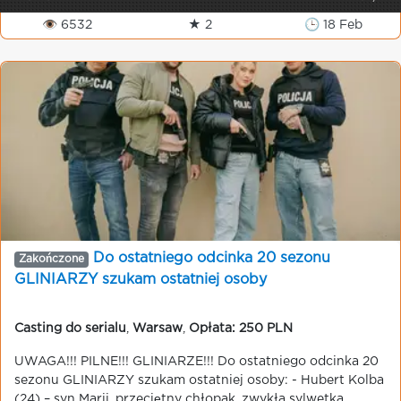
👁 6532
★ 2
🕒 18 Feb
Do ostatniego odcinka 20 sezonu
Zakończone
GLINIARZY szukam ostatniej osoby
Casting do serialu
,
Warsaw
,
Opłata: 250 PLN
UWAGA!!! PILNE!!! GLINIARZE!!! Do ostatniego odcinka 20
sezonu GLINIARZY szukam ostatniej osoby: - Hubert Kolba
(24) – syn Marii, przeciętny chłopak, zwykła sylwetka.