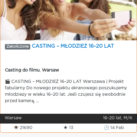
CASTING – MŁODZIEŻ 16–20 LAT
Zakończone
Casting do filmu
,
Warsaw
🎬 CASTING – MŁODZIEŻ 16–20 LAT Warszawa | Projekt
fabularny Do nowego projektu ekranowego poszukujemy
młodzieży w wieku 16–20 lat. Jeśli czujesz się swobodnie
przed kamerą, ...
Warsaw
16-20 lat, M/K
👁 21690
★ 13
🕒 14 Feb