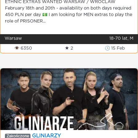
ETHNIC EXTRAS WANTED WARSAW / WROCLAW
February 18th and 20th - availability on both days required
450 PLN per day 💵 I am looking for MEN extras to play the
role of PRISONER...
Warsaw
18-70 lat, M
👁 6350
★ 2
🕒 15 Feb
GLINIARZY
Zakończone