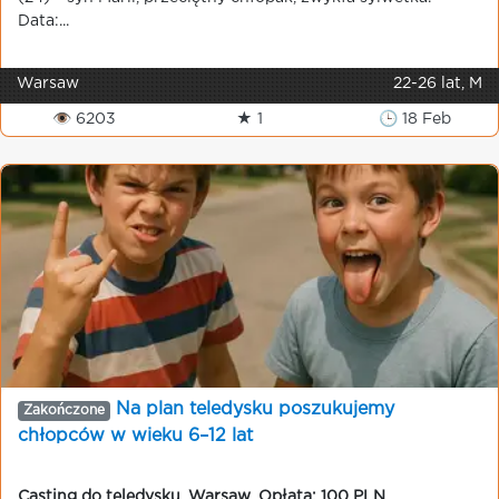
Data:...
Warsaw
22-26 lat, M
👁 6203
★ 1
🕒 18 Feb
Na plan teledysku poszukujemy
Zakończone
chłopców w wieku 6–12 lat
Casting do teledysku
,
Warsaw
,
Opłata: 100 PLN