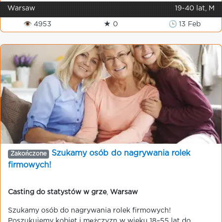
Warsaw
19-40 lat, M
👁 4953
★ 0
🕒 13 Feb
Szukamy osób do nagrywania rolek
Zakończone
firmowych!
Casting do statystów w grze
,
Warsaw
Szukamy osób do nagrywania rolek firmowych!
Poszukujemy kobiet i mężczyzn w wieku 18–55 lat do