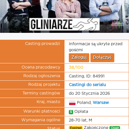
Casting prowadzi
Informacje są ukryte przed
gośćmi
Zaloguj
Dołączyć
Ocena pracodawcy
38/100
Rodzaj ogłoszenia
Casting, ID: 84991
Rodzaj projektu
Castingi do serialu
Terminy castingów
do 20 Stycznia 2026
Kraj, miasto
Poland,
Warsaw
Warunki płatności
Opłata
$
Wymagania ogólne
28-70 lat, M
Zakończone
Expired
Open
Status