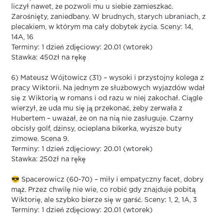
liczył nawet, że pozwoli mu u siebie zamieszkać.
Zarośnięty, zaniedbany. W brudnych, starych ubraniach, z
plecakiem, w którym ma cały dobytek życia. Sceny: 14,
14A, 16
Terminy: 1 dzień zdjęciowy: 20.01 (wtorek)
Stawka: 450zł na rękę
6) Mateusz Wójtowicz (31) – wysoki i przystojny kolega z
pracy Wiktorii. Na jednym ze służbowych wyjazdów wdał
się z Wiktorią w romans i od razu w niej zakochał. Ciągle
wierzył, że uda mu się ją przekonać, żeby zerwała z
Hubertem – uważał, że on na nią nie zasługuje. Czarny
obcisły golf, dżinsy, ocieplana bikerka, wyższe buty
zimowe. Scena 9.
Terminy: 1 dzień zdjęciowy: 20.01 (wtorek)
Stawka: 250zł na rękę
😎 Spacerowicz (60-70) – miły i empatyczny facet, dobry
mąż. Przez chwilę nie wie, co robić gdy znajduje pobitą
Wiktorię, ale szybko bierze się w garść. Sceny: 1, 2, 1A, 3
Terminy: 1 dzień zdjęciowy: 20.01 (wtorek)