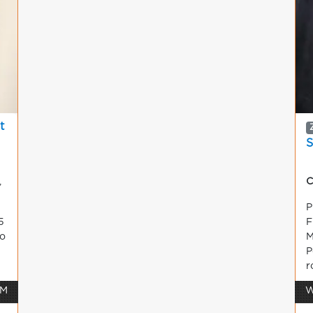
t
,
C
P
5
F
o
M
P
r
 M
W