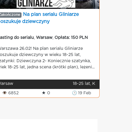
Na plan serialu Gliniarze
Zakończone
oszukuje dziewczyny
asting do serialu
,
Warsaw
,
Opłata: 150 PLN
arszawa 26.02! Na plan serialu Gliniarze
oszukuje dziewczyny w wieku 18-25 lat,
zatynki: Dziewczyna 2- Koniecznie szatynka,
iek 18-25 lat, jedna scena (krótki plan), leżeni...
arsaw
18-25 lat, K
👁 6852
★ 0
🕒 19 Feb