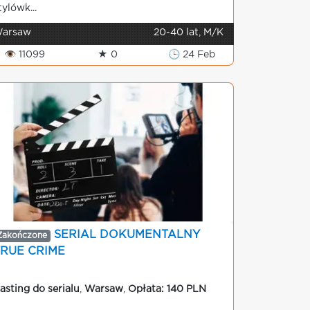
tylówk...
arsaw
20-40 lat, M/K
👁 11099
★ 0
🕒 24 Feb
SERIAL DOKUMENTALNY
Zakończone
TRUE CRIME
asting do serialu
,
Warsaw
,
Opłata: 140 PLN