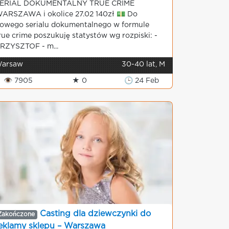
ERIAL DOKUMENTALNY TRUE CRIME
ARSZAWA i okolice 27.02 140zł 💵 Do
owego serialu dokumentalnego w formule
rue crime poszukuję statystów wg rozpiski: -
RZYSZTOF - m...
arsaw
30-40 lat, M
👁 7905
★ 0
🕒 24 Feb
Casting dla dziewczynki do
Zakończone
eklamy sklepu – Warszawa