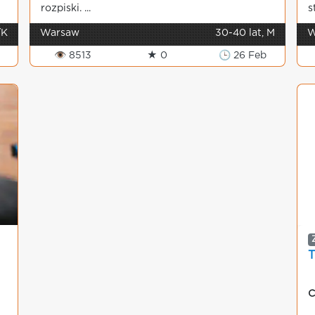
rozpiski. ...
s
/K
Warsaw
30-40 lat, M
W
👁 8513
★ 0
🕒 26 Feb
C