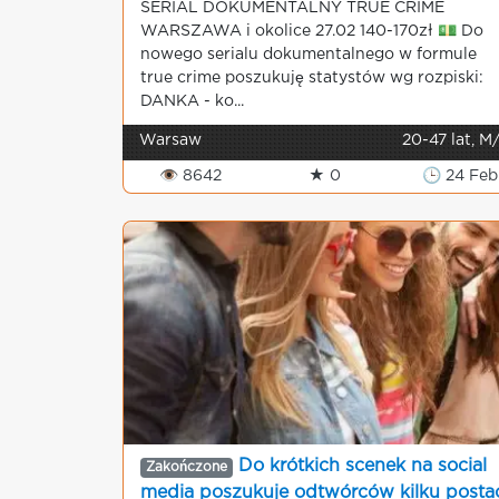
SERIAL DOKUMENTALNY TRUE CRIME
WARSZAWA i okolice 27.02 140-170zł 💵 Do
nowego serialu dokumentalnego w formule
true crime poszukuję statystów wg rozpiski:
DANKA - ko...
Warsaw
20-47 lat, M
👁 8642
★ 0
🕒 24 Feb
Do krótkich scenek na social
Zakończone
media poszukuje odtwórców kilku posta