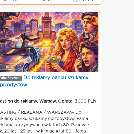
👁 9913
★ 0
🕒 28 Feb
Do reklamy banku szukamy
Zakończone
pizodystów
asting do reklamy
,
Warsaw
,
Opłata: 3000 PLN
ASTING / REKLAMA / WARSZAWA Do
eklamy banku szukamy epizodystów. Fajna
eklama utrzymywana w latach 80: Panowie -
k. 20 lat - 25 lat - w klimacie lat 80 - fajna