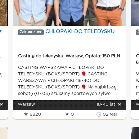
z
CHŁOPAKI DO TELEDYSKU
Zakończone
,
Casting do teledysku
,
Warsaw
,
Opłata: 150 PLN
C
6
CASTING WARSZAWA – CHŁOPAKI DO
ą
TELEDYSKU (BOKS/SPORT) 🥊 CASTING
W
WARSZAWA – CHŁOPAKI (18-40) DO
w
TELEDYSKU (BOKS/SPORT) 🥊 Na najbliższą
m
sobotę (07.03) szukamy sportowych sylwe...
m
d
 M
Warsaw
18-40 lat, M
W
👁 9820
★ 0
🕒 02 Mar