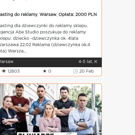
asting do reklamy
,
Warsaw
,
Opłata: 2000 PLN
asting dla dziewczynki do reklamy sklepu.
gencja Abe Studio poszukuje do reklamy
klepu: dziecko -dziewczynka ok. 4lata
arszawa 22.02 Reklama (dziewczynka ok.4
ata) Warsza...
arsaw
4-5 lat, K
👁 12803
★ 0
🕒 20 Feb