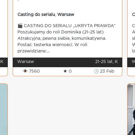
Casting do serialu
,
Warsaw
C
🎬 CASTING DO SERIALU „UKRYTA PRAWDA”
C
Poszukujemy do roli Dominika (21–25 lat)
A
Atrakcyjna, pewna siebie, komunikatywna.
s
Postać: testerka wierności. W roli
W
przewidziane:...
l
/K
Warsaw
21-25 lat, K
W
👁 7560
★ 0
🕒 23 Feb