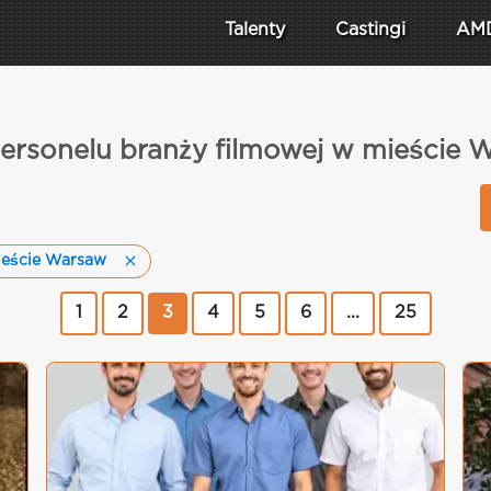
Talenty
Castingi
AM
 personelu branży filmowej w mieście
ieście Warsaw
1
2
3
4
5
6
...
25