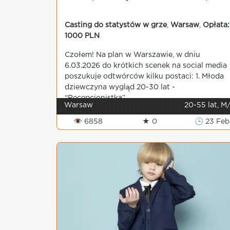
Casting do statystów w grze
,
Warsaw
,
Opłata:
1000 PLN
Czołem! Na plan w Warszawie, w dniu
6.03.2026 do krótkich scenek na social media
poszukuje odtwórców kilku postaci: 1. Młoda
dziewczyna wygląd 20-30 lat -
“Recepcjonistka” ...
Warsaw
20-55 lat, M
👁 6858
★ 0
🕒 23 Feb