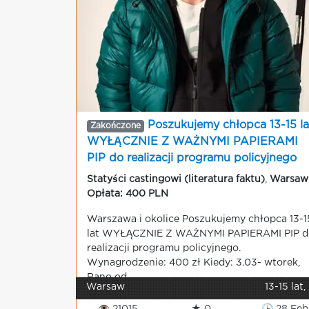
Poszukujemy chłopca 13-15 la
Zakończone
WYŁĄCZNIE Z WAŻNYMI PAPIERAMI
PIP do realizacji programu policyjnego
Statyści castingowi (literatura faktu)
,
Warsaw
Opłata: 400 PLN
Warszawa i okolice Poszukujemy chłopca 13-1
lat WYŁĄCZNIE Z WAŻNYMI PAPIERAMI PIP d
realizacji programu policyjnego.
Wynagrodzenie: 400 zł Kiedy: 3.03- wtorek,
Rano od ...
Warsaw
13-15 lat,