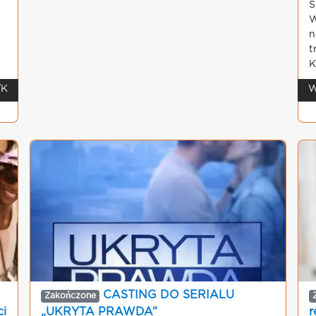
S
W
n
t
K
/K
W
CASTING DO SERIALU
Zakończone
ci
„UKRYTA PRAWDA”
r