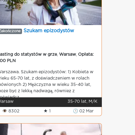
Szukam epizodystów
Zakończone
asting do statystów w grze
,
Warsaw
,
Opłata:
00 PLN
arszawa. Szukam epizodystów: 1) Kobieta w
ieku 65-70 lat, z doświadczeniem w rolach
ówionych 2) Mężczyzna w wieku 35-40 lat,
oże być z lekką nadwagą, również z
oświadcz...
arsaw
35-70 lat, M/K
👁 8302
★ 1
🕒 02 Mar