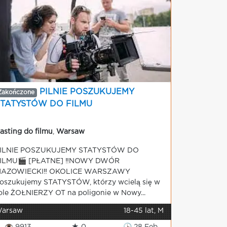
PILNIE POSZUKUJEMY
Zakończone
STATYSTÓW DO FILMU
asting do filmu
,
Warsaw
ILNIE POSZUKUJEMY STATYSTÓW DO
ILMU🎬 [PŁATNE] ‼️NOWY DWÓR
AZOWIECKI‼️ OKOLICE WARSZAWY
oszukujemy STATYSTÓW, którzy wcielą się w
ole ŻOŁNIERZY OT na poligonie w Nowy...
arsaw
18-45 lat, M