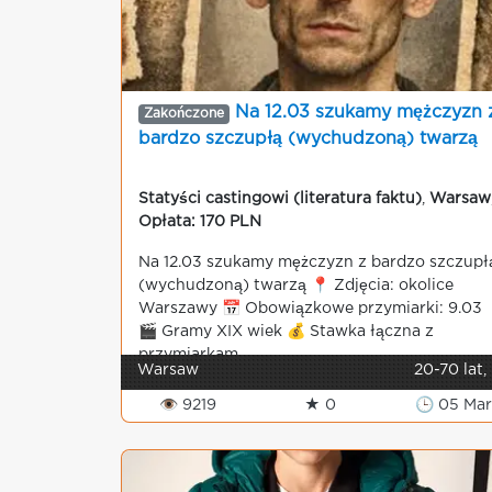
Na 12.03 szukamy mężczyzn 
Zakończone
bardzo szczupłą (wychudzoną) twarzą
Statyści castingowi (literatura faktu)
,
Warsaw
Opłata: 170 PLN
Na 12.03 szukamy mężczyzn z bardzo szczupł
(wychudzoną) twarzą 📍 Zdjęcia: okolice
Warszawy 📅 Obowiązkowe przymiarki: 9.03
🎬 Gramy XIX wiek 💰 Stawka łączna z
przymiarkam...
Warsaw
20-70 lat,
👁 9219
★ 0
🕒 05 Mar