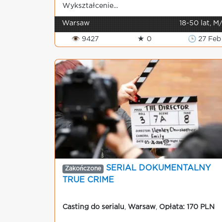
Wykształcenie...
Warsaw
18-50 lat, M
👁 9427
★ 0
🕒 27 Feb
SERIAL DOKUMENTALNY
Zakończone
TRUE CRIME
Casting do serialu
,
Warsaw
,
Opłata: 170 PLN