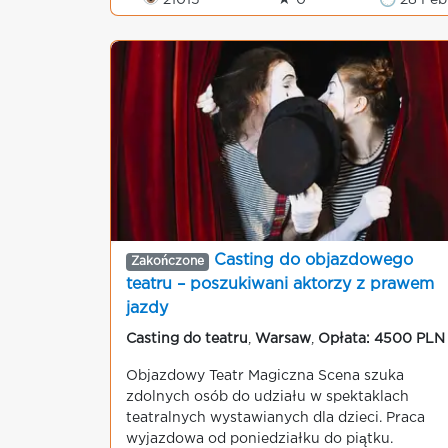
👁 21015
★ 0
🕒 28 Feb
Casting do objazdowego
Zakończone
teatru – poszukiwani aktorzy z prawem
jazdy
Casting do teatru
,
Warsaw
,
Opłata: 4500 PLN
Objazdowy Teatr Magiczna Scena szuka
zdolnych osób do udziału w spektaklach
teatralnych wystawianych dla dzieci. Praca
wyjazdowa od poniedziałku do piątku.