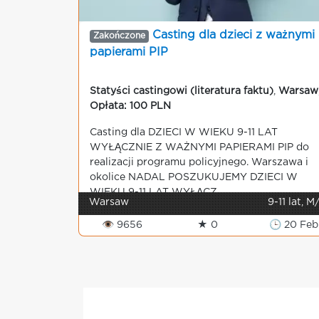
Casting dla dzieci z ważnymi
Zakończone
papierami PIP
Statyści castingowi (literatura faktu)
,
Warsaw
Opłata: 100 PLN
Casting dla DZIECI W WIEKU 9-11 LAT
WYŁĄCZNIE Z WAŻNYMI PAPIERAMI PIP do
realizacji programu policyjnego. Warszawa i
okolice NADAL POSZUKUJEMY DZIECI W
WIEKU 9-11 LAT WYŁĄCZ...
Warsaw
9-11 lat, M
👁 9656
★ 0
🕒 20 Feb