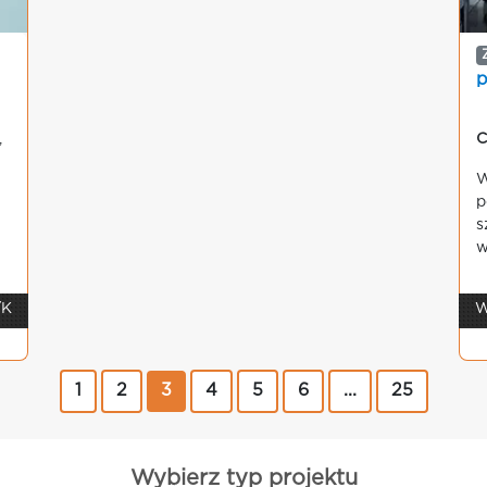
p
,
C
W
p
s
w
/K
W
1
2
3
4
5
6
...
25
Wybierz typ projektu