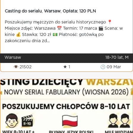
Casting do serialu
,
Warsaw
,
Opłata: 120 PLN
Poszukujemy mężczyzn do serialu historycznego 📍
Miejsce zdjęć: Warszawa 📅 Termin: 17 marca 🎬 Scena: w
kinie 💰 Stawka: 120 zł 💵 Płatność: gotówką po
zakończeniu dnia zd...
Warsaw
18-70 lat, M
👁 21502
★ 1
🕒 09 Mar