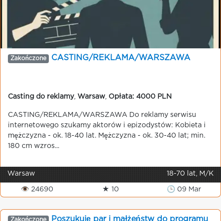
CASTING/REKLAMA/WARSZAWA
Zakończone
Casting do reklamy
,
Warsaw
,
Opłata: 4000 PLN
CASTING/REKLAMA/WARSZAWA Do reklamy serwisu
internetowego szukamy aktorów i epizodystów: Kobieta i
mężczyzna - ok. 18-40 lat. Mężczyzna - ok. 30-40 lat; min.
180 cm wzros...
Warsaw
18-70 lat, M/K
👁 24690
★ 10
🕒 09 Mar
Poszukuję par i małżeństw do programu
Zakończone