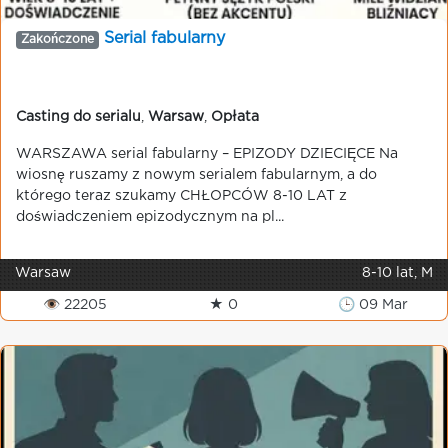
Serial fabularny
Zakończone
Casting do serialu
,
Warsaw
,
Opłata
WARSZAWA serial fabularny – EPIZODY DZIECIĘCE Na
wiosnę ruszamy z nowym serialem fabularnym, a do
którego teraz szukamy CHŁOPCÓW 8-10 LAT z
doświadczeniem epizodycznym na pl...
Warsaw
8-10 lat, M
👁 22205
★ 0
🕒 09 Mar