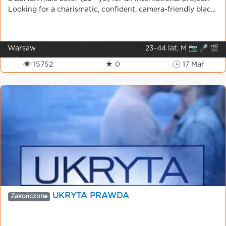
Looking for a charismatic, confident, camera-friendly blac...
Warsaw
23-44 lat, M 📷 🎤 🎬
👁 15752
★ 0
🕒 17 Mar
UKRYTA PRAWDA
Zakończone