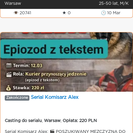
Warsaw
25-50 lat, M/K
👁 20741
★ 0
🕒 10 Mar
Serial Komisarz Alex
Zakończone
Casting do serialu
,
Warsaw
,
Opłata: 220 PLN
Serial Komisarz Alex: 🎬 POSZUKIWANY MEZCZYZNA DO