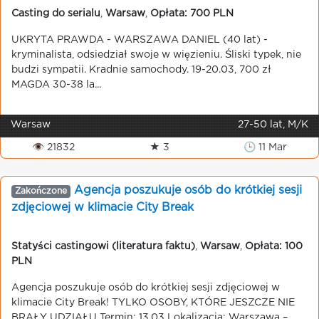
Casting do serialu
,
Warsaw
,
Opłata: 700 PLN
UKRYTA PRAWDA - WARSZAWA DANIEL (40 lat) -
kryminalista, odsiedział swoje w więzieniu. Śliski typek, nie
budzi sympatii. Kradnie samochody. 19-20.03, 700 zł
MAGDA 30-38 la...
Warsaw
27-50 lat, M/K
👁 21832
★ 3
🕒 11 Mar
Agencja poszukuje osób do krótkiej sesji
Zakończone
zdjęciowej w klimacie City Break
Statyści castingowi (literatura faktu)
,
Warsaw
,
Opłata: 100
PLN
Agencja poszukuje osób do krótkiej sesji zdjęciowej w
klimacie City Break! TYLKO OSOBY, KTÓRE JESZCZE NIE
BRAŁY UDZIAŁU Termin: 13.03 Lokalizacja: Warszawa –