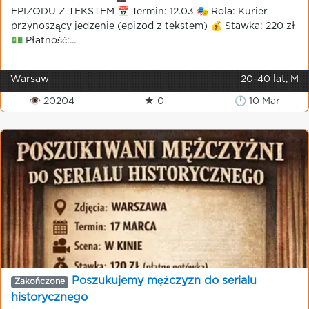
EPIZODU Z TEKSTEM 📅 Termin: 12.03 🎭 Rola: Kurier
przynoszący jedzenie (epizod z tekstem) 💰 Stawka: 220 zł
💵 Płatność:...
Warsaw
20-40 lat, M
👁 20204
★ 0
🕒 10 Mar
Poszukujemy mężczyzn do serialu
Zakończone
historycznego