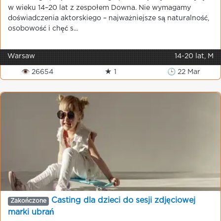
w wieku 14–20 lat z zespołem Downa. Nie wymagamy
doświadczenia aktorskiego – najważniejsze są naturalność,
osobowość i chęć s...
Warsaw
14-20 lat, M
👁 26654
★ 1
🕒 22 Mar
Casting dla dzieci do sesji zdjęciowej
Zakończone
marki ubrań