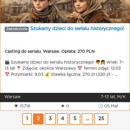
Szukamy dzieci do serialu historycznego!
Zakończone
Casting do serialu
,
Warsaw
,
Opłata: 270 PLN
🎬 Szukamy dzieci do serialu historycznego! 👦👧 Wiek: 7–
13 lat 📍 Zdjęcia: okolice Warszawy 📅 Termin zdjęć: 12.03
📅 Przymiarki: 9.03 💰 Stawka łączna: 270 zł (220 zł – ...
Warsaw
7-13 lat, M/K
👁 15718
★ 0
🕒 05 Mar
1
2
3
4
5
...
25