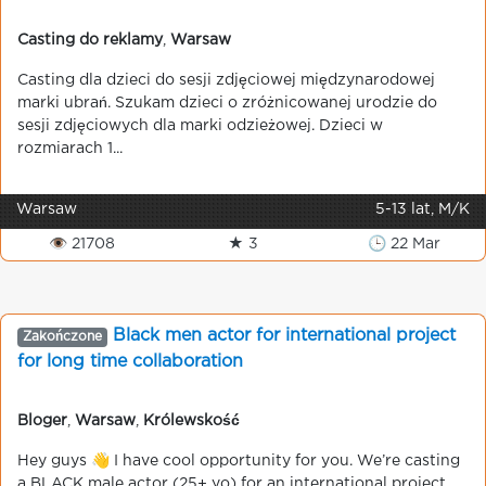
Casting do reklamy
,
Warsaw
Casting dla dzieci do sesji zdjęciowej międzynarodowej
marki ubrań. Szukam dzieci o zróżnicowanej urodzie do
sesji zdjęciowych dla marki odzieżowej. Dzieci w
rozmiarach 1...
Warsaw
5-13 lat, M/K
👁 21708
★ 3
🕒 22 Mar
Black men actor for international project
Zakończone
for long time collaboration
Bloger
,
Warsaw
,
Królewskość
Hey guys 👋 I have cool opportunity for you. We’re casting
a BLACK male actor (25+ yo) for an international project.