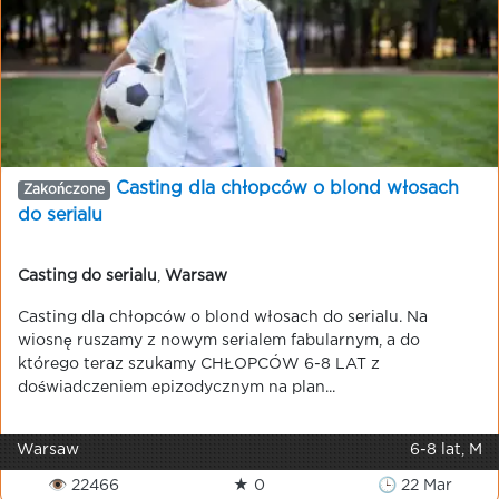
Casting dla chłopców o blond włosach
Zakończone
do serialu
Casting do serialu
,
Warsaw
Casting dla chłopców o blond włosach do serialu. Na
wiosnę ruszamy z nowym serialem fabularnym, a do
którego teraz szukamy CHŁOPCÓW 6-8 LAT z
doświadczeniem epizodycznym na plan...
Warsaw
6-8 lat, M
👁 22466
★ 0
🕒 22 Mar