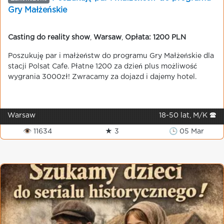
Gry Małżeńskie
Casting do reality show
,
Warsaw
,
Opłata: 1200 PLN
Poszukuję par i małżeństw do programu Gry Małżeńskie dla
stacji Polsat Cafe. Płatne 1200 za dzień plus możliwość
wygrania 3000zł! Zwracamy za dojazd i dajemy hotel.
Warsaw
18-50 lat, M/K 🕿
👁 11634
★ 3
🕒 05 Mar