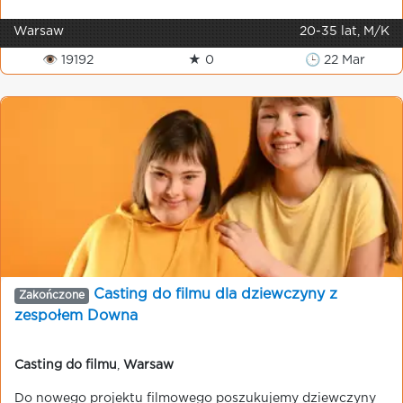
Warsaw
20-35 lat, M/K
👁 19192
★ 0
🕒 22 Mar
Casting do filmu dla dziewczyny z
Zakończone
zespołem Downa
Casting do filmu
,
Warsaw
Do nowego projektu filmowego poszukujemy dziewczyny