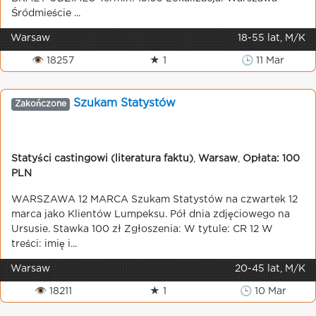
Śródmieście ...
Warsaw
18-55 lat, M/K
👁 18257
★ 1
🕒 11 Mar
Szukam Statystów
Zakończone
Statyści castingowi (literatura faktu)
,
Warsaw
,
Opłata: 100
PLN
WARSZAWA 12 MARCA Szukam Statystów na czwartek 12
marca jako Klientów Lumpeksu. Pół dnia zdjęciowego na
Ursusie. Stawka 100 zł Zgłoszenia: W tytule: CR 12 W
treści: imię i...
Warsaw
20-45 lat, M/K
👁 18211
★ 1
🕒 10 Mar