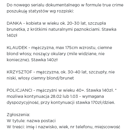
Do nowego serialu dokumentalnego w formule true crime
poszukuję statystów wg rozpiski:
DANKA - kobieta w wieku ok. 20-30 lat, szczupła
brunetka, z krótkimi naturalnymi paznokciami. Stawka
140zł
KLAUDEK - mężczyzna, max 175cm wzrostu, ciemne
blond włosy, noszący okulary (mile widziane, nie
konieczne). Stawka 140zł
KRZYSZTOF - mężczyzna, ok. 30-40 lat, szczupły, nie
niski, włosy ciemny blond/brunet
POLICJANCI - mężczyźni w wieku 40+. Stawka 140zł. *
możliwa kontynuacja 28.02 lub 1.03 - wymagana
dyspozycyjność, przy kontynuacji stawka 170zł/dzień.
Zgłoszenia:
W tytule: nazwa postaci
W treści: imię i nazwisko, wiek, nr telefonu, miejscowość