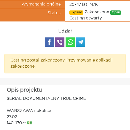
Wymagania ogólne
20-47 lat, M/K
Zakończone
Expired
Open
Status
Casting otwarty
Udział
Casting został zakończony. Przyjmowanie aplikacji
zakończone.
Opis projektu
SERIAL DOKUMENTALNY TRUE CRIME
WARSZAWA i okolice
27.02
140-170zł 💵