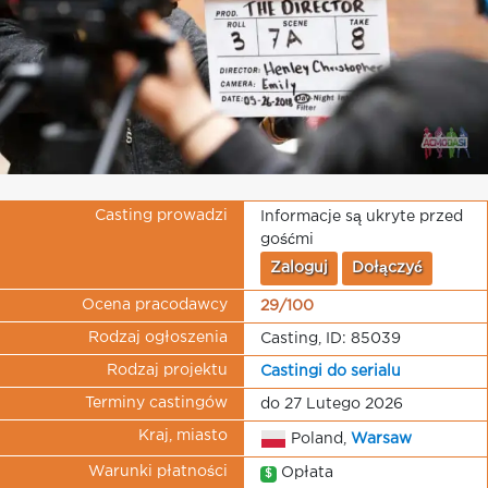
Casting prowadzi
Informacje są ukryte przed
gośćmi
Zaloguj
Dołączyć
Ocena pracodawcy
29/100
Rodzaj ogłoszenia
Casting, ID: 85039
Rodzaj projektu
Castingi do serialu
Terminy castingów
do 27 Lutego 2026
Kraj, miasto
Poland,
Warsaw
Warunki płatności
Opłata
$