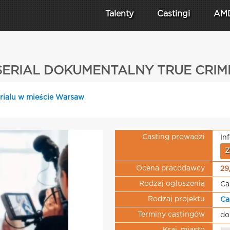
Talenty
Castingi
AM
SERIAL DOKUMENTALNY TRUE CRIM
erialu w mieście Warsaw
Casting prowadzi
In
Z
Ocena pracodawcy
29
Rodzaj ogłoszenia
Ca
Rodzaj projektu
Ca
Terminy castingów
do