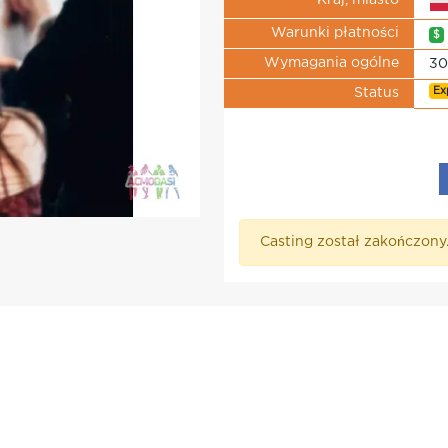
Kraj, miasto
Warunki płatności
$
Wymagania ogólne
30
Ex
Status
Casting został zakończony