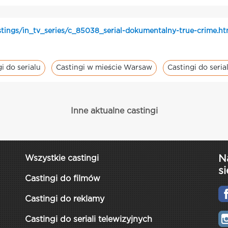
stings/in_tv_series/c_85038_serial-dokumentalny-true-crime.ht
i do serialu
Castingi w mieście Warsaw
Castingi do seri
Inne aktualne castingi
N
Wszystkie castingi
si
Castingi do filmów
Castingi do reklamy
Castingi do seriali telewizyjnych