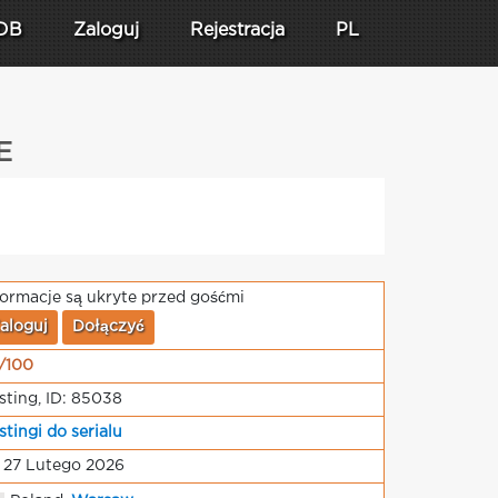
DB
Zaloguj
Rejestracja
PL
E
formacje są ukryte przed gośćmi
aloguj
Dołączyć
/100
sting, ID: 85038
stingi do serialu
 27 Lutego 2026