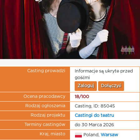
Casting prowadzi
Informacje są ukryte przed
gośćmi
Zaloguj
Dołączyć
Ocena pracodawcy
18/100
Rodzaj ogłoszenia
Casting, ID: 85045
Rodzaj projektu
Castingi do teatru
Terminy castingów
do 30 Marca 2026
Kraj, miasto
Poland,
Warsaw