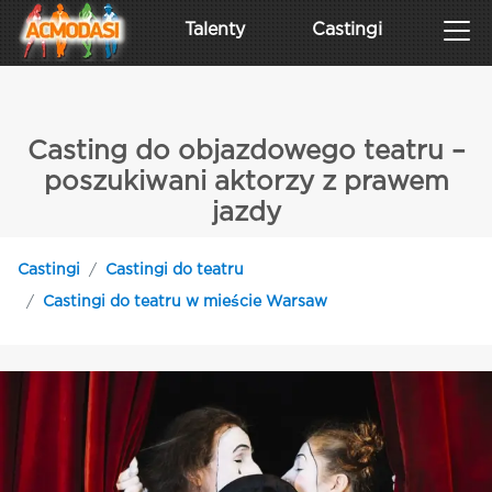
Talenty
Castingi
Casting do objazdowego teatru –
poszukiwani aktorzy z prawem
jazdy
Castingi
Castingi do teatru
Castingi do teatru w mieście Warsaw