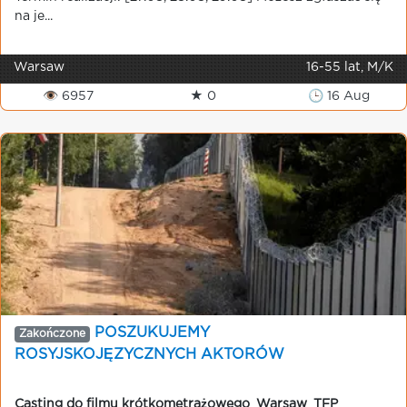
na je...
Warsaw
16-55 lat, M/K
👁 6957
★ 0
🕒 16 Aug
POSZUKUJEMY
Zakończone
ROSYJSKOJĘZYCZNYCH AKTORÓW
Casting do filmu krótkometrażowego
,
Warsaw
,
TFP