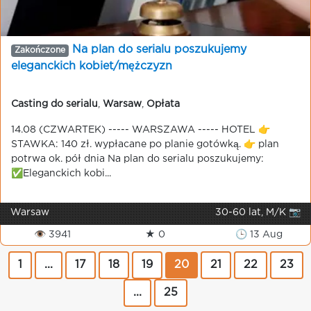
Na plan do serialu poszukujemy
Zakończone
еleganckich kobiet/mężczyzn
Casting do serialu
,
Warsaw
,
Opłata
14.08 (CZWARTEK) ----- WARSZAWA ----- HOTEL 👉
STAWKA: 140 zł. wypłacane po planie gotówką. 👉 plan
potrwa ok. pół dnia Na plan do serialu poszukujemy:
✅Eleganckich kobi...
Warsaw
30-60 lat, M/K 📷
👁 3941
★ 0
🕒 13 Aug
1
...
17
18
19
20
21
22
23
...
25