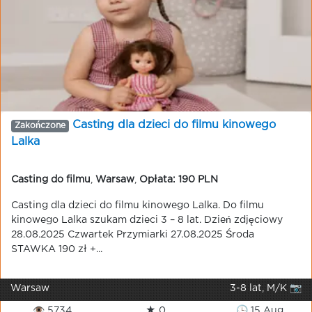
Casting dla dzieci do filmu kinowego
Zakończone
Lalka
Casting do filmu
,
Warsaw
,
Opłata: 190 PLN
Casting dla dzieci do filmu kinowego Lalka. Do filmu
kinowego Lalka szukam dzieci 3 – 8 lat. Dzień zdjęciowy
28.08.2025 Czwartek Przymiarki 27.08.2025 Środa
STAWKA 190 zł +...
Warsaw
3-8 lat, M/K 📷
👁 5734
★ 0
🕒 15 Aug