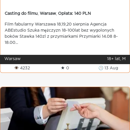
Casting do filmu
,
Warsaw
,
Opłata: 140 PLN
Film fabularny Warszawa 18,19,20 sierpnia Agencja
ABEstudio Szuka mężczyzn 18-100lat bez wygolonych
boków Stawka 140zl z przymiarkami Przymiarki 14.08 8-
18.00...
Warsaw
18+ lat, M
👁 4232
★ 0
🕒 13 Aug