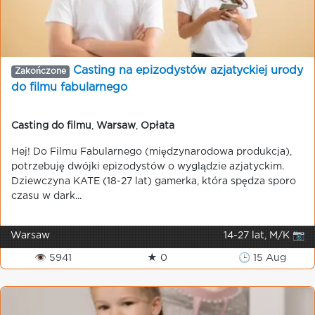
Casting na epizodystów azjatyckiej urody
Zakończone
do filmu fabularnego
Casting do filmu
,
Warsaw
,
Opłata
Hej! Do Filmu Fabularnego (międzynarodowa produkcja),
potrzebuję dwójki epizodystów o wyglądzie azjatyckim.
Dziewczyna KATE (18-27 lat) gamerka, która spędza sporo
czasu w dark...
Warsaw
14-27 lat, M/K 📷
👁 5941
★ 0
🕒 15 Aug