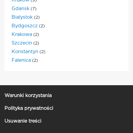
Krakow
(9)
Gdansk
(7)
Bialystok
(2)
Bydgoszcz
(2)
Krakowa
(2)
Szczecin
(2)
Konstantyn
(2)
Falenica
(2)
Warunki korzystania
Polityka prywatności
Usuwanie treści