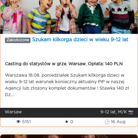
Szukam kilkorga dzieci w wieku 9-12 lat
Zakończone
Casting do statystów w grze
,
Warsaw
,
Opłata: 140 PLN
Warszawa 18.08. poniedziałek Szukam kilkorga dzieci w
wieku 9-12 lat warunek konieczny aktualny PIP w naszej
Agencji lub złożony komplet dokumentów ! Stawka 140 zł
Dz...
Warsaw
9-12 lat, M/K 📷
👁 5151
★ 0
🕒 16 Aug