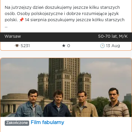
Na jutrzejszy dzień doszukujemy jeszcze kilku starszych
osób. Osoby polskojezyczne i dobrze rozumiejące język
polski. 📌 14 sierpnia poszukujemy jeszcze kółku starszych
...
Warsaw
50-70 lat, M/K
👁 5231
★ 0
🕒 13 Aug
Film fabularny
Zakończone