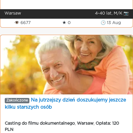
Warsaw
4-40 lat, M/K 📷
👁 6677
★ 0
🕒 13 Aug
Na jutrzejszy dzień doszukujemy jeszcze
Zakończone
kilku starszych osób
Casting do filmu dokumentalnego
,
Warsaw
,
Opłata: 120
PLN