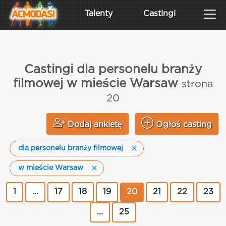
Talenty
Castingi
Castingi dla personelu branży
filmowej w mieście Warsaw
strona
20
Dodaj ankietę
Ogłoś casting
dla personelu branży filmowej
w mieście Warsaw
1
...
17
18
19
20
21
22
23
...
25