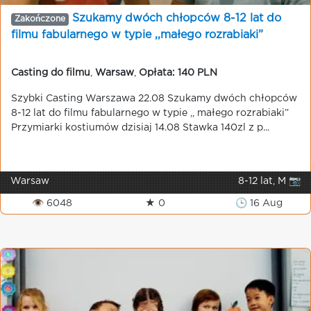
Szukamy dwóch chłopców 8-12 lat do
Zakończone
filmu fabularnego w typie ,,małego rozrabiaki”
Casting do filmu
,
Warsaw
,
Opłata: 140 PLN
Szybki Casting Warszawa 22.08 Szukamy dwóch chłopców
8-12 lat do filmu fabularnego w typie ,, małego rozrabiaki”
Przymiarki kostiumów dzisiaj 14.08 Stawka 140zl z p...
Warsaw
8-12 lat, M 📷
👁 6048
★ 0
🕒 16 Aug