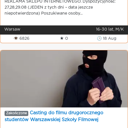
REKLAMA SKLEPU INTERNETOWEGO. Dyspozycyjność:
27,28,29.08 (JEDEN z tych dni – data jeszcze
niepotwierdzona) Poszukiwane osoby...
Warsaw
16-30 lat, M/K
👁 6826
★ 0
🕒 18 Aug
Casting do filmu drugorocznego
Zakończone
studentów Warszawskiej Szkoły Filmowej