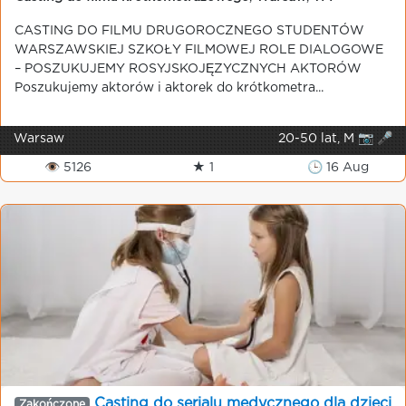
CASTING DO FILMU DRUGOROCZNEGO STUDENTÓW
WARSZAWSKIEJ SZKOŁY FILMOWEJ ROLE DIALOGOWE
– POSZUKUJEMY ROSYJSKOJĘZYCZNYCH AKTORÓW
Poszukujemy aktorów i aktorek do krótkometra...
Warsaw
20-50 lat, M 📷 🎤
👁 5126
★ 1
🕒 16 Aug
Casting do serialu medycznego dla dzieci
Zakończone