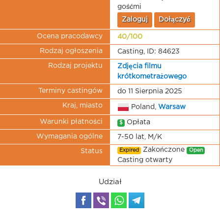
gośćmi
Zaloguj
Dołączyć
Ocena pracodawcy
40/100
Rodzaj ogłoszenia
Casting, ID: 84623
Rodzaj projektu
Zdjęcia filmu
krótkometrażowego
Terminy castingów
do 11 Sierpnia 2025
Kraj, miasto
Poland,
Warsaw
Warunki płatności
Opłata
$
Wymagania ogólne
7-50 lat, M/K
Zakończone
Expired
Open
Status
Casting otwarty
Udział