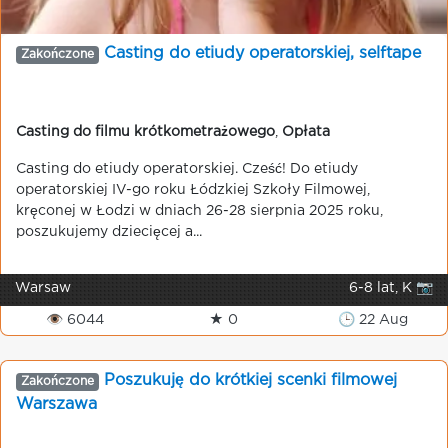
Casting do etiudy operatorskiej, selftape
Zakończone
Casting do filmu krótkometrażowego
,
Opłata
Casting do etiudy operatorskiej. Cześć! Do etiudy
operatorskiej IV-go roku Łódzkiej Szkoły Filmowej,
kręconej w Łodzi w dniach 26-28 sierpnia 2025 roku,
poszukujemy dziecięcej a...
Warsaw
6-8 lat, K 📷
👁 6044
★ 0
🕒 22 Aug
Poszukuję do krótkiej scenki filmowej
Zakończone
Warszawa