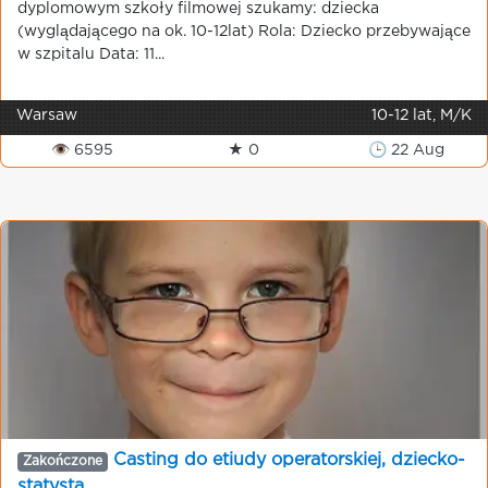
dyplomowym szkoły filmowej szukamy: dziecka
(wyglądającego na ok. 10-12lat) Rola: Dziecko przebywające
w szpitalu Data: 11...
Warsaw
10-12 lat, M/K
👁 6595
★ 0
🕒 22 Aug
Casting do etiudy operatorskiej, dziecko-
Zakończone
statysta