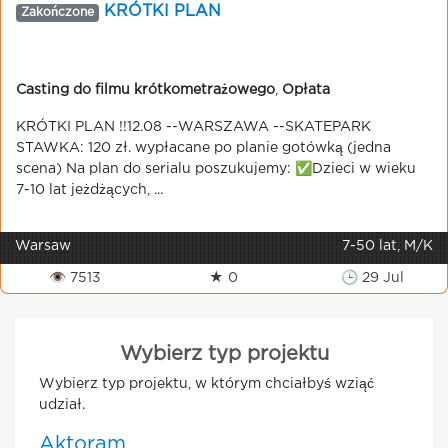
KRÓTKI PLAN
Zakończone
Casting do filmu krótkometrażowego
,
Opłata
KRÓTKI PLAN !!12.08 --WARSZAWA --SKATEPARK
STAWKA: 120 zł. wypłacane po planie gotówką (jedna
scena) Na plan do serialu poszukujemy: ✅Dzieci w wieku
7-10 lat jeżdżących, ...
Warsaw
7-50 lat, M/K
👁 7513
★ 0
🕒 29 Jul
Wybierz typ projektu
Wybierz typ projektu, w którym chciałbyś wziąć
udział.
Aktoram