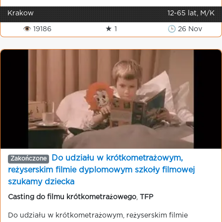
Krakow
12-65 lat, M/K
👁 19186
★ 1
🕒 26 Nov
Do udziału w krótkometrażowym,
Zakończone
reżyserskim filmie dyplomowym szkoły filmowej
szukamy dziecka
Casting do filmu krótkometrażowego
,
TFP
Do udziału w krótkometrażowym, reżyserskim filmie