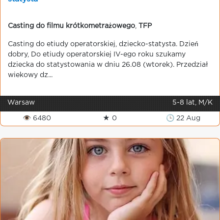
Casting do filmu krótkometrażowego
,
TFP
Casting do etiudy operatorskiej, dziecko-statysta. Dzień
dobry, Do etiudy operatorskiej IV-ego roku szukamy
dziecka do statystowania w dniu 26.08 (wtorek). Przedział
wiekowy dz...
Warsaw
5-8 lat, M/K
👁 6480
★ 0
🕒 22 Aug