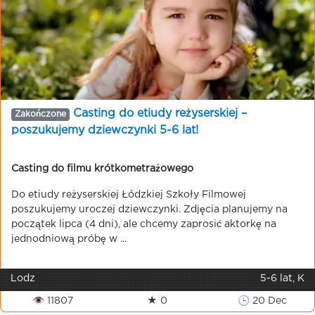
Casting do etiudy reżyserskiej –
Zakończone
poszukujemy dziewczynki 5-6 lat!
Casting do filmu krótkometrażowego
Do etiudy reżyserskiej Łódzkiej Szkoły Filmowej
poszukujemy uroczej dziewczynki. Zdjęcia planujemy na
początek lipca (4 dni), ale chcemy zaprosić aktorkę na
jednodniową próbę w ...
Lodz
5-6 lat, K
👁 11807
★ 0
🕒 20 Dec