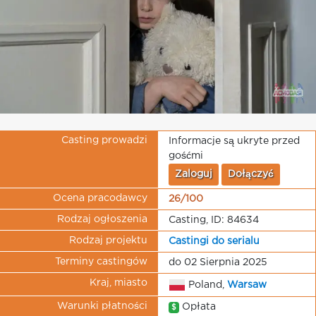
Casting prowadzi
Informacje są ukryte przed
gośćmi
Zaloguj
Dołączyć
Ocena pracodawcy
26/100
Rodzaj ogłoszenia
Casting, ID: 84634
Rodzaj projektu
Castingi do serialu
Terminy castingów
do 02 Sierpnia 2025
Kraj, miasto
Poland,
Warsaw
Warunki płatności
Opłata
$