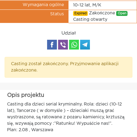
Wymagania ogólne
10-12 lat, M/K
Zakończone
Expired
Open
Status
Casting otwarty
Udział
Casting został zakończony. Przyjmowanie aplikacji
zakończone.
Opis projektu
Casting dla dzieci serial kryminalny. Rola: dzieci (10-12
lat), Tancerze ( w domyśle ) – dzieciaki muszą grać
wystraszone, są ratowane z pożaru kamienicy, krztuszą
się, wzywają pomocy :”Ratunku! Wypuśćcie nas!”.
Plan: 2.08 , Warszawa