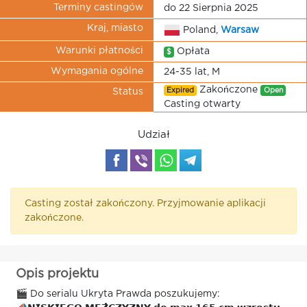
Terminy castingów
do 22 Sierpnia 2025
Kraj, miasto
Poland,
Warsaw
Warunki płatności
Opłata
$
Wymagania ogólne
24-35 lat, M
Zakończone
Expired
Open
Status
Casting otwarty
Udział
Casting został zakończony. Przyjmowanie aplikacji
zakończone.
Opis projektu
🎬 Do serialu Ukryta Prawda poszukujemy: