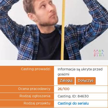
Casting prowadzi
Informacje są ukryte przed
gośćmi
Zaloguj
Dołączyć
Ocena pracodawcy
26/100
Rodzaj ogłoszenia
Casting, ID: 84630
Rodzaj projektu
Castingi do serialu