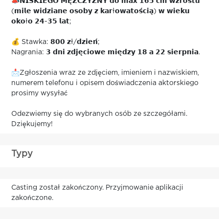
📣𝗡𝗜𝗦𝗞𝗜𝗘𝗚𝗢 𝗠𝗘̨𝗭̇𝗖𝗭𝗬𝗭𝗡𝗬 𝗱𝗼 𝗺𝗮𝘅 𝟭𝟲𝟱 𝗰𝗺 𝘄𝘇𝗿𝗼𝘀𝘁𝘂
(𝗺𝗶𝗹𝗲 𝘄𝗶𝗱𝘇𝗶𝗮𝗻𝗲 𝗼𝘀𝗼𝗯𝘆 𝘇 𝗸𝗮𝗿ł𝗼𝘄𝗮𝘁𝗼𝘀́𝗰𝗶𝗮̨) 𝘄 𝘄𝗶𝗲𝗸𝘂
𝗼𝗸𝗼ł𝗼 𝟮𝟰-𝟯𝟱 𝗹𝗮𝘁;
💰 Stawka: 𝟴𝟬𝟬 𝘇ł/𝗱𝘇𝗶𝗲𝗻́;
Nagrania: 𝟯 𝗱𝗻𝗶 𝘇𝗱𝗷𝗲̨𝗰𝗶𝗼𝘄𝗲 𝗺𝗶𝗲̨𝗱𝘇𝘆 𝟭𝟴 𝗮 𝟮𝟮 𝘀𝗶𝗲𝗿𝗽𝗻𝗶𝗮.
📩Zgłoszenia wraz ze zdjęciem, imieniem i nazwiskiem,
numerem telefonu i opisem doświadczenia aktorskiego
prosimy wysyłać
Odezwiemy się do wybranych osób ze szczegółami.
Dziękujemy!
Typy
Casting został zakończony. Przyjmowanie aplikacji
zakończone.