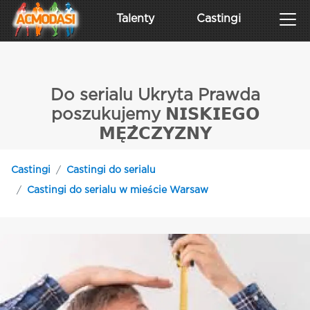
Talenty
Castingi
Do serialu Ukryta Prawda
poszukujemy 𝗡𝗜𝗦𝗞𝗜𝗘𝗚𝗢
𝗠𝗘̨𝗭̇𝗖𝗭𝗬𝗭𝗡𝗬
Castingi
Castingi do serialu
Castingi do serialu w mieście Warsaw