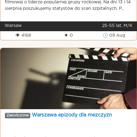
filmowej o liderze popularnej grupy rockowej. Na dni 13 i 14
sierpnia poszukujemy statystów do scen szpitalnych. P...
Warsaw
25-55 lat, M/K
👁 4168
★ 0
🕒 09 Aug
Warszawa epizody dla mezczyzn
Zakończone