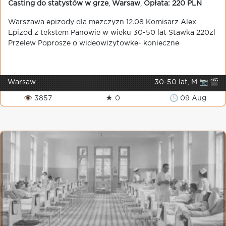
Casting do statystów w grze
,
Warsaw
,
Opłata: 220 PLN
Warszawa epizody dla mezczyzn 12.08 Komisarz Alex
Epizod z tekstem Panowie w wieku 30-50 lat Stawka 220zl
Przelew Poprosze o wideowizytowke- konieczne
Warsaw
30-50 lat, M 📷 🎬
👁 3857
★ 0
🕒 09 Aug