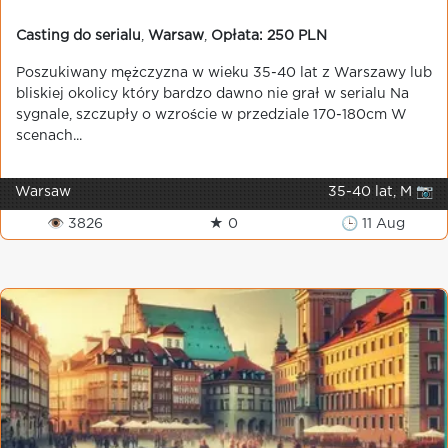
Casting do serialu
,
Warsaw
,
Opłata: 250 PLN
Poszukiwany mężczyzna w wieku 35-40 lat z Warszawy lub
bliskiej okolicy który bardzo dawno nie grał w serialu Na
sygnale, szczupły o wzroście w przedziale 170-180cm W
scenach...
Warsaw
35-40 lat, M 📷
👁 3826
★ 0
🕒 11 Aug