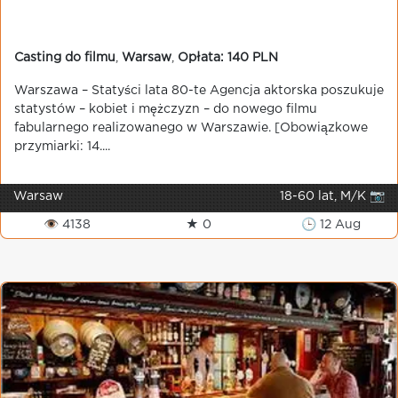
Casting do filmu
,
Warsaw
,
Opłata: 140 PLN
Warszawa – Statyści lata 80-te Agencja aktorska poszukuje
statystów – kobiet i mężczyzn – do nowego filmu
fabularnego realizowanego w Warszawie. [Obowiązkowe
przymiarki: 14....
Warsaw
18-60 lat, M/K 📷
👁 4138
★ 0
🕒 12 Aug