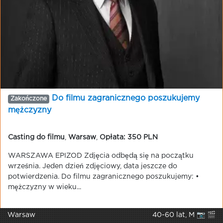
Do filmu zagranicznego poszukujemy
Zakończone
mężczyzny
Casting do filmu
,
Warsaw
,
Opłata: 350 PLN
WARSZAWA EPIZOD Zdjęcia odbędą się na początku
września. Jeden dzień zdjęciowy, data jeszcze do
potwierdzenia. Do filmu zagranicznego poszukujemy: •
mężczyzny w wieku...
Warsaw
40-60 lat, M 📷 🎬