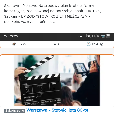
Szanowni Państwo Na srodowy plan krótkiej formy
komercyjnej realizowanej na potrzeby kanału TIK TOK,
Szukamy EPIZODYSTOW: KOBIET I MĘŻCZYZN -
polskojęzycznych, - uśmiec...
Warsaw
16-45 lat, M/K 📷 🎬
👁 5632
★ 0
🕒 12 Aug
Warszawa – Statyści lata 80-te
Zakończone