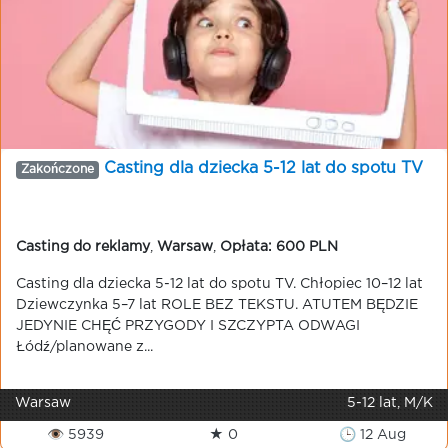
Casting dla dziecka 5-12 lat do spotu TV
Zakończone
Casting do reklamy
,
Warsaw
,
Opłata: 600 PLN
Casting dla dziecka 5-12 lat do spotu TV. Chłopiec 10–12 lat
Dziewczynka 5–7 lat ROLE BEZ TEKSTU. ATUTEM BĘDZIE
JEDYNIE CHĘĆ PRZYGODY I SZCZYPTA ODWAGI
Łódź/planowane z...
Warsaw
5-12 lat, M/K
👁 5939
★ 0
🕒 12 Aug