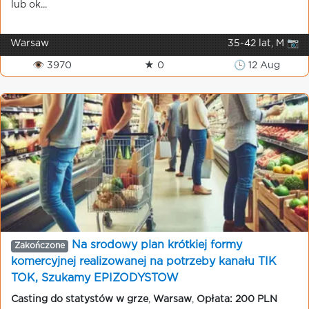
lub ok...
Warsaw
35-42 lat, M 📷
👁 3970
★ 0
🕒 12 Aug
Na srodowy plan krótkiej formy
Zakończone
komercyjnej realizowanej na potrzeby kanału TIK
TOK, Szukamy EPIZODYSTOW
Casting do statystów w grze
,
Warsaw
,
Opłata: 200 PLN