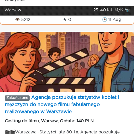
Warsaw
25-40 lat, M/K 📷
👁 5212
★ 0
🕒 11 Aug
Agencja poszukuje statystów kobiet i
Zakończone
mężczyzn do nowego filmu fabularnego
realizowanego w Warszawie
Casting do filmu
,
Warsaw
,
Opłata: 140 PLN
🎬🎬Warszawa -Statyści lata 80-te. Agencja poszukuje