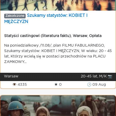
Szukamy statystów: KOBIET I
Zakończone
MĘŻCZYZN
Statyści castingowi (literatura faktu)
,
Warsaw
,
Opłata
Na poniedziałkowy /11.08/, plan FILMU FABULARNEGO,
Szukamy statystów: KOBIET I MĘŻCZYZN, W wieku: 20 - 45
lat, Którzy wcielą się w postaci przechodniów na PLACU
ZAMKOWY...
Warsaw
20-45 lat, M/K 📷
👁 4335
★ 0
🕒 09 Aug