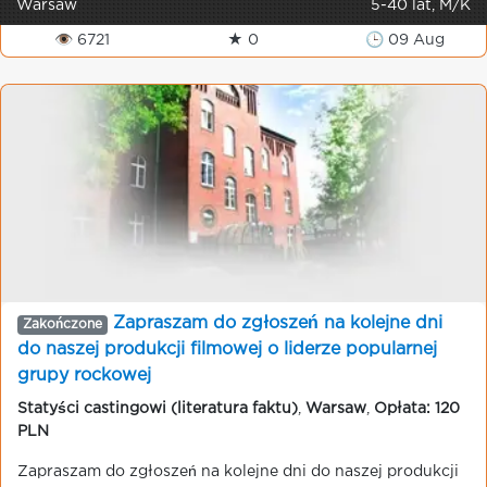
Warsaw
5-40 lat, M/K
👁 6721
★ 0
🕒 09 Aug
Zapraszam do zgłoszeń na kolejne dni
Zakończone
do naszej produkcji filmowej o liderze popularnej
grupy rockowej
Statyści castingowi (literatura faktu)
,
Warsaw
,
Opłata: 120
PLN
Zapraszam do zgłoszeń na kolejne dni do naszej produkcji