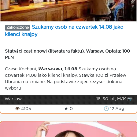
Szukamy osob na czwartek 14.08 jako
Zakończone
klienci knajpy
Statyści castingowi (literatura faktu)
,
Warsaw
,
Opłata: 100
PLN
Czesc Kochani, 𝙒𝙖𝙧𝙨𝙯𝙖𝙬𝙖, 𝟭𝟰.𝟬𝟴 Szukamy osob na
czwartek 14.08 jako klienci knajpy. Stawka 100 zl Przelew
Ubrania na zmiane. Na podstawie zdjec rezyser dokona
wyboru
Warsaw
18-50 lat, M/K 📷
👁 4105
★ 0
🕒 12 Aug