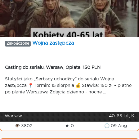
Wojna zastępcza
Zakończone
Casting do serialu
,
Warsaw
,
Opłata: 150 PLN
Statyści jako „Serbscy uchodźcy” do serialu Wojna
zastępcza 📍 Termin: 15 sierpnia 💰 Stawka: 150 zł – płatne
po planie Warszawa Zdjęcia dzienno - nocne ...
Warsaw
40-65 lat, K
👁 3802
★ 0
🕒 09 Aug