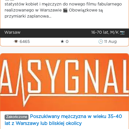
statystów kobiet i mężczyzn do nowego filmu fabularnego
realizowanego w Warszawie 🎬 Obowiązkowe są
przymiarki zaplanowa...
Warsaw
16-70 lat, M/K 📷
👁 6465
★ 0
🕒 11 Aug
Poszukiwany mężczyzna w wieku 35-40
Zakończone
lat z Warszawy lub bliskiej okolicy