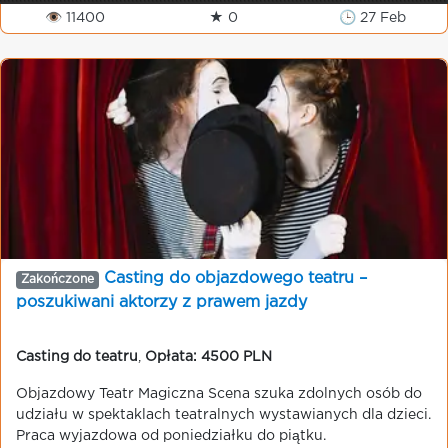
👁 11400
★ 0
🕒 27 Feb
Casting do objazdowego teatru –
Zakończone
poszukiwani aktorzy z prawem jazdy
Casting do teatru
,
Opłata: 4500 PLN
Objazdowy Teatr Magiczna Scena szuka zdolnych osób do
udziału w spektaklach teatralnych wystawianych dla dzieci.
Praca wyjazdowa od poniedziałku do piątku.