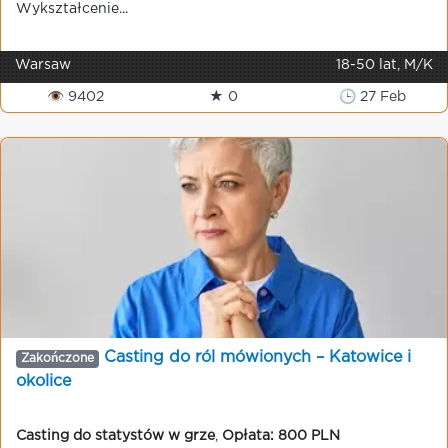
Wykształcenie...
Warsaw
18-50 lat, M/K
👁 9402
★ 0
🕒 27 Feb
Casting do ról mówionych – Katowice i
Zakończone
okolice
Casting do statystów w grze
,
Opłata: 800 PLN