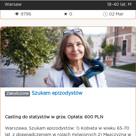
Warsaw
18-40 lat, M
👁 9796
★ 0
🕒 02 Mar
Szukam epizodystów
Zakończone
Casting do statystów w grze
,
Opłata: 600 PLN
Warszawa. Szukam epizodystów: 1) Kobieta w wieku 65-70
lat, z doświadczeniem w rolach mówionych 2) Mężczyzna w