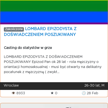
LOMBARD EPIZODYSTA Z
Zakończone
DOŚWIADCZENIEM POSZUKIWANY
Casting do statystów w grze
LOMBARD EPIZODYSTA Z DOŚWIADCZENIEM
POSZUKIWANY Epizod Pan ok 28 lat - rola mężczyzny o
orientacji homoseksualnej - musi być otwarty na delikatny
pocałunek z mężczyzną ( zwykł...
Wroclaw
26-30 lat, M
👁 8933
★ 0
🕒 28 Feb