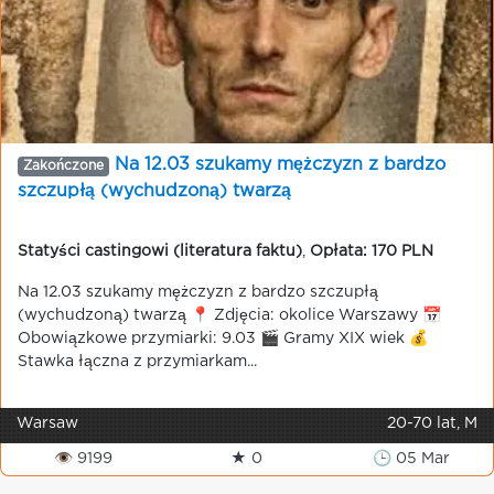
Na 12.03 szukamy mężczyzn z bardzo
Zakończone
szczupłą (wychudzoną) twarzą
Statyści castingowi (literatura faktu)
,
Opłata: 170 PLN
Na 12.03 szukamy mężczyzn z bardzo szczupłą
(wychudzoną) twarzą 📍 Zdjęcia: okolice Warszawy 📅
Obowiązkowe przymiarki: 9.03 🎬 Gramy XIX wiek 💰
Stawka łączna z przymiarkam...
Warsaw
20-70 lat, M
👁 9199
★ 0
🕒 05 Mar