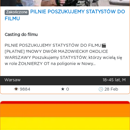
PILNIE POSZUKUJEMY STATYSTÓW DO
Zakończone
FILMU
Casting do filmu
PILNIE POSZUKUJEMY STATYSTÓW DO FILMU🎬
[PŁATNE] ‼️NOWY DWÓR MAZOWIECKI‼️ OKOLICE
WARSZAWY Poszukujemy STATYSTÓW, którzy wcielą się
w role ŻOŁNIERZY OT na poligonie w Nowy...
Warsaw
18-45 lat, M
👁 9884
★ 0
🕒 28 Feb