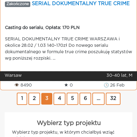
SERIAL DOKUMENTALNY TRUE CRIME
Zakończone
Casting do serialu
,
Opłata: 170 PLN
SERIAL DOKUMENTALNY TRUE CRIME WARSZAWA i
okolice 28.02 / 1.03 140-170zł Do nowego serialu
dokumentalnego w formule true crime poszukuję statystów
wg poniższej rozpiski. ...
Warsaw
30-40 lat, M
👁 8490
★ 0
🕒 26 Feb
1
2
3
4
5
6
...
32
Wybierz typ projektu
Wybierz typ projektu, w którym chciałbyś wziąć