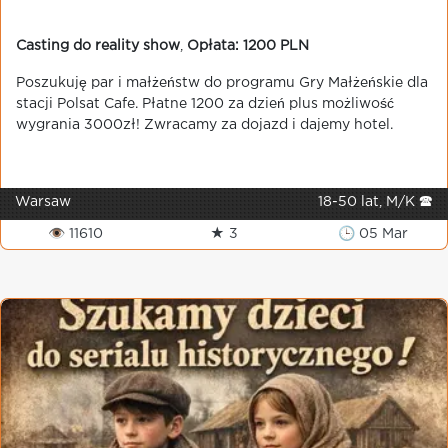
Casting do reality show
,
Opłata: 1200 PLN
Poszukuję par i małżeństw do programu Gry Małżeńskie dla
stacji Polsat Cafe. Płatne 1200 za dzień plus możliwość
wygrania 3000zł! Zwracamy za dojazd i dajemy hotel.
Warsaw
18-50 lat, M/K 🕿
👁 11610
★ 3
🕒 05 Mar