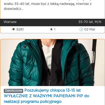
wieku 35-40 lat, może być z lekką nadwagą, również z
doświadcz...
Warsaw
35-70 lat, M/K
👁 8281
★ 1
🕒 02 Mar
Poszukujemy chłopca 13-15 lat
Zakończone
WYŁĄCZNIE Z WAŻNYMI PAPIERAMI PIP do
realizacji programu policyjnego