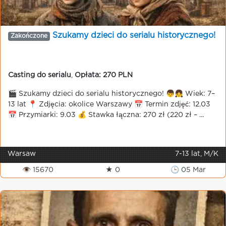
Szukamy dzieci do serialu historycznego!
Zakończone
Casting do serialu
,
Opłata: 270 PLN
🎬 Szukamy dzieci do serialu historycznego! 👦👧 Wiek: 7–
13 lat 📍 Zdjęcia: okolice Warszawy 📅 Termin zdjęć: 12.03
📅 Przymiarki: 9.03 💰 Stawka łączna: 270 zł (220 zł – ...
Warsaw
7-13 lat, M/K
👁 15670
★ 0
🕒 05 Mar