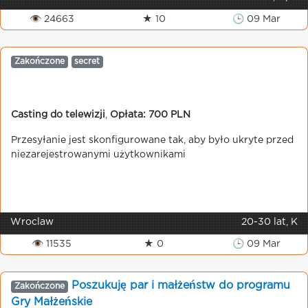
👁 24663
★ 10
🕒 09 Mar
Zakończone
secret
Casting do telewizji
,
Opłata: 700 PLN
Przesyłanie jest skonfigurowane tak, aby było ukryte przed
niezarejestrowanymi użytkownikami
Wroclaw
20-30 lat, K
👁 11535
★ 0
🕒 09 Mar
Poszukuję par i małżeństw do programu
Zakończone
Gry Małżeńskie