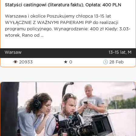
Statyści castingowi (literatura faktu)
,
Opłata: 400 PLN
Warszawa i okolice Poszukujemy chłopca 13-15 lat
WYŁĄCZNIE Z WAŻNYMI PAPIERAMI PIP do realizacji
programu policyjnego. Wynagrodzenie: 400 zł Kiedy: 3.03-
wtorek, Rano od ...
Warsaw
13-15 lat, M
👁 20933
★ 0
🕒 28 Feb