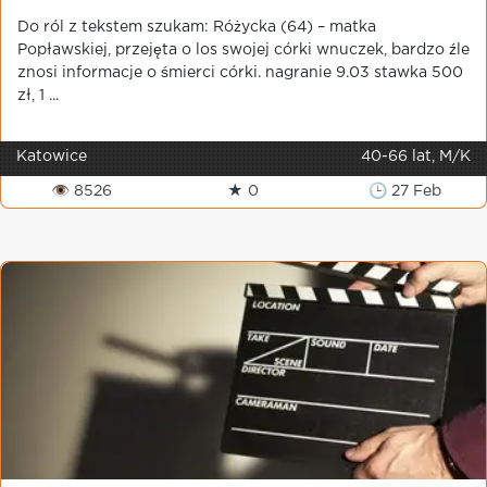
Do ról z tekstem szukam: Różycka (64) – matka
Popławskiej, przejęta o los swojej córki wnuczek, bardzo źle
znosi informacje o śmierci córki. nagranie 9.03 stawka 500
zł, 1 ...
Katowice
40-66 lat, M/K
👁 8526
★ 0
🕒 27 Feb