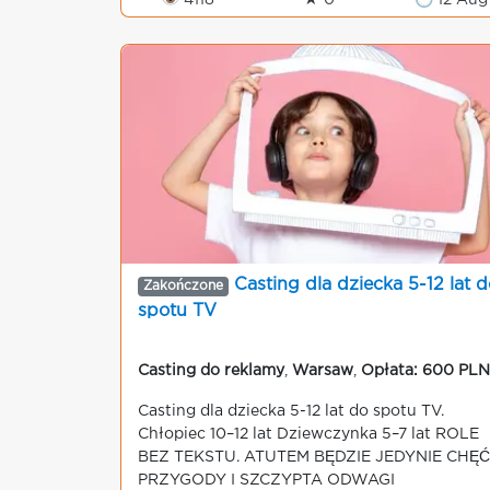
👁 4118
★ 0
🕒 12 Aug
Casting dla dziecka 5-12 lat d
Zakończone
spotu TV
Casting do reklamy
,
Warsaw
,
Opłata: 600 PLN
Casting dla dziecka 5-12 lat do spotu TV.
Chłopiec 10–12 lat Dziewczynka 5–7 lat ROLE
BEZ TEKSTU. ATUTEM BĘDZIE JEDYNIE CHĘĆ
PRZYGODY I SZCZYPTA ODWAGI