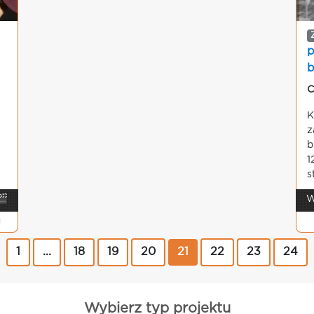
p
b
C
K
z
b
1
s
🎬
W
g
1
...
18
19
20
21
22
23
24
Wybierz typ projektu