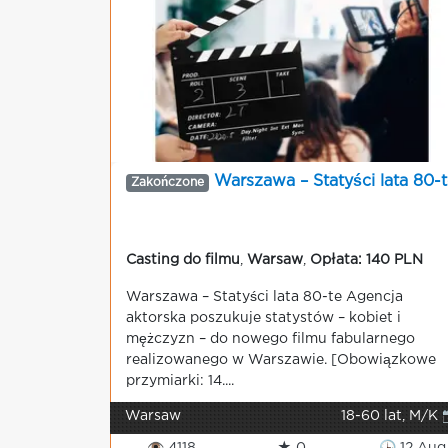
Warszawa – Statyści lata 80-t
Zakończone
Casting do filmu
,
Warsaw
,
Opłata: 140 PLN
Warszawa – Statyści lata 80-te Agencja
aktorska poszukuje statystów – kobiet i
mężczyzn – do nowego filmu fabularnego
realizowanego w Warszawie. [Obowiązkowe
przymiarki: 14....
Warsaw
18-60 lat, M/K 