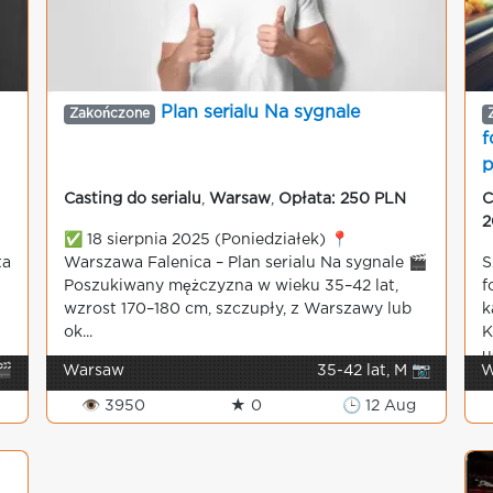
Plan serialu Na sygnale
Zakończone
f
p
Casting do serialu
,
Warsaw
,
Opłata: 250 PLN
C
2
✅ 18 sierpnia 2025 (Poniedziałek) 📍
ta
Warszawa Falenica – Plan serialu Na sygnale 🎬
S
Poszukiwany mężczyzna w wieku 35–42 lat,
f
wzrost 170–180 cm, szczupły, z Warszawy lub
k
ok...
K
u
🎬
Warsaw
35-42 lat, M 📷
W
👁 3950
★ 0
🕒 12 Aug