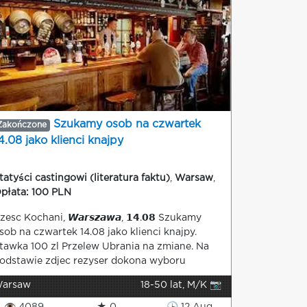
Szukamy osob na czwartek
Zakończone
4.08 jako klienci knajpy
tatyści castingowi (literatura faktu)
,
Warsaw
,
płata: 100 PLN
zesc Kochani, 𝙒𝙖𝙧𝙨𝙯𝙖𝙬𝙖, 𝟭𝟰.𝟬𝟴 Szukamy
sob na czwartek 14.08 jako klienci knajpy.
tawka 100 zl Przelew Ubrania na zmiane. Na
odstawie zdjec rezyser dokona wyboru
arsaw
18-50 lat, M/K 📷