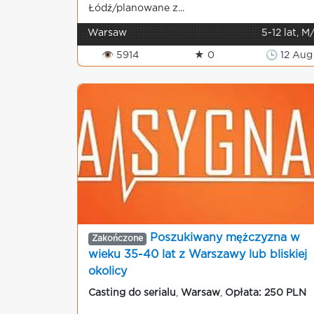
Łódź/planowane z...
Warsaw
5-12 lat, M
👁 5914
★ 0
🕒 12 Aug
Poszukiwany mężczyzna w
Zakończone
wieku 35-40 lat z Warszawy lub bliskiej
okolicy
Casting do serialu
,
Warsaw
,
Opłata: 250 PLN