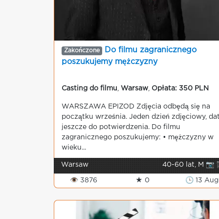
Do filmu zagranicznego
Zakończone
poszukujemy mężczyzny
Casting do filmu
,
Warsaw
,
Opłata: 350 PLN
WARSZAWA EPIZOD Zdjęcia odbędą się na
początku września. Jeden dzień zdjęciowy, da
jeszcze do potwierdzenia. Do filmu
zagranicznego poszukujemy: • mężczyzny w
wieku...
Warsaw
40-60 lat, M 📷 
👁 3876
★ 0
🕒 13 Aug