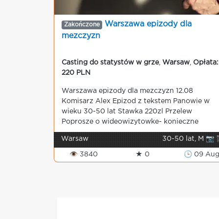
Warszawa epizody dla
Zakończone
mezczyzn
Casting do statystów w grze
,
Warsaw
,
Opłata:
220 PLN
Warszawa epizody dla mezczyzn 12.08
Komisarz Alex Epizod z tekstem Panowie w
wieku 30-50 lat Stawka 220zl Przelew
Poprosze o wideowizytowke- konieczne
Warsaw
30-50 lat, M 📷 
👁 3840
★ 0
🕒 09 Au