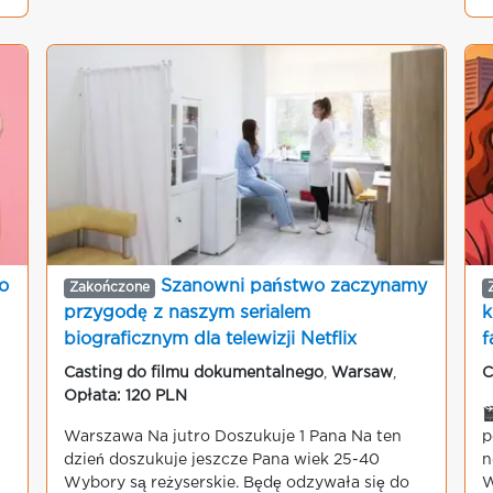
o
Szanowni państwo zaczynamy
Zakończone
przygodę z naszym serialem
k
biograficznym dla telewizji Netflix
f
Casting do filmu dokumentalnego
,
Warsaw
,
C
Opłata: 120 PLN

Warszawa Na jutro Doszukuje 1 Pana Na ten
p
dzień doszukuje jeszcze Pana wiek 25-40
n
Wybory są reżyserskie. Będę odzywała się do
W