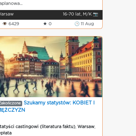
aplanowa...
arsaw
16-70 lat, M/K 📷
👁 6429
★ 0
🕒 11 Aug
Szukamy statystów: KOBIET I
Zakończone
MĘŻCZYZN
tatyści castingowi (literatura faktu)
,
Warsaw
,
płata