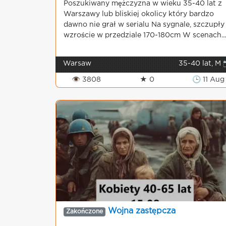
Poszukiwany mężczyzna w wieku 35-40 lat z
Warszawy lub bliskiej okolicy który bardzo
dawno nie grał w serialu Na sygnale, szczupły
wzroście w przedziale 170-180cm W scenach...
Warsaw
35-40 lat, M 
👁 3808
★ 0
🕒 11 Aug
Wojna zastępcza
Zakończone