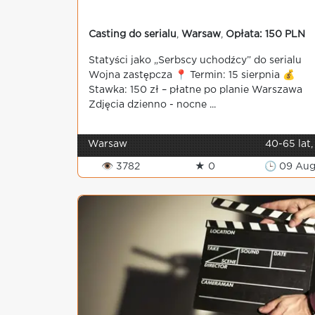
Casting do serialu
,
Warsaw
,
Opłata: 150 PLN
Statyści jako „Serbscy uchodźcy” do serialu
Wojna zastępcza 📍 Termin: 15 sierpnia 💰
Stawka: 150 zł – płatne po planie Warszawa
Zdjęcia dzienno - nocne ...
Warsaw
40-65 lat,
👁 3782
★ 0
🕒 09 Au