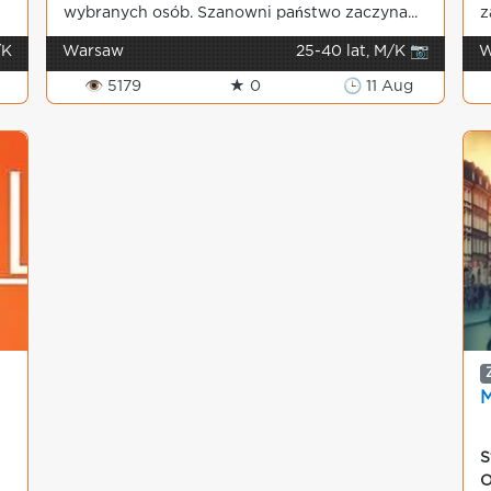
wybranych osób. Szanowni państwo zaczyna...
z
/K
Warsaw
25-40 lat, M/K 📷
W
👁 5179
★ 0
🕒 11 Aug
S
O