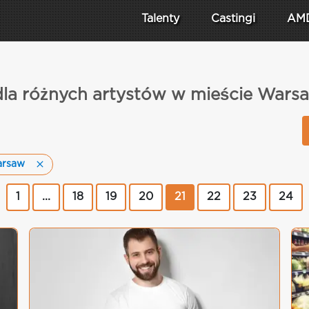
Talenty
Castingi
AM
 dla różnych artystów w mieście War
arsaw
1
...
18
19
20
21
22
23
24