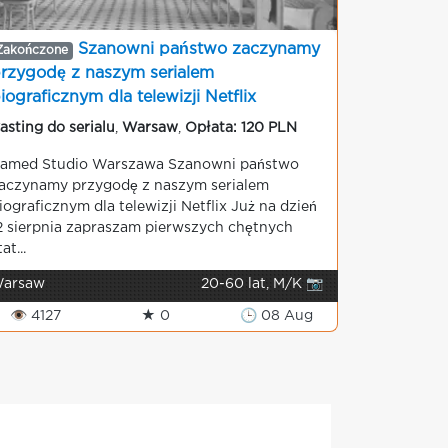
Szanowni państwo zaczynamy
Zakończone
rzygodę z naszym serialem
iograficznym dla telewizji Netflix
asting do serialu
,
Warsaw
,
Opłata: 120 PLN
amed Studio Warszawa Szanowni państwo
aczynamy przygodę z naszym serialem
iograficznym dla telewizji Netflix Już na dzień
2 sierpnia zapraszam pierwszych chętnych
tat...
arsaw
20-60 lat, M/K 📷
👁 4127
★ 0
🕒 08 Aug