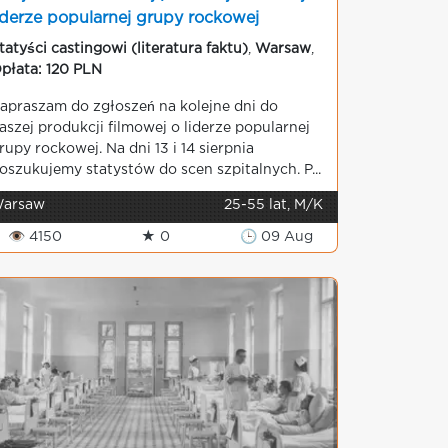
iderze popularnej grupy rockowej
tatyści castingowi (literatura faktu)
,
Warsaw
,
płata: 120 PLN
apraszam do zgłoszeń na kolejne dni do
aszej produkcji filmowej o liderze popularnej
rupy rockowej. Na dni 13 i 14 sierpnia
oszukujemy statystów do scen szpitalnych. P...
arsaw
25-55 lat, M/K
👁 4150
★ 0
🕒 09 Aug