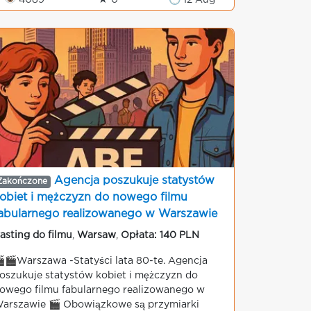
👁 4089
★ 0
🕒 12 Aug
Agencja poszukuje statystów
Zakończone
obiet i mężczyzn do nowego filmu
abularnego realizowanego w Warszawie
asting do filmu
,
Warsaw
,
Opłata: 140 PLN
🎬Warszawa -Statyści lata 80-te. Agencja
oszukuje statystów kobiet i mężczyzn do
owego filmu fabularnego realizowanego w
arszawie 🎬 Obowiązkowe są przymiarki