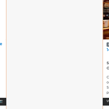
e
1
S
O
C
o
S
p
📷
W