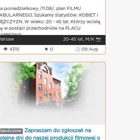
a poniedziałkowy /11.08/, plan FILMU
ABULARNEGO, Szukamy statystów: KOBIET I
ĘŻCZYZN, W wieku: 20 - 45 lat, Którzy wcielą
ię w postaci przechodniów na PLACU
AMKOWY...
arsaw
20-45 lat, M/K 📷
👁 4315
★ 0
🕒 09 Aug
Zapraszam do zgłoszeń na
Zakończone
olejne dni do naszej produkcji filmowej o