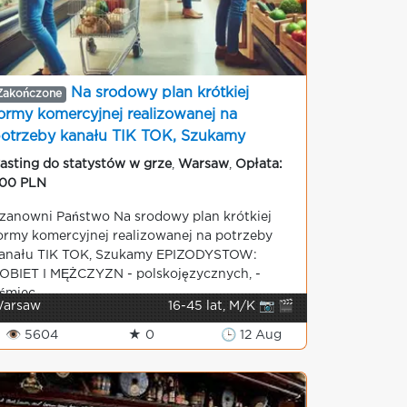
Na srodowy plan krótkiej
Zakończone
ormy komercyjnej realizowanej na
otrzeby kanału TIK TOK, Szukamy
EPIZODYSTOW
asting do statystów w grze
,
Warsaw
,
Opłata:
00 PLN
zanowni Państwo Na srodowy plan krótkiej
ormy komercyjnej realizowanej na potrzeby
anału TIK TOK, Szukamy EPIZODYSTOW:
OBIET I MĘŻCZYZN - polskojęzycznych, -
śmiec...
arsaw
16-45 lat, M/K 📷 🎬
👁 5604
★ 0
🕒 12 Aug