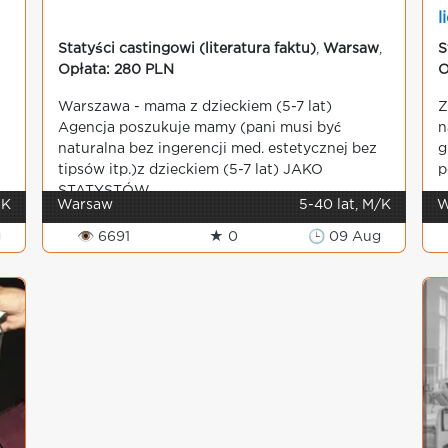
l
Statyści castingowi (literatura faktu)
,
Warsaw
,
S
Opłata: 280 PLN
O
Warszawa - mama z dzieckiem (5-7 lat)
Z
Agencja poszukuje mamy (pani musi być
n
naturalna bez ingerencji med. estetycznej bez
g
tipsów itp.)z dzieckiem (5-7 lat) JAKO
p
STATYSTÓW. ...
 K
Warsaw
5-40 lat, M/K
W
g
👁 6691
★ 0
🕒 09 Aug