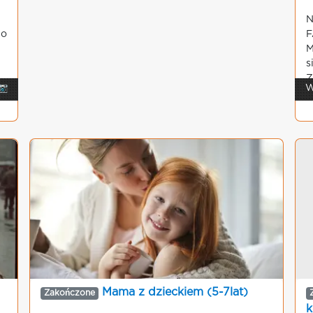
N
 o
F
M
s
Z
📷
W
Mama z dzieckiem (5-7lat)
Zakończone
k