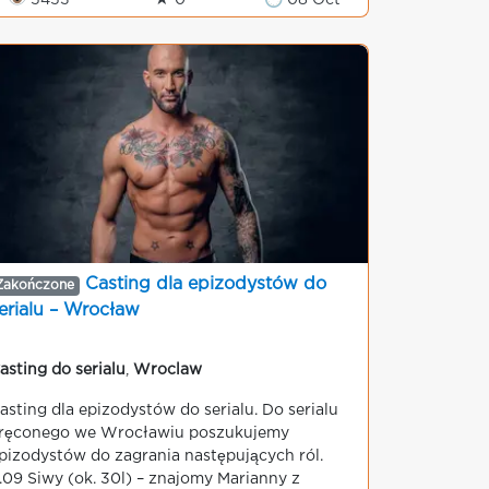
👁 5453
★ 0
🕒 08 Oct
Casting dla epizodystów do
Zakończone
erialu – Wrocław
asting do serialu
,
Wroclaw
asting dla epizodystów do serialu. Do serialu
ręconego we Wrocławiu poszukujemy
pizodystów do zagrania następujących ról.
.09 Siwy (ok. 30l) – znajomy Marianny z