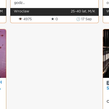
godz...
o
 M
Wroclaw
25-40 lat, M/K
W
👁 4975
★ 0
🕒 17 Sep
H
A
S
C