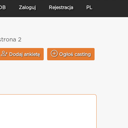
DB
Zaloguj
Rejestracja
PL
strona 2
Dodaj ankietę
Ogłoś casting