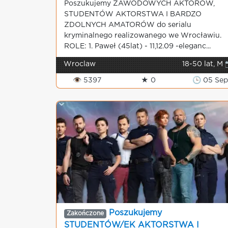
Poszukujemy ZAWODOWYCH AKTORÓW,
STUDENTÓW AKTORSTWA I BARDZO
ZDOLNYCH AMATORÓW do serialu
kryminalnego realizowanego we Wrocławiu.
ROLE: 1. Paweł (45lat) - 11,12.09 -eleganc...
Wroclaw
18-50 lat, M 
👁 5397
★ 0
🕒 05 Sep
Poszukujemy
Zakończone
STUDENTÓW/EK AKTORSTWA I