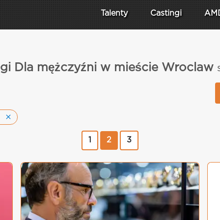
Talenty
Castingi
AM
ngi Dla mężczyźni w mieście Wroclaw
1
2
3