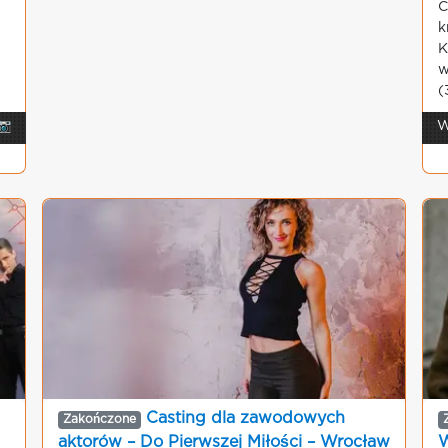
C
k
K
w
(
📷
W
Casting dla zawodowych
Zakończone
aktorów – Do Pierwszej Miłości – Wrocław
W