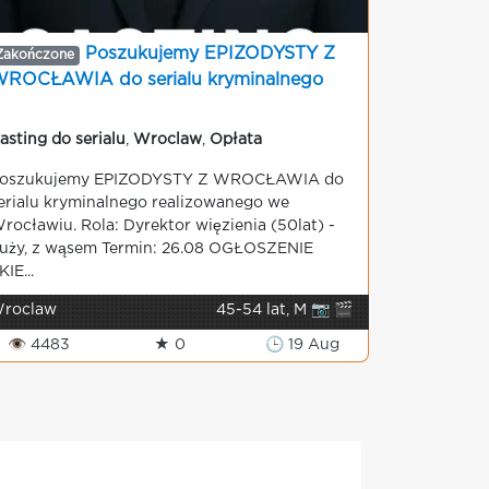
Poszukujemy EPIZODYSTY Z
Zakończone
ROCŁAWIA do serialu kryminalnego
asting do serialu
,
Wroclaw
,
Opłata
oszukujemy EPIZODYSTY Z WROCŁAWIA do
erialu kryminalnego realizowanego we
rocławiu. Rola: Dyrektor więzienia (50lat) -
uży, z wąsem Termin: 26.08 OGŁOSZENIE
KIE...
roclaw
45-54 lat, M 📷 🎬
👁 4483
★ 0
🕒 19 Aug