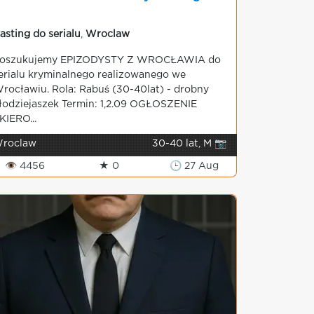
asting do serialu
,
Wroclaw
oszukujemy EPIZODYSTY Z WROCŁAWIA do
erialu kryminalnego realizowanego we
rocławiu. Rola: Rabuś (30-40lat) - drobny
łodziejaszek Termin: 1,2.09 OGŁOSZENIE
KIERO...
roclaw
30-40 lat, M 📷
👁 4456
★ 0
🕒 27 Aug