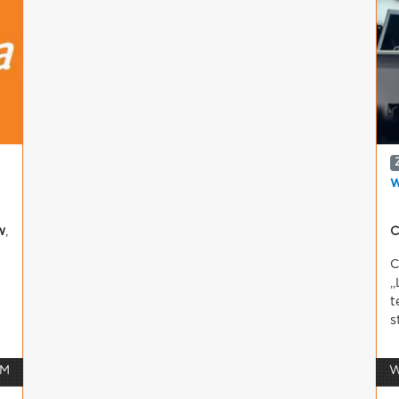
w
w
,
C
C
,
t
s
 M
W