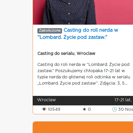
Casting do roli nerda w
Zakończone
“Lombard. Życie pod zastaw.”
Casting do serialu
,
Wroclaw
Casting do roli nerda w “Lombard. Życie pod
zastaw.” Poszukujemy chłopaka 17–21 lat w
typie nerda do głównej roli odcinka w serialu
„Lombard. Życie pod zastaw”. Zdjęcia: 3, 5...
Wroclaw
17-21 lat,
👁 10549
★ 0
🕒 30 No