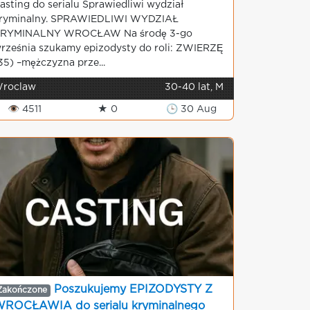
asting do serialu Sprawiedliwi wydział
ryminalny. SPRAWIEDLIWI WYDZIAŁ
RYMINALNY WROCŁAW Na środę 3-go
rześnia szukamy epizodysty do roli: ZWIERZĘ
35) –mężczyzna prze...
roclaw
30-40 lat, M
👁 4511
★ 0
🕒 30 Aug
Poszukujemy EPIZODYSTY Z
Zakończone
ROCŁAWIA do serialu kryminalnego