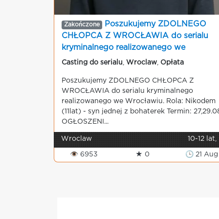
Poszukujemy ZDOLNEGO
Zakończone
CHŁOPCA Z WROCŁAWIA do serialu
kryminalnego realizowanego we
Wrocławiu
Casting do serialu
,
Wroclaw
,
Opłata
Poszukujemy ZDOLNEGO CHŁOPCA Z
WROCŁAWIA do serialu kryminalnego
realizowanego we Wrocławiu. Rola: Nikodem
(11lat) - syn jednej z bohaterek Termin: 27,29.0
OGŁOSZENI...
Wroclaw
10-12 lat,
👁 6953
★ 0
🕒 21 Aug