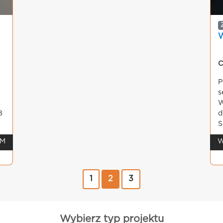
W
C
P
s
W
8
d
S
 M
W
1
2
3
Wybierz typ projektu