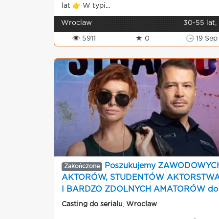
lat 👉 W typi...
Wroclaw
30-55 lat,
👁 5911
★ 0
🕒 19 Sep
Poszukujemy ZAWODOWYC
Zakończone
AKTORÓW, STUDENTÓW AKTORSTW
I BARDZO ZDOLNYCH AMATORÓW do
serialu kryminalnego
Casting do serialu
,
Wroclaw