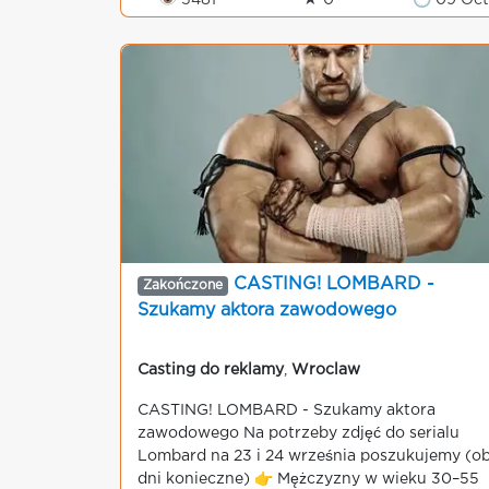
👁 5481
★ 0
🕒 09 Oct
CASTING! LOMBARD -
Zakończone
Szukamy aktora zawodowego
Casting do reklamy
,
Wroclaw
CASTING! LOMBARD - Szukamy aktora
zawodowego Na potrzeby zdjęć do serialu
Lombard na 23 i 24 września poszukujemy (o
dni konieczne) 👉 Mężczyzny w wieku 30–55