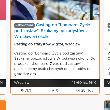
Casting do “Lombard. Życie
Zakończone
pod zastaw”. Szukamy epizodystów z
F
Wrocławia i okolic!
Casting do statystów w grze
,
Wroclaw
R
Casting do “Lombard. Życie pod zastaw”.
W
Szukamy epizodystów z Wrocławia i okolic! Do
C
produkcji „Lombard. Życie pod zastaw”
a
poszukujemy osób chętnych do epizodów na
W
grudzień ora...
t
 M
Wroclaw
18-60 lat, M/K
W
v
👁 7171
★ 0
🕒 28 Nov