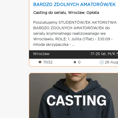
BARDZO ZDOLNYCH AMATORÓW/EK
do serialu kryminalnego realizowanego
Casting do serialu
,
Wroclaw
,
Opłata
we Wrocławiu
Poszukujemy STUDENTÓW/EK AKTORSTWA 
BARDZO ZDOLNYCH AMATORÓW/EK do
serialu kryminalnego realizowanego we
Wrocławiu. ROLE: 1. Julita (17lat) - 3,10.09 -
młoda skrzypaczka - ...
Wroclaw
17-25 lat, M/K 
👁 7032
★ 0
🕒 29 Au