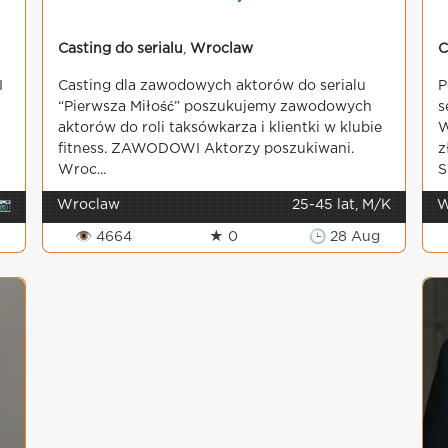
Casting do serialu
,
Wroclaw
C
I
Casting dla zawodowych aktorów do serialu
P
“Pierwsza Miłość” poszukujemy zawodowych
s
aktorów do roli taksówkarza i klientki w klubie
W
fitness. ZAWODOWI Aktorzy poszukiwani.
z
Wroc...
S
📷
Wroclaw
25-45 lat, M/K
W
g
👁 4664
★ 0
🕒 28 Aug