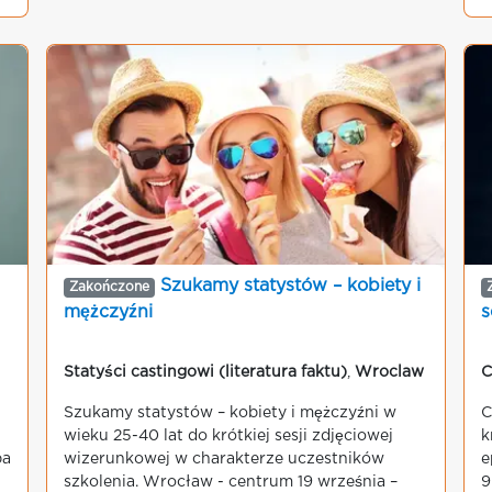
Szukamy statystów – kobiety i
Zakończone
mężczyźni
s
Statyści castingowi (literatura faktu)
,
Wroclaw
C
Szukamy statystów – kobiety i mężczyźni w
C
wieku 25-40 lat do krótkiej sesji zdjęciowej
k
ba
wizerunkowej w charakterze uczestników
e
szkolenia. Wrocław - centrum 19 września –
9