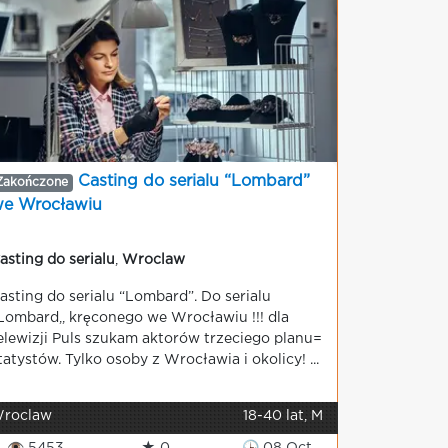
Casting do serialu “Lombard”
Zakończone
e Wrocławiu
asting do serialu
,
Wroclaw
asting do serialu “Lombard”. Do serialu
,Lombard,, kręconego we Wrocławiu !!! dla
elewizji Puls szukam aktorów trzeciego planu=
tatystów. Tylko osoby z Wrocławia i okolicy! ...
roclaw
18-40 lat, M