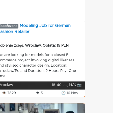
Modeling Job for German
Zakończone
ashion Retailer
obienie zdjęć
,
Wroclaw
,
Opłata: 15 PLN
e are looking for models for a closed E-
ommerce project involving digital likeness
nd stylised character design. Location:
roclaw/Poland Duration: 2 Hours Pay: One-
ime...
roclaw
18-40 lat, M/K 📷
👁 7829
★ 3
🕒 16 Nov