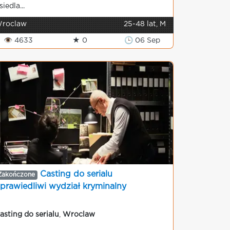
siedla...
roclaw
25-48 lat, M
👁 4633
★ 0
🕒 06 Sep
Casting do serialu
Zakończone
prawiedliwi wydział kryminalny
asting do serialu
,
Wroclaw