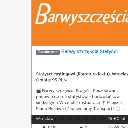
Barwy szczęścia Statyści
Zakończone
Statyści castingowi (literatura faktu)
,
Wrocla
Opłata: 95 PLN
🎬 Barwy szczęścia Statyści Poszukiwani:
panowie do roli statystów – budowlańców
siedzących W cieplej restuatacij 📍 Miejsce
Planu Bielawa (Zapewniamy Transport) 🕧 ...
Wroclaw
25-60 lat,