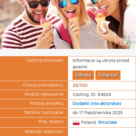
Casting prowadzi
Informacje są ukryte przed
gośćmi
Zaloguj
Dołączyć
Ocena pracodawcy
24/100
Rodzaj ogłoszenia
Casting, ID: 84824
Rodzaj projektu
Dodatki (nie aktorskie)
Terminy castingów
do 17 Października 2025
Kraj, miasto
Poland,
Wroclaw
Warunki płatności