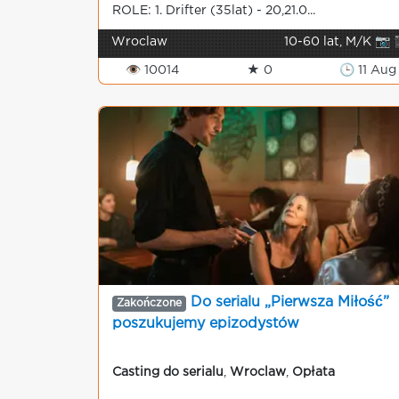
ROLE: 1. Drifter (35lat) - 20,21.0...
Wroclaw
10-60 lat, M/K 📷 
👁 10014
★ 0
🕒 11 Aug
Do serialu „Pierwsza Miłość”
Zakończone
poszukujemy epizodystów
Casting do serialu
,
Wroclaw
,
Opłata