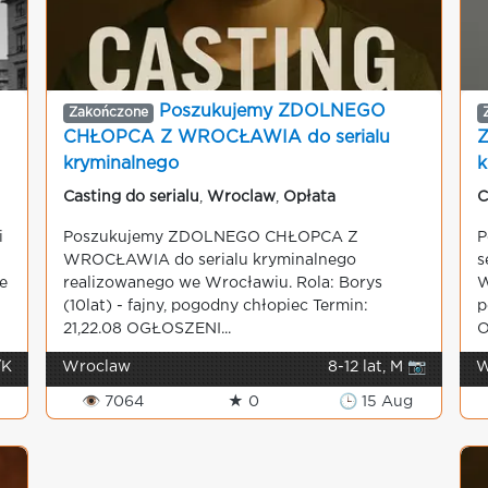
Poszukujemy ZDOLNEGO
Zakończone
CHŁOPCA Z WROCŁAWIA do serialu
kryminalnego
k
Casting do serialu
,
Wroclaw
,
Opłata
C
i
Poszukujemy ZDOLNEGO CHŁOPCA Z
P
WROCŁAWIA do serialu kryminalnego
s
e
realizowanego we Wrocławiu. Rola: Borys
W
(10lat) - fajny, pogodny chłopiec Termin:
p
21,22.08 OGŁOSZENI...
O
/K
Wroclaw
8-12 lat, M 📷
W
👁 7064
★ 0
🕒 15 Aug