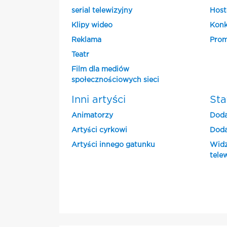
serial telewizyjny
Host
Klipy wideo
Konk
Reklama
Prom
Teatr
Film dla mediów
społecznościowych sieci
Inni artyści
Sta
Animatorzy
Doda
Artyści cyrkowi
Doda
Artyści innego gatunku
Widz
tele