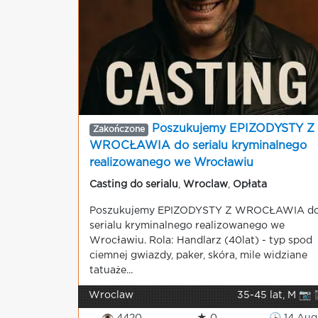
Poszukujemy EPIZODYSTY Z
Zakończone
WROCŁAWIA do serialu kryminalnego
realizowanego we Wrocławiu
Casting do serialu
,
Wroclaw
,
Opłata
Poszukujemy EPIZODYSTY Z WROCŁAWIA d
serialu kryminalnego realizowanego we
Wrocławiu. Rola: Handlarz (40lat) - typ spod
ciemnej gwiazdy, paker, skóra, mile widziane
tatuaże...
Wroclaw
35-45 lat, M 📷 