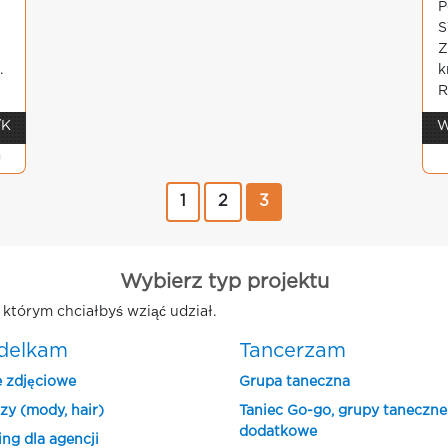
P
S
Z
.
k
R
/K
W
g
1
2
3
Wybierz typ projektu
którym chciałbyś wziąć udział.
delkam
Tancerzam
e zdjęciowe
Grupa taneczna
zy (mody, hair)
Taniec Go-go, grupy taneczne
dodatkowe
ing dla agencji