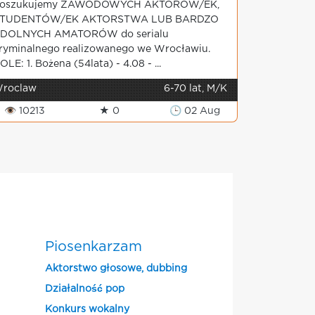
oszukujemy ZAWODOWYCH AKTORÓW/EK,
TUDENTÓW/EK AKTORSTWA LUB BARDZO
DOLNYCH AMATORÓW do serialu
ryminalnego realizowanego we Wrocławiu.
OLE: 1. Bożena (54lata) - 4.08 - ...
roclaw
6-70 lat, M/K
👁 10213
★ 0
🕒 02 Aug
Piosenkarzam
Aktorstwo głosowe, dubbing
Działalność pop
Konkurs wokalny