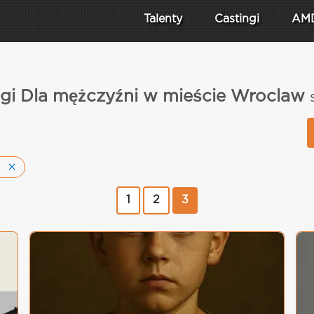
Talenty
Castingi
AM
ngi Dla mężczyźni w mieście Wroclaw
1
2
3