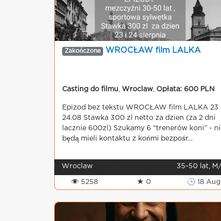
WROCŁAW film LALKA
Zakończone
Casting do filmu
,
Wroclaw
,
Opłata: 600 PLN
Epizod bez tekstu WROCŁAW film LALKA 23 
24.08 Stawka 300 zl netto za dzien (za 2 dni
lacznie 600zl) Szukamy 6 “trenerów koni” - ni
będą mieli kontaktu z końmi bezpośr...
Wroclaw
35-50 lat, M
👁 5258
★ 0
🕒 18 Aug