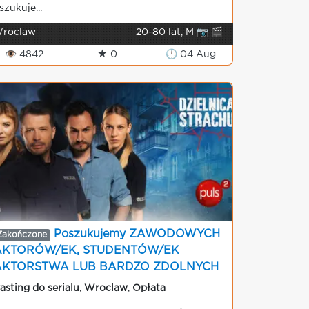
szukuje...
roclaw
20-80 lat, M 📷 🎬
👁 4842
★ 0
🕒 04 Aug
Poszukujemy ZAWODOWYCH
Zakończone
AKTORÓW/EK, STUDENTÓW/EK
AKTORSTWA LUB BARDZO ZDOLNYCH
MATORÓW do serialu kryminalnego
asting do serialu
,
Wroclaw
,
Opłata
ealizowanego we Wrocławiu