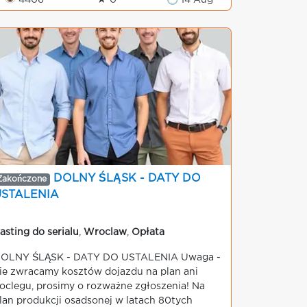
👁 4406
★ 0
🕒 14 Aug
DOLNY ŚLĄSK - DATY DO
Zakończone
USTALENIA
asting do serialu
,
Wroclaw
,
Opłata
OLNY ŚLĄSK - DATY DO USTALENIA Uwaga -
ie zwracamy kosztów dojazdu na plan ani
oclegu, prosimy o rozważne zgłoszenia! Na
lan produkcji osadsonej w latach 80tych