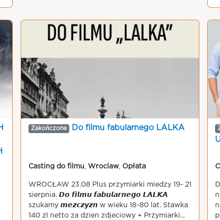
H
Do filmu fabularnego LALKA
Zakończone
H
Casting do filmu
,
Wroclaw
,
Opłata
C
WROCŁAW 23.08 Plus przymiarki miedzy 19- 21
D
sierpnia. 𝘿𝙤 𝙛𝙞𝙡𝙢𝙪 𝙛𝙖𝙗𝙪𝙡𝙖𝙧𝙣𝙚𝙜𝙤 𝙇𝘼𝙇𝙆𝘼
n
szukamy 𝙢𝙚𝙯𝙘𝙯𝙮𝙯𝙣 w wieku 18-80 lat. Stawka
n
140 zl netto za dzien zdjeciowy + Przymiarki...
p