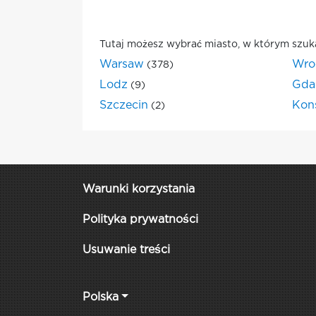
Tutaj możesz wybrać miasto, w którym szuk
Warsaw
Wro
(378)
Lodz
Gda
(9)
Szczecin
Kon
(2)
Warunki korzystania
Polityka prywatności
Usuwanie treści
Polska