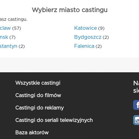
Wybierz miasto castingu
asz castingu.
claw
Katowice
(57)
(9)
nsk
Bydgoszcz
(7)
(2)
stantyn
Falenica
(2)
(2)
N
Wszystkie castingi
si
Castingi do filmów
Castingi do reklamy
Castingi do seriali telewizyjnych
Baza aktorów