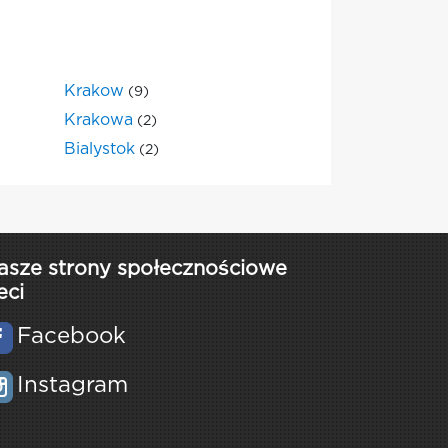
Krakow
(9)
Krakowa
(2)
Bialystok
(2)
asze strony społecznościowe
eci
Facebook
Instagram