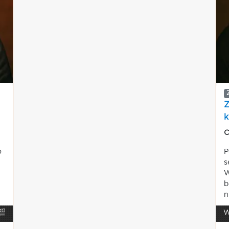
k
W
C
o
P
s
W
b
n
🎬
W