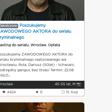
Poszukujemy
Zakończone
ZAWODOWEGO AKTORA do serialu
ryminalnego
asting do serialu
,
Wroclaw
,
Opłata
oszukujemy ZAWODOWEGO AKTORA do
erialu kryminalnego realizowanego we
rocławiu. Rola: Dariusz (50lat) - lichwiarz,
odrzędny gangus, bez litości Termin: 22.08
GŁO...
roclaw
45-55 lat, M 📷
👁 4424
★ 0
🕒 15 Aug