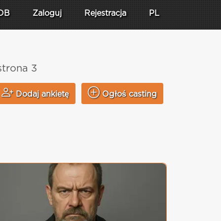
DB
Zaloguj
Rejestracja
PL
strona 3
Dodaj ankietę
Ogłoś casting