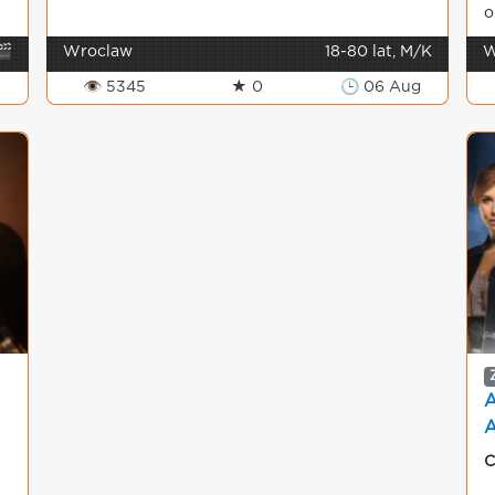
o
🎬
Wroclaw
18-80 lat, M/K
W
👁 5345
★ 0
🕒 06 Aug
A
C
r