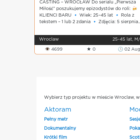
CASTING – WROCŁAW Do serialu „Pierwsza
Miłość” poszukujemy epizodystów do roli: 🍻
KLIENCI BARU 🔹 Wiek: 25–45 lat 🔹 Rola z
tekstem – 1 lub 2 zdania 🔹 Zdjęcia: 5 sierpnia..
Wroclaw
25-45 lat, M
👁 4699
★ 0
🕒 02 Au
Wybierz typ projektu w mieście Wroclaw, w 
Aktoram
Mo
Pełny metr
Sesj
Dokumentalny
Poka
Krótki film
Scot