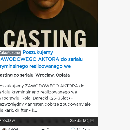
Poszukujemy
Zakończone
ZAWODOWEGO AKTORA do serialu
ryminalnego realizowanego we
rocławiu
asting do serialu
,
Wroclaw
,
Opłata
oszukujemy ZAWODOWEGO AKTORA do
erialu kryminalnego realizowanego we
rocławiu. Rola: Darecki (25-35lat) -
ezwzględny gangster, dobrze zbudowany ale
ie kark, drifter - k...
roclaw
25-35 lat, M