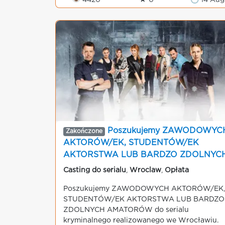
👁 4420
★ 0
🕒 14 Aug
Poszukujemy ZAWODOWYC
Zakończone
AKTORÓW/EK, STUDENTÓW/EK
AKTORSTWA LUB BARDZO ZDOLNYC
AMATORÓW do serialu kryminalnego
Casting do serialu
,
Wroclaw
,
Opłata
realizowanego we Wrocławiu
Poszukujemy ZAWODOWYCH AKTORÓW/EK,
STUDENTÓW/EK AKTORSTWA LUB BARDZO
ZDOLNYCH AMATORÓW do serialu
kryminalnego realizowanego we Wrocławiu.