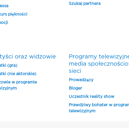
Szukaj partnera
essa
urs piękności
ocji
tyści oraz widzowie
Programy telewizyjn
media społeczności
tki (gra)
sieci
tki (nie aktorskie)
Prowadzący
owie w programie
wizyjnym
Bloger
Uczestnik reality show
Prawdziwy bohater w progra
telewizyjnym