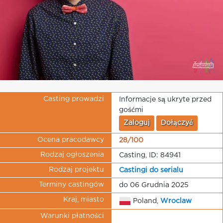
Casting prowadzi
Informacje są ukryte przed
gośćmi
Zaloguj
Dołączyć
Ocena pracodawcy
28/100
Rodzaj ogłoszenia
Casting, ID: 84941
Rodzaj projektu
Castingi do serialu
Terminy castingów
do 06 Grudnia 2025
Kraj, miasto
Poland,
Wroclaw
Warunki płatności