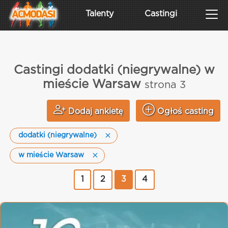
Talenty
Castingi
Castingi dodatki (niegrywalne) w
mieście Warsaw
strona 3
Dodaj ankietę
Ogłoś casting
dodatki (niegrywalne)
w mieście Warsaw
1
2
3
4