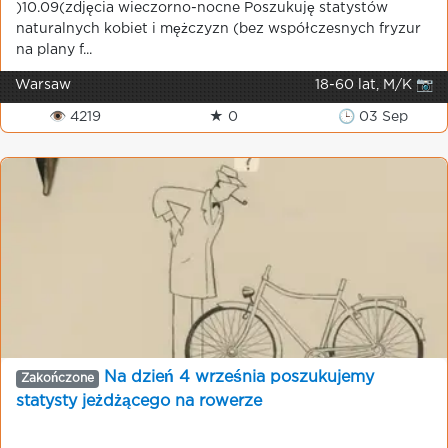
)10.09(zdjęcia wieczorno-nocne Poszukuję statystów
naturalnych kobiet i mężczyzn (bez współczesnych fryzur
na plany f...
Warsaw
18-60 lat, M/K 📷
👁 4219
★ 0
🕒 03 Sep
Na dzień 4 września poszukujemy
Zakończone
statysty jeżdżącego na rowerze