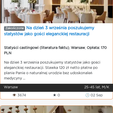
Na dzień 3 września poszukujemy
Zakończone
statystów jako gości eleganckiej restauracji
Statyści castingowi (literatura faktu)
,
Warsaw
,
Opłata: 170
PLN
Na dzień 3 września poszukujemy statystów jako gości
eleganckiej restauracji. Stawka 120 zł netto płatne po
planie Panie o naturalnej urodzie bez udoskonaleń
medycyny ...
Warsaw
25-45 lat, M/K
👁 3674
★ 0
🕒 02 Sep