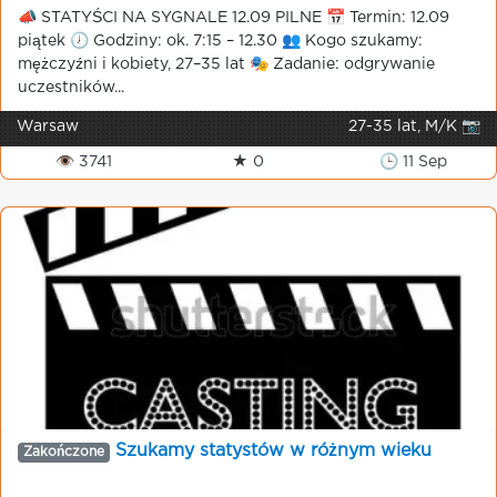
📣 STATYŚCI NA SYGNALE 12.09 PILNE 📅 Termin: 12.09
piątek 🕖 Godziny: ok. 7:15 – 12.30 👥 Kogo szukamy:
mężczyźni i kobiety, 27–35 lat 🎭 Zadanie: odgrywanie
uczestników...
Warsaw
27-35 lat, M/K 📷
👁 3741
★ 0
🕒 11 Sep
Szukamy statystów w różnym wieku
Zakończone