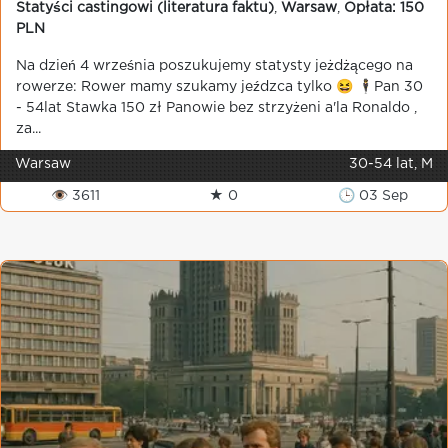
Statyści castingowi (literatura faktu)
,
Warsaw
,
Opłata: 150
PLN
Na dzień 4 września poszukujemy statysty jeżdżącego na
rowerze: Rower mamy szukamy jeźdzca tylko 😆 🕴️Pan 30
- 54lat Stawka 150 zł Panowie bez strzyżeni a'la Ronaldo ,
za...
Warsaw
30-54 lat, M
👁 3611
★ 0
🕒 03 Sep