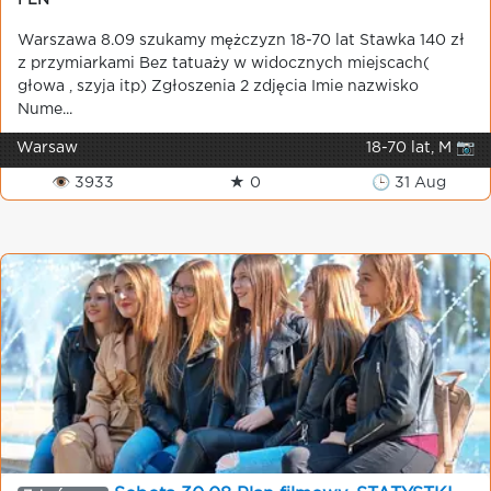
PLN
Warszawa 8.09 szukamy mężczyzn 18-70 lat Stawka 140 zł
z przymiarkami Bez tatuaży w widocznych miejscach(
głowa , szyja itp) Zgłoszenia 2 zdjęcia Imie nazwisko
Nume...
Warsaw
18-70 lat, M 📷
👁 3933
★ 0
🕒 31 Aug