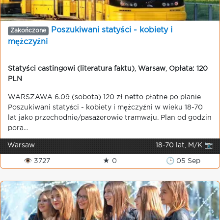
Poszukiwani statyści - kobiety i
Zakończone
mężczyźni
Statyści castingowi (literatura faktu)
,
Warsaw
,
Opłata: 120
PLN
WARSZAWA 6.09 (sobota) 120 zł netto płatne po planie
Poszukiwani statyści - kobiety i mężczyźni w wieku 18-70
lat jako przechodnie/pasażerowie tramwaju. Plan od godzin
pora...
Warsaw
18-70 lat, M/K 📷
👁 3727
★ 0
🕒 05 Sep