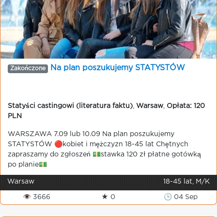
Na plan poszukujemy STATYSTÓW
Zakończone
Statyści castingowi (literatura faktu)
,
Warsaw
,
Opłata: 120
PLN
WARSZAWA 7.09 lub 10.09 Na plan poszukujemy
STATYSTÓW 🔴kobiet i mężczyzn 18-45 lat Chętnych
zapraszamy do zgłoszeń 💵stawka 120 zł płatne gotówką
po planie💵
Warsaw
18-45 lat, M/K
👁 3666
★ 0
🕒 04 Sep