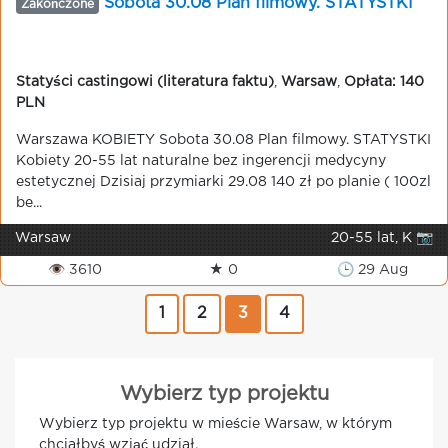
Sobota 30.08 Plan filmowy. STATYSTKI
Zakończone
Statyści castingowi (literatura faktu)
,
Warsaw
,
Opłata: 140
PLN
Warszawa KOBIETY Sobota 30.08 Plan filmowy. STATYSTKI
Kobiety 20-55 lat naturalne bez ingerencji medycyny
estetycznej Dzisiaj przymiarki 29.08 140 zł po planie ( 100zl
be...
Warsaw
20-55 lat, K 📷
👁 3610
★ 0
🕒 29 Aug
1
2
3
4
Wybierz typ projektu
Wybierz typ projektu w mieście Warsaw, w którym
chciałbyś wziąć udział.