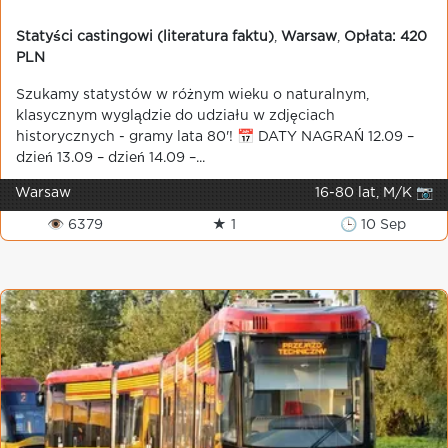
Statyści castingowi (literatura faktu)
,
Warsaw
,
Opłata: 420
PLN
Szukamy statystów w różnym wieku o naturalnym,
klasycznym wyglądzie do udziału w zdjęciach
historycznych - gramy lata 80'! 📅 DATY NAGRAŃ 12.09 –
dzień 13.09 – dzień 14.09 –...
Warsaw
16-80 lat, M/K 📷
👁 6379
★ 1
🕒 10 Sep