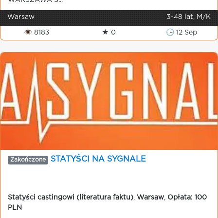
WARSZAWA S...
Warsaw
3-48 lat, M/K
👁 8183
★ 0
🕒 12 Sep
STATYŚCI NA SYGNALE
Zakończone
Statyści castingowi (literatura faktu)
,
Warsaw
,
Opłata: 100
PLN