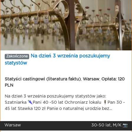
Na dzień 3 września poszukujemy
Zakończone
statystów
Statyści castingowi (literatura faktu)
,
Warsaw
,
Opłata: 120
PLN
Na dzień 3 września poszukujemy statystów jako:
Szatniarka 🌂Pani 40 -50 lat Ochroniarz lokalu 🕴️Pan 30 -
45 lat Stawka 120 zł Panie o naturalnej urodzie bez...
Warsaw
30-50 lat, M/K 📷