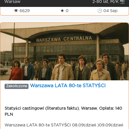
Warsaw
2-80 lat, M/K 📷
👁 6629
★ 0
🕒 04 Sep
Warszawa LATA 80-te STATYŚCI
Zakończone
Statyści castingowi (literatura faktu)
,
Warsaw
,
Opłata: 140
PLN
Warszawa LATA 80-te STATYŚCI 08.09(dzień )09.09(dzień