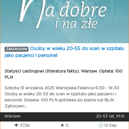
Osoby w wieku 20-55 do scen w szpitalu
Zakończone
jako pacjenci i personel
Statyści castingowi (literatura faktu)
,
Warsaw
,
Opłata: 100
PLN
Sobota 13 września 2025 Warszawa Falenica 6:30 - 16:30
Osoby w wieku 20-55 do scen w szpitalu jako pacjenci i
personel. Stawka: 100 PLN gotówka po planie lub BLIK.
Zgłoszeni...
Warsaw
20-55 lat, M/K
👁 3726
★ 0
🕒 12 Sep