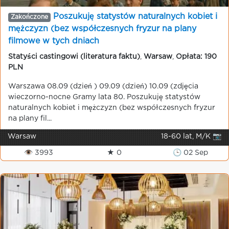
Poszukuję statystów naturalnych kobiet i
Zakończone
mężczyzn (bez współczesnych fryzur na plany
filmowe w tych dniach
Statyści castingowi (literatura faktu)
,
Warsaw
,
Opłata: 190
PLN
Warszawa 08.09 (dzień ) 09.09 (dzień) 10.09 (zdjęcia
wieczorno-nocne Gramy lata 80. Poszukuję statystów
naturalnych kobiet i mężczyzn (bez współczesnych fryzur
na plany fil...
Warsaw
18-60 lat, M/K 📷
👁 3993
★ 0
🕒 02 Sep