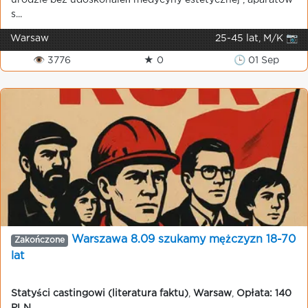
urodzie bez udoskonaleń medycyny estetycznej , aparatów
s...
Warsaw
25-45 lat, M/K 📷
👁 3776
★ 0
🕒 01 Sep
Warszawa 8.09 szukamy mężczyzn 18-70
Zakończone
lat
Statyści castingowi (literatura faktu)
,
Warsaw
,
Opłata: 140