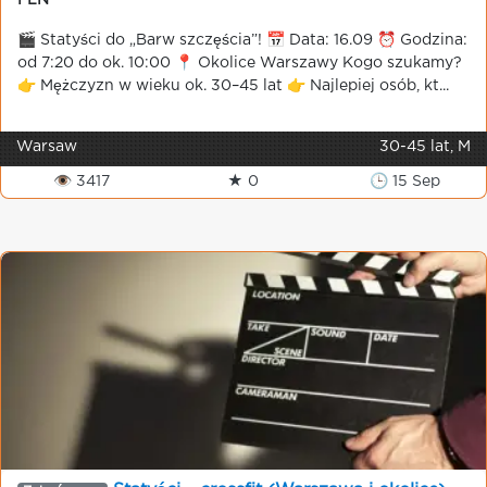
PLN
🎬 Statyści do „Barw szczęścia”! 📅 Data: 16.09 ⏰ Godzina:
od 7:20 do ok. 10:00 📍 Okolice Warszawy Kogo szukamy?
👉 Mężczyzn w wieku ok. 30–45 lat 👉 Najlepiej osób, kt...
Warsaw
30-45 lat, M
👁 3417
★ 0
🕒 15 Sep