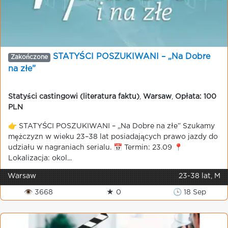
STATYŚCI POSZUKIWANI – „Na Dobre
Zakończone
na złe”
Statyści castingowi (literatura faktu)
,
Warsaw
,
Opłata: 100
PLN
👉 STATYŚCI POSZUKIWANI – „Na Dobre na złe” Szukamy
mężczyzn w wieku 23–38 lat posiadających prawo jazdy do
udziału w nagraniach serialu. 📅 Termin: 23.09 📍
Lokalizacja: okol...
Warsaw
23-38 lat, M
👁 3668
★ 0
🕒 18 Sep