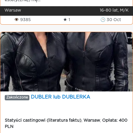
estetycznej) mę...
Warsaw
16-80 lat, M/K
👁 9385
★ 1
🕒 30 Oct
DUBLER lub DUBLERKA
Zakończone
Statyści castingowi (literatura faktu)
,
Warsaw
,
Opłata: 400
PLN