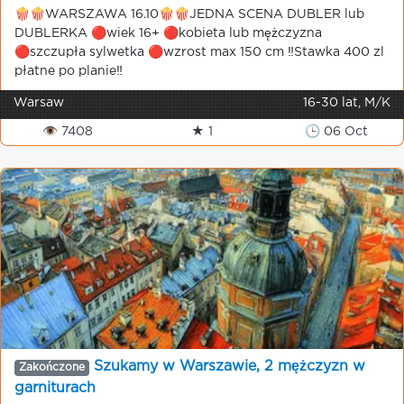
🍿🍿WARSZAWA 16.10🍿🍿JEDNA SCENA DUBLER lub
DUBLERKA 🔴wiek 16+ 🔴kobieta lub mężczyzna
🔴szczupła sylwetka 🔴wzrost max 150 cm ‼️Stawka 400 zl
płatne po planie‼️
Warsaw
16-30 lat, M/K
👁 7408
★ 1
🕒 06 Oct
Szukamy w Warszawie, 2 mężczyzn w
Zakończone
garniturach