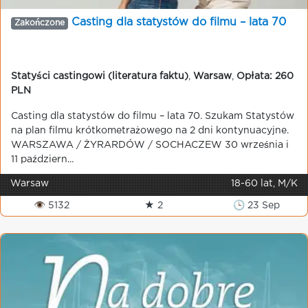
Casting dla statystów do filmu – lata 70
Zakończone
Statyści castingowi (literatura faktu)
,
Warsaw
,
Opłata: 260
PLN
Casting dla statystów do filmu – lata 70. Szukam Statystów
na plan filmu krótkometrażowego na 2 dni kontynuacyjne.
WARSZAWA / ŻYRARDÓW / SOCHACZEW 30 września i
11 październ...
Warsaw
18-60 lat, M/K
👁 5132
★ 2
🕒 23 Sep