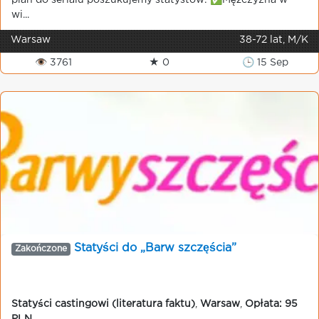
plan do serialu poszukujemy statystów: ✅Mężczyzna w
wi...
Warsaw
38-72 lat, M/K
👁 3761
★ 0
🕒 15 Sep
Statyści do „Barw szczęścia”
Zakończone
Statyści castingowi (literatura faktu)
,
Warsaw
,
Opłata: 95