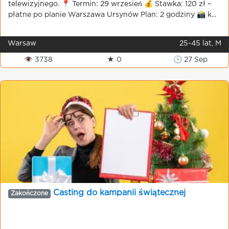
telewizyjnego. 📍 Termin: 29 wrzesień 💰 Stawka: 120 zł –
płatne po planie Warszawa Ursynów Plan: 2 godziny 📸 k...
Warsaw
25-45 lat, M
👁 3738
★ 0
🕒 27 Sep
Casting do kampanii świątecznej
Zakończone