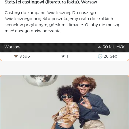
Statyści castingowi (literatura faktu)
,
Warsaw
Casting do kampanii świątecznej. Do naszego
świątecznego projektu poszukujemy osób do krótkich
scenek w przytulnym, górskim klimacie. Osoby nie muszą
mieć dużego doświadczenia, ...
Warsaw
4-50 lat, M/K
👁 9396
★ 1
🕒 26 Sep