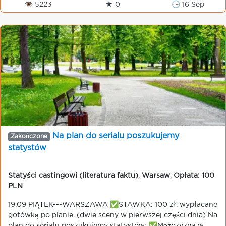
👁 5223
★ 0
🕒 16 Sep
Na plan do serialu poszukujemy
Zakończone
statystów
Statyści castingowi (literatura faktu)
,
Warsaw
,
Opłata: 100
PLN
19.09 PIĄTEK---WARSZAWA ✅STAWKA: 100 zł. wypłacane
gotówką po planie. (dwie sceny w pierwszej części dnia) Na