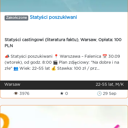
Statyści poszukiwani
Zakończone
Statyści castingowi (literatura faktu)
,
Warsaw
,
Opłata: 100
PLN
📣 Statyści poszukiwani 📍 Warszawa – Falenica 📅 30.09
(wtorek), od godz. 8:00 🎬 Plan zdjęciowy: "Na dobre i na
złe" 👥 Wiek: 22–55 lat 💰 Stawka: 100 zł / prz...
Warsaw
22-55 lat, M/K
👁 3976
★ 0
🕒 29 Sep