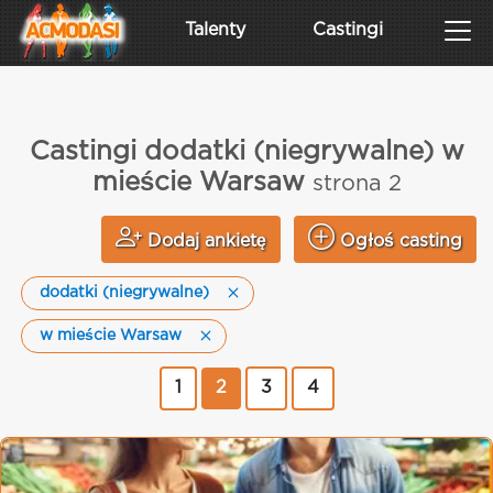
Talenty
Castingi
Castingi dodatki (niegrywalne) w
mieście Warsaw
strona 2
Dodaj ankietę
Ogłoś casting
dodatki (niegrywalne)
w mieście Warsaw
1
2
3
4