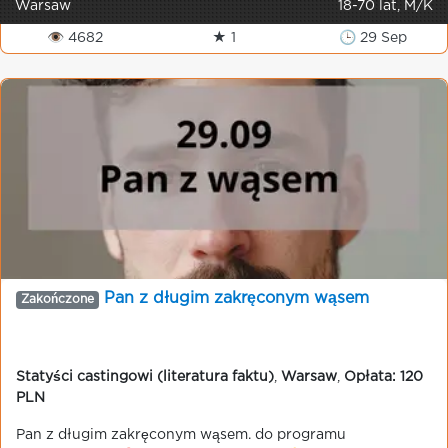
Warsaw
18-70 lat, M/K
👁 4682
★ 1
🕒 29 Sep
Pan z długim zakręconym wąsem
Zakończone
Statyści castingowi (literatura faktu)
,
Warsaw
,
Opłata: 120
PLN
Pan z długim zakręconym wąsem. do programu