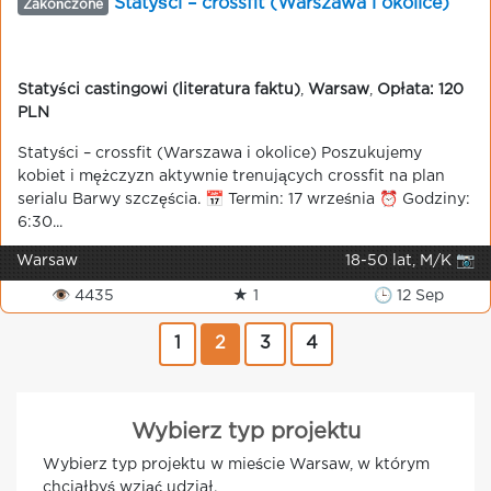
Statyści – crossfit (Warszawa i okolice)
Zakończone
Statyści castingowi (literatura faktu)
,
Warsaw
,
Opłata: 120
PLN
Statyści – crossfit (Warszawa i okolice) Poszukujemy
kobiet i mężczyzn aktywnie trenujących crossfit na plan
serialu Barwy szczęścia. 📅 Termin: 17 września ⏰ Godziny:
6:30...
Warsaw
18-50 lat, M/K 📷
👁 4435
★ 1
🕒 12 Sep
1
2
3
4
Wybierz typ projektu
Wybierz typ projektu w mieście Warsaw, w którym
chciałbyś wziąć udział.