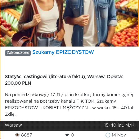
Szukamy EPIZODYSTOW
Zakończone
Statyści castingowi (literatura faktu)
,
Warsaw
,
Opłata:
200.00 PLN
Na poniedziałkowy / 17. 11 / plan krótkiej formy komercyjnej
realizowanej na potrzeby kanału TIK TOK, Szukamy
EPIZODYSTOW - KOBIET I MĘŻCZYZN - w wieku: 15 - 40 lat
Zdję...
Warsaw
15-40 lat, M/K
👁 8687
★ 0
🕒 14 Nov