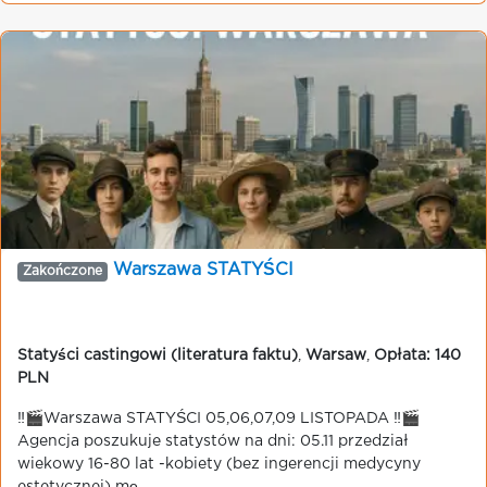
Warszawa STATYŚCI
Zakończone
Statyści castingowi (literatura faktu)
,
Warsaw
,
Opłata: 140
PLN
‼️🎬Warszawa STATYŚCI 05,06,07,09 LISTOPADA ‼️🎬
Agencja poszukuje statystów na dni: 05.11 przedział
wiekowy 16-80 lat -kobiety (bez ingerencji medycyny