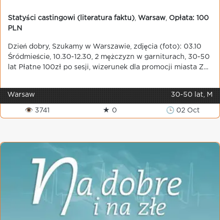
Statyści castingowi (literatura faktu)
,
Warsaw
,
Opłata: 100
PLN
Dzień dobry, Szukamy w Warszawie, zdjęcia (foto): 03.10
Śródmieście, 10.30-12.30, 2 mężczyzn w garniturach, 30-50
lat Płatne 100zł po sesji, wizerunek dla promocji miasta Z...
Warsaw
30-50 lat, M
👁 3741
★ 0
🕒 02 Oct