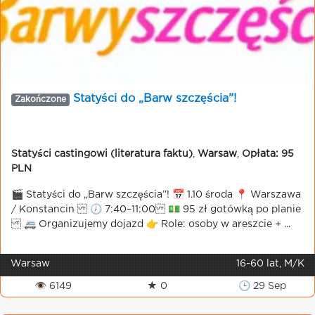
Statyści do „Barw szczęścia”!
Zakończone
Statyści castingowi (literatura faktu)
,
Warsaw
,
Opłata: 95
PLN
🎬 Statyści do „Barw szczęścia”! 📅 1.10 środa 📍 Warszawa
/ Konstancin 🕖 7:40–11:00 💵 95 zł gotówką po planie
🚐 Organizujemy dojazd 👉 Role: osoby w areszcie + ...
Warsaw
16-60 lat, M/K
👁 6149
★ 0
🕒 29 Sep