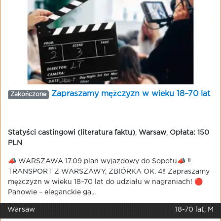
Zapraszamy mężczyzn w wieku 18–70 lat
Zakończone
Statyści castingowi (literatura faktu)
,
Warsaw
,
Opłata: 150
PLN
📣 WARSZAWA 17.09 plan wyjazdowy do Sopotu📣 ‼️
TRANSPORT Z WARSZAWY, ZBIÓRKA OK. 4‼️ Zapraszamy
mężczyzn w wieku 18–70 lat do udziału w nagraniach! 🔴
Panowie – eleganckie ga...
Warsaw
18-70 lat, M