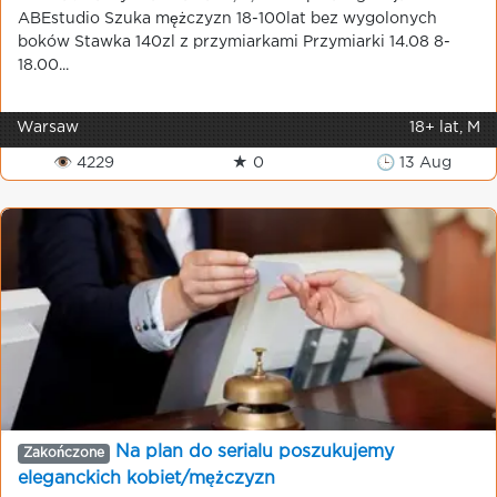
ABEstudio Szuka mężczyzn 18-100lat bez wygolonych
boków Stawka 140zl z przymiarkami Przymiarki 14.08 8-
18.00...
Warsaw
18+ lat, M
👁 4229
★ 0
🕒 13 Aug
Na plan do serialu poszukujemy
Zakończone
еleganckich kobiet/mężczyzn