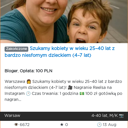
Szukamy kobiety w wieku 25–40 lat z
Zakończone
bardzo niesfornym dzieckiem (4–7 lat)
Bloger
,
Opłata: 100 PLN
Warszawa 👩 Szukamy kobiety w wieku 25–40 lat z bardzo
niesfornym dzieckiem (4–7 lat)! 🎥 Nagranie Reelsa na
Instagram 🕐 Czas trwania: 1 godzina 💵 100 zł gotówką po
nagran...
Warsaw
4-40 lat, M/K 📷
👁 6672
★ 0
🕒 13 Aug