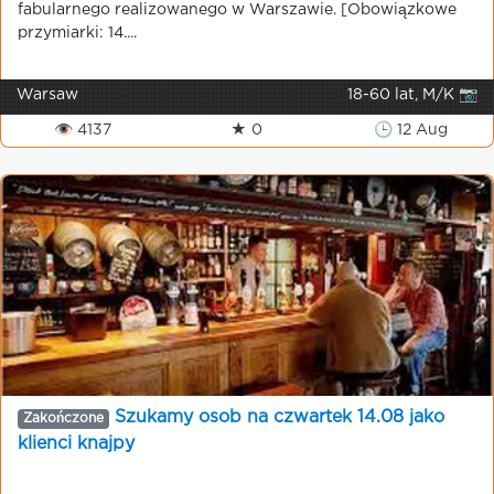
fabularnego realizowanego w Warszawie. [Obowiązkowe
przymiarki: 14....
Warsaw
18-60 lat, M/K 📷
👁 4137
★ 0
🕒 12 Aug
Szukamy osob na czwartek 14.08 jako
Zakończone
klienci knajpy