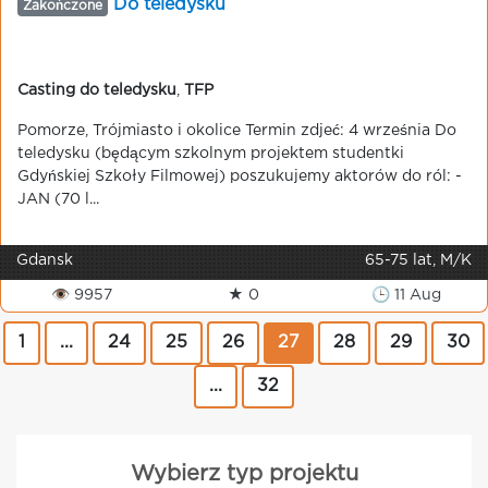
Do teledysku
Zakończone
Casting do teledysku
,
TFP
Pomorze, Trójmiasto i okolice Termin zdjeć: 4 września Do
teledysku (będącym szkolnym projektem studentki
Gdyńskiej Szkoły Filmowej) poszukujemy aktorów do ról: -
JAN (70 l...
Gdansk
65-75 lat, M/K
👁 9957
★ 0
🕒 11 Aug
1
...
24
25
26
27
28
29
30
...
32
Wybierz typ projektu