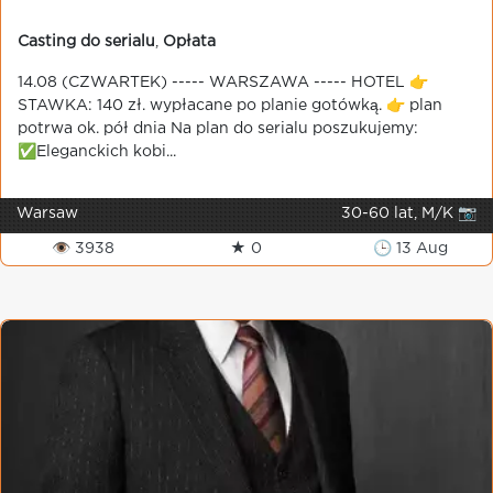
Casting do serialu
,
Opłata
14.08 (CZWARTEK) ----- WARSZAWA ----- HOTEL 👉
STAWKA: 140 zł. wypłacane po planie gotówką. 👉 plan
potrwa ok. pół dnia Na plan do serialu poszukujemy:
✅Eleganckich kobi...
Warsaw
30-60 lat, M/K 📷
👁 3938
★ 0
🕒 13 Aug