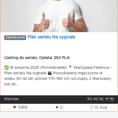
Plan serialu Na sygnale
Zakończone
Casting do serialu
,
Opłata: 250 PLN
✅ 18 sierpnia 2025 (Poniedziałek) 📍 Warszawa Falenica –
Plan serialu Na sygnale 🎬 Poszukiwany mężczyzna w
wieku 35–42 lat, wzrost 170–180 cm, szczupły, z Warszawy
lub ok...
Warsaw
35-42 lat, M 📷
👁 3968
★ 0
🕒 12 Aug