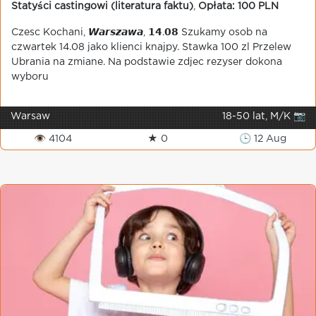
Statyści castingowi (literatura faktu)
,
Opłata: 100 PLN
Czesc Kochani, 𝙒𝙖𝙧𝙨𝙯𝙖𝙬𝙖, 𝟭𝟰.𝟬𝟴 Szukamy osob na
czwartek 14.08 jako klienci knajpy. Stawka 100 zl Przelew
Ubrania na zmiane. Na podstawie zdjec rezyser dokona
wyboru
Warsaw
18-50 lat, M/K 📷
👁 4104
★ 0
🕒 12 Aug