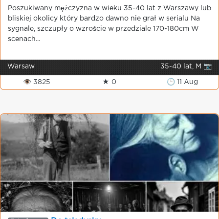
Poszukiwany mężczyzna w wieku 35-40 lat z Warszawy lub
bliskiej okolicy który bardzo dawno nie grał w serialu Na
sygnale, szczupły o wzroście w przedziale 170-180cm W
scenach...
Warsaw
35-40 lat, M 📷
👁 3825
★ 0
🕒 11 Aug