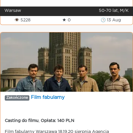
Warsaw
50-70 lat, M/K
👁 5228
★ 0
🕒 13 Aug
Film fabularny
Zakończone
Casting do filmu
,
Opłata: 140 PLN
Film fabularny Warszawa 18,19,20 sierpnia Agencja