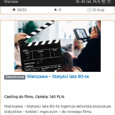
Warsaw
16-45 lat, M/K 📷 🎬
👁 5630
★ 0
🕒 12 Aug
Warszawa – Statyści lata 80-te
Zakończone
Casting do filmu
,
Opłata: 140 PLN
Warszawa – Statyści lata 80-te Agencja aktorska poszukuje
statystów – kobiet i mężczyzn – do nowego filmu