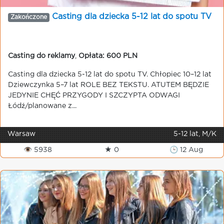
Casting dla dziecka 5-12 lat do spotu TV
Zakończone
Casting do reklamy
,
Opłata: 600 PLN
Casting dla dziecka 5-12 lat do spotu TV. Chłopiec 10–12 lat
Dziewczynka 5–7 lat ROLE BEZ TEKSTU. ATUTEM BĘDZIE
JEDYNIE CHĘĆ PRZYGODY I SZCZYPTA ODWAGI
Łódź/planowane z...
Warsaw
5-12 lat, M/K
👁 5938
★ 0
🕒 12 Aug