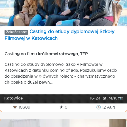
Casting do etiudy dyplomowej Szkoły
Zakończone
Filmowej w Katowicach
Casting do filmu krótkometrażowego
,
TFP
Casting do etiudy dyplomowej Szkoły Filmowej w
Katowicach z gatunku coming of age. Poszukujemy osób
do obsadzenia w głównych rolach: – charyzmatycznego
chłopaka o dużej pewn...
Katowice
16-24 lat, M/K 📷
👁 10389
★ 0
🕒 12 Aug