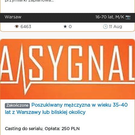
przymiarki zaplanowa...
Warsaw
16-70 lat, M/K 📷
👁 6463
★ 0
🕒 11 Aug
Poszukiwany mężczyzna w wieku 35-40
Zakończone
lat z Warszawy lub bliskiej okolicy
Casting do serialu
,
Opłata: 250 PLN