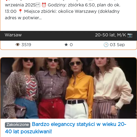
września 2025 ⏰ Godziny: zbiórka 6:50, plan do ok.
13:00 📍 Miejsce zbiórki: okolice Warszawy (dokładny
adres w potwier...
Warsaw
20-50 lat, M/K 📷
👁 3519
★ 0
🕒 03 Sep
Bardzo eleganccy statyści w wieku 20-
Zakończone
40 lat poszukiwani!