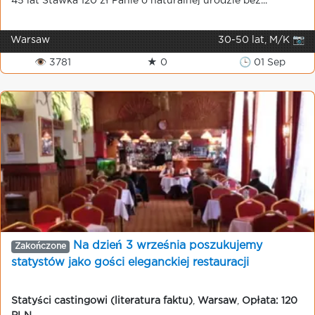
45 lat Stawka 120 zł Panie o naturalnej urodzie bez...
Warsaw
30-50 lat, M/K 📷
👁 3781
★ 0
🕒 01 Sep
Na dzień 3 września poszukujemy
Zakończone
statystów jako gości eleganckiej restauracji
Statyści castingowi (literatura faktu)
,
Warsaw
,
Opłata: 120