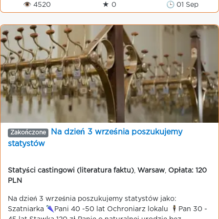
👁 4520
★ 0
🕒 01 Sep
Na dzień 3 września poszukujemy
Zakończone
statystów
Statyści castingowi (literatura faktu)
,
Warsaw
,
Opłata: 120
PLN
Na dzień 3 września poszukujemy statystów jako:
Szatniarka 🌂Pani 40 -50 lat Ochroniarz lokalu 🕴️Pan 30 -