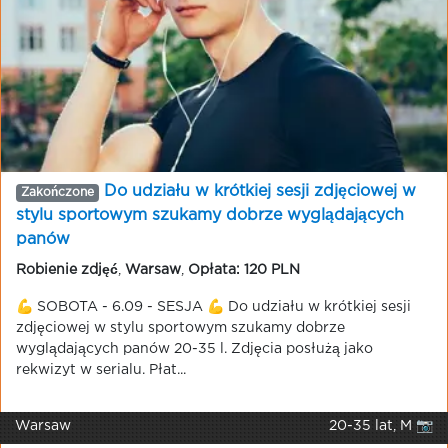
Do udziału w krótkiej sesji zdjęciowej w
Zakończone
stylu sportowym szukamy dobrze wyglądających
panów
Robienie zdjęć
,
Warsaw
,
Opłata: 120 PLN
💪 SOBOTA - 6.09 - SESJA 💪 Do udziału w krótkiej sesji
zdjęciowej w stylu sportowym szukamy dobrze
wyglądających panów 20-35 l. Zdjęcia posłużą jako
rekwizyt w serialu. Płat...
Warsaw
20-35 lat, M 📷