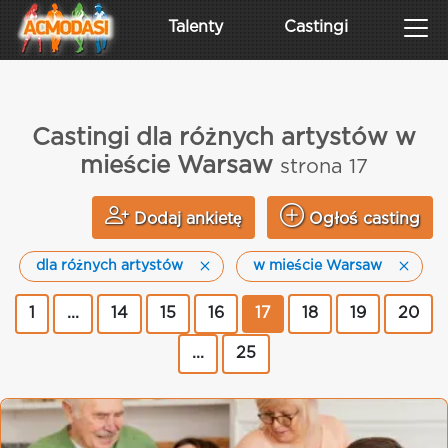
Talenty
Castingi
Castingi dla różnych artystów w
mieście Warsaw
strona 17
Dodaj ankietę
Ogłoś casting
dla różnych artystów
w mieście Warsaw
1
...
14
15
16
17
18
19
20
...
25