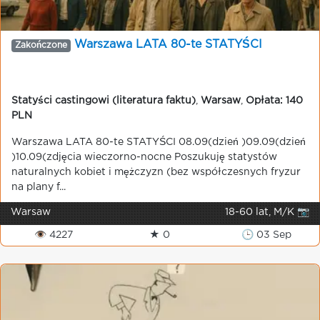
Warszawa LATA 80-te STATYŚCI
Zakończone
Statyści castingowi (literatura faktu)
,
Warsaw
,
Opłata: 140
PLN
Warszawa LATA 80-te STATYŚCI 08.09(dzień )09.09(dzień
)10.09(zdjęcia wieczorno-nocne Poszukuję statystów
naturalnych kobiet i mężczyzn (bez współczesnych fryzur
na plany f...
Warsaw
18-60 lat, M/K 📷
👁 4227
★ 0
🕒 03 Sep