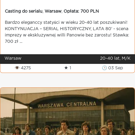
Casting do serialu
,
Warsaw
,
Opłata: 700 PLN
Bardzo eleganccy statyści w wieku 20-40 lat poszukiwani!
KONTYNUACJA – SERIAL HISTORYCZNY, LATA 80’ - scena
imprezy w ekskluzywnej willi Panowie bez zarostu! Stawka:
700 zł ...
Warsaw
20-40 lat, M/K
👁 4275
★ 1
🕒 03 Sep