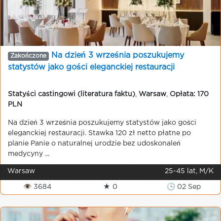
Na dzień 3 września poszukujemy
Zakończone
statystów jako gości eleganckiej restauracji
Statyści castingowi (literatura faktu)
,
Warsaw
,
Opłata: 170
PLN
Na dzień 3 września poszukujemy statystów jako gości
eleganckiej restauracji. Stawka 120 zł netto płatne po
planie Panie o naturalnej urodzie bez udoskonaleń
medycyny ...
Warsaw
25-45 lat, M/K
👁 3684
★ 0
🕒 02 Sep