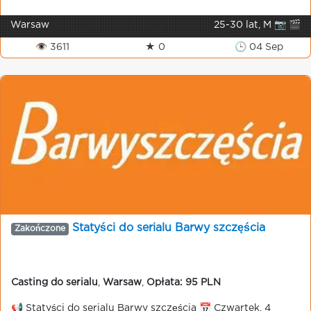
Warsaw
25-30 lat, M 📷 🎬
👁 3611
★ 0
🕒 04 Sep
Statyści do serialu Barwy szczęścia
Zakończone
Casting do serialu
,
Warsaw
,
Opłata: 95 PLN
📢 Statyści do serialu Barwy szczęścia 📅 Czwartek, 4