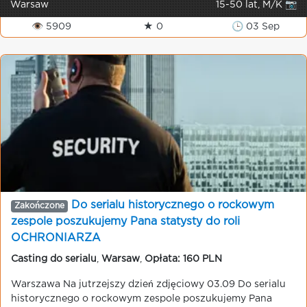
Warsaw
15-50 lat, M/K 📷
👁 5909
★ 0
🕒 03 Sep
Do serialu historycznego o rockowym
Zakończone
zespole poszukujemy Pana statysty do roli
OCHRONIARZA
Casting do serialu
,
Warsaw
,
Opłata: 160 PLN
Warszawa Na jutrzejszy dzień zdjęciowy 03.09 Do serialu
historycznego o rockowym zespole poszukujemy Pana