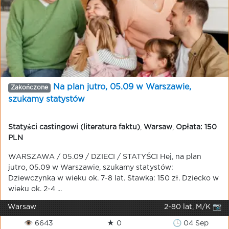
Na plan jutro, 05.09 w Warszawie,
Zakończone
szukamy statystów
Statyści castingowi (literatura faktu)
,
Warsaw
,
Opłata: 150
PLN
WARSZAWA / 05.09 / DZIECI / STATYŚCI Hej, na plan
jutro, 05.09 w Warszawie, szukamy statystów:
Dziewczynka w wieku ok. 7-8 lat. Stawka: 150 zł. Dziecko w
wieku ok. 2-4 ...
Warsaw
2-80 lat, M/K 📷
👁 6643
★ 0
🕒 04 Sep