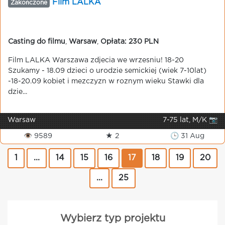
Film LALKA
Zakończone
Casting do filmu
,
Warsaw
,
Opłata: 230 PLN
Film LALKA Warszawa zdjecia we wrzesniu! 18-20
Szukamy - 18.09 dzieci o urodzie semickiej (wiek 7-10lat)
-18-20.09 kobiet i mezczyzn w roznym wieku Stawki dla
dzie...
Warsaw
7-75 lat, M/K 📷
👁 9589
★ 2
🕒 31 Aug
1
...
14
15
16
17
18
19
20
...
25
Wybierz typ projektu