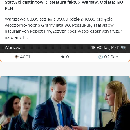
Statyści castingowi (literatura faktu)
,
Warsaw
,
Opłata: 190
PLN
Warszawa 08.09 (dzień ) 09.09 (dzień) 10.09 (zdjęcia
wieczorno-nocne Gramy lata 80. Poszukuję statystów
naturalnych kobiet i mężczyzn (bez współczesnych fryzur
na plany fil...
Warsaw
18-60 lat, M/K 📷
👁 4001
★ 0
🕒 02 Sep