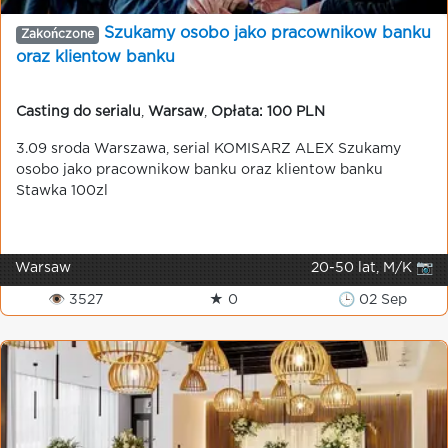
Szukamy osobo jako pracownikow banku
Zakończone
oraz klientow banku
Casting do serialu
,
Warsaw
,
Opłata: 100 PLN
3.09 sroda Warszawa, serial KOMISARZ ALEX Szukamy
osobo jako pracownikow banku oraz klientow banku
Stawka 100zl
Warsaw
20-50 lat, M/K 📷
👁 3527
★ 0
🕒 02 Sep