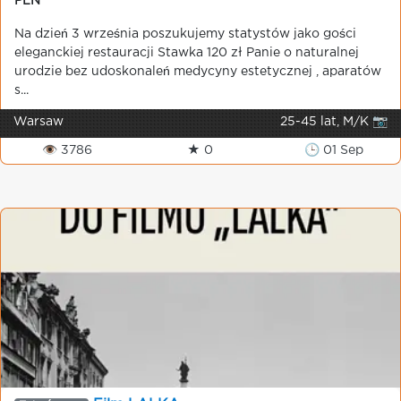
PLN
Na dzień 3 września poszukujemy statystów jako gości
eleganckiej restauracji Stawka 120 zł Panie o naturalnej
urodzie bez udoskonaleń medycyny estetycznej , aparatów
s...
Warsaw
25-45 lat, M/K 📷
👁 3786
★ 0
🕒 01 Sep