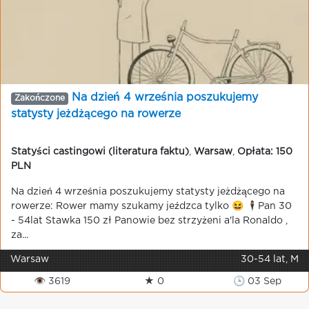
Na dzień 4 września poszukujemy
Zakończone
statysty jeżdżącego na rowerze
Statyści castingowi (literatura faktu)
,
Warsaw
,
Opłata: 150
PLN
Na dzień 4 września poszukujemy statysty jeżdżącego na
rowerze: Rower mamy szukamy jeźdzca tylko 😆 🕴️Pan 30
- 54lat Stawka 150 zł Panowie bez strzyżeni a'la Ronaldo ,
za...
Warsaw
30-54 lat, M
👁 3619
★ 0
🕒 03 Sep