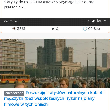
statysty do roli OCHRONIARZA Wymagania: • dobra
prezencja •...
Warsaw
25-45 lat, M
👁 3361
★ 0
🕒 02 Sep
Poszukuję statystów naturalnych kobiet i
Zakończone
mężczyzn (bez współczesnych fryzur na plany
filmowe w tych dniach