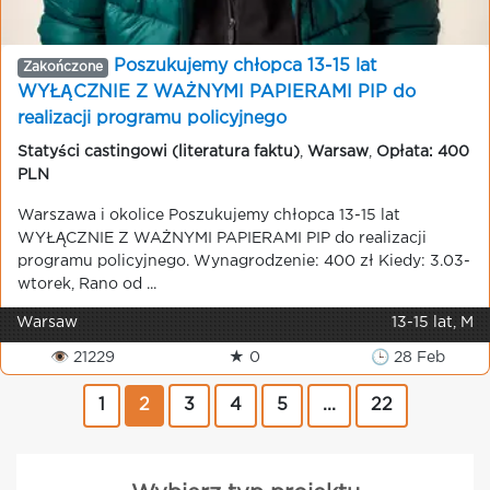
Poszukujemy chłopca 13-15 lat
Zakończone
WYŁĄCZNIE Z WAŻNYMI PAPIERAMI PIP do
realizacji programu policyjnego
Statyści castingowi (literatura faktu)
,
Warsaw
,
Opłata: 400
PLN
Warszawa i okolice Poszukujemy chłopca 13-15 lat
WYŁĄCZNIE Z WAŻNYMI PAPIERAMI PIP do realizacji
programu policyjnego. Wynagrodzenie: 400 zł Kiedy: 3.03-
wtorek, Rano od ...
Warsaw
13-15 lat, M
👁 21229
★ 0
🕒 28 Feb
1
2
3
4
5
...
22