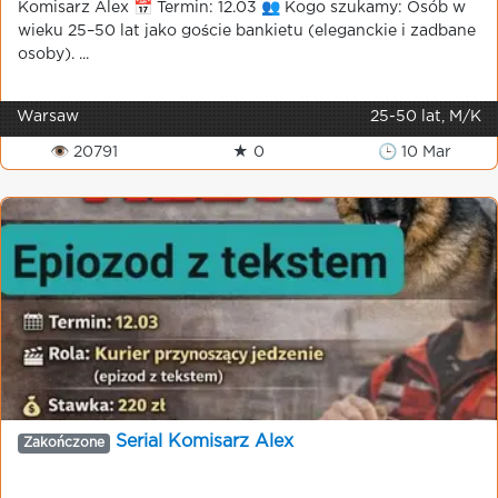
Komisarz Alex 📅 Termin: 12.03 👥 Kogo szukamy: Osób w
wieku 25–50 lat jako goście bankietu (eleganckie i zadbane
osoby). ...
Warsaw
25-50 lat, M/K
👁 20791
★ 0
🕒 10 Mar
Serial Komisarz Alex
Zakończone