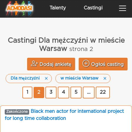
Talenty
Castingi
Castingi Dla mężczyźni w mieście
Warsaw
strona 2
Dodaj ankietę
Ogłoś casting
Dla mężczyźni
w mieście Warsaw
1
2
3
4
5
...
22
Black men actor for international project
Zakończone
for long time collaboration