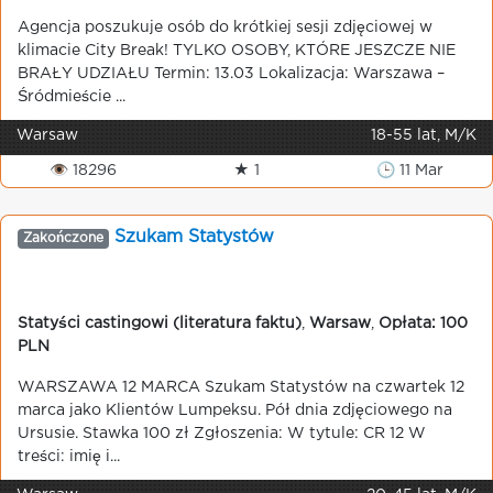
Agencja poszukuje osób do krótkiej sesji zdjęciowej w
klimacie City Break! TYLKO OSOBY, KTÓRE JESZCZE NIE
BRAŁY UDZIAŁU Termin: 13.03 Lokalizacja: Warszawa –
Śródmieście ...
Warsaw
18-55 lat, M/K
👁 18296
★ 1
🕒 11 Mar
Szukam Statystów
Zakończone
Statyści castingowi (literatura faktu)
,
Warsaw
,
Opłata: 100
PLN
WARSZAWA 12 MARCA Szukam Statystów na czwartek 12
marca jako Klientów Lumpeksu. Pół dnia zdjęciowego na
Ursusie. Stawka 100 zł Zgłoszenia: W tytule: CR 12 W
treści: imię i...