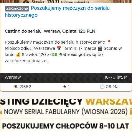
Poszukujemy mężczyzn do serialu
Zakończone
historycznego
Casting do serialu
,
Warsaw
,
Opłata: 120 PLN
Poszukujemy mężczyzn do serialu historycznego 📍
Miejsce zdjęć: Warszawa 📅 Termin: 17 marca 🎬 Scena: w
kinie 💰 Stawka: 120 zł 💵 Płatność: gotówką po
zakończeniu dnia zd...
Warsaw
18-70 lat, M
👁 21552
★ 1
🕒 09 Mar