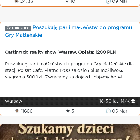
👁 24733
★ 10
🕒 09 Mar
Poszukuję par i małżeństw do programu
Zakończone
Gry Małżeńskie
Casting do reality show
,
Warsaw
,
Opłata: 1200 PLN
Poszukuję par i małżeństw do programu Gry Małżeńskie dla
stacji Polsat Cafe. Płatne 1200 za dzień plus możliwość
wygrania 3000zł! Zwracamy za dojazd i dajemy hotel.
Warsaw
18-50 lat, M/K 🕿
👁 11666
★ 3
🕒 05 Mar