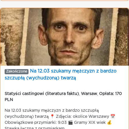
Na 12.03 szukamy mężczyzn z bardzo
Zakończone
szczupłą (wychudzoną) twarzą
Statyści castingowi (literatura faktu)
,
Warsaw
,
Opłata: 170
PLN
Na 12.03 szukamy mężczyzn z bardzo szczupłą
(wychudzoną) twarzą 📍 Zdjęcia: okolice Warszawy 📅
Obowiązkowe przymiarki: 9.03 🎬 Gramy XIX wiek 💰
Stawka łączna z przymiarkam...