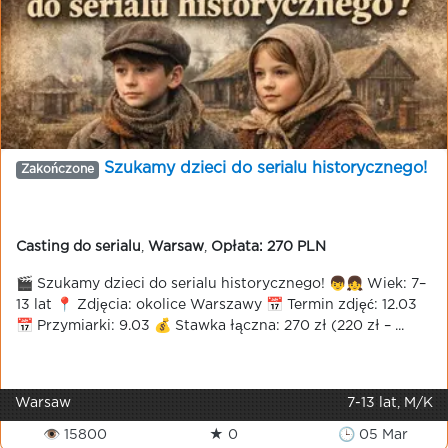
Szukamy dzieci do serialu historycznego!
Zakończone
Casting do serialu
,
Warsaw
,
Opłata: 270 PLN
🎬 Szukamy dzieci do serialu historycznego! 👦👧 Wiek: 7–
13 lat 📍 Zdjęcia: okolice Warszawy 📅 Termin zdjęć: 12.03
📅 Przymiarki: 9.03 💰 Stawka łączna: 270 zł (220 zł – ...
Warsaw
7-13 lat, M/K
👁 15800
★ 0
🕒 05 Mar