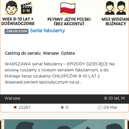
Serial fabularny
Zakończone
Casting do serialu
,
Warsaw
,
Opłata
WARSZAWA serial fabularny – EPIZODY DZIECIĘCE Na
wiosnę ruszamy z nowym serialem fabularnym, a do
którego teraz szukamy CHŁOPCÓW 8-10 LAT z
doświadczeniem epizodycznym na pl...
Warsaw
8-10 lat, M
👁 22287
★ 0
🕒 09 Mar