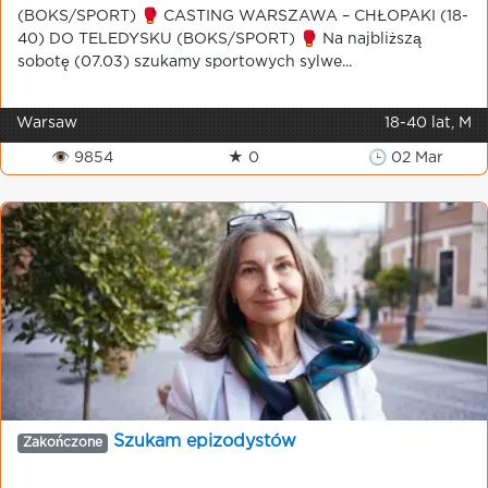
(BOKS/SPORT) 🥊 CASTING WARSZAWA – CHŁOPAKI (18-
40) DO TELEDYSKU (BOKS/SPORT) 🥊 Na najbliższą
sobotę (07.03) szukamy sportowych sylwe...
Warsaw
18-40 lat, M
👁 9854
★ 0
🕒 02 Mar
Szukam epizodystów
Zakończone