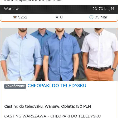
Warsaw
20-70 lat, M
👁 9252
★ 0
🕒 05 Mar
CHŁOPAKI DO TELEDYSKU
Zakończone
Casting do teledysku
,
Warsaw
,
Opłata: 150 PLN
CASTING WARSZAWA – CHŁOPAKI DO TELEDYSKU