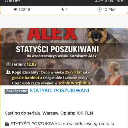
Warsaw
20-45 lat, M/K
👁 18248
★ 1
🕒 10 Mar
STATYŚCI POSZUKIWANI
Zakończone
Casting do serialu
,
Warsaw
,
Opłata: 100 PLN
🎬 STATYŚCI POSZUKIWANI do współczesnego serialu