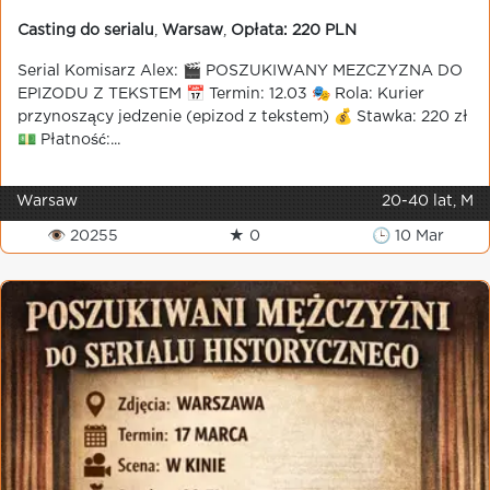
Casting do serialu
,
Warsaw
,
Opłata: 220 PLN
Serial Komisarz Alex: 🎬 POSZUKIWANY MEZCZYZNA DO
EPIZODU Z TEKSTEM 📅 Termin: 12.03 🎭 Rola: Kurier
przynoszący jedzenie (epizod z tekstem) 💰 Stawka: 220 zł
💵 Płatność:...
Warsaw
20-40 lat, M
👁 20255
★ 0
🕒 10 Mar