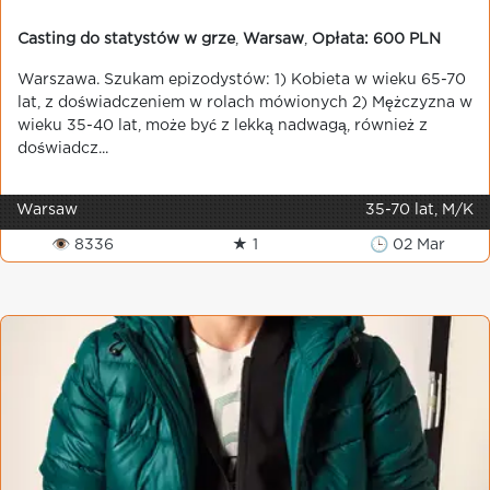
Casting do statystów w grze
,
Warsaw
,
Opłata: 600 PLN
Warszawa. Szukam epizodystów: 1) Kobieta w wieku 65-70
lat, z doświadczeniem w rolach mówionych 2) Mężczyzna w
wieku 35-40 lat, może być z lekką nadwagą, również z
doświadcz...
Warsaw
35-70 lat, M/K
👁 8336
★ 1
🕒 02 Mar