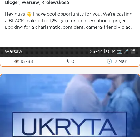
Bloger
,
Warsaw
,
Królewskość
Hey guys 👋 I have cool opportunity for you. We’re casting
a BLACK male actor (25+ yo) for an international project.
Looking for a charismatic, confident, camera-friendly blac...
Warsaw
23-44 lat, M 📷 🎤 🎬
👁 15788
★ 0
🕒 17 Mar