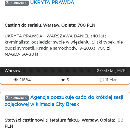
UKRYTA PRAWDA
Zakończone
Casting do serialu
,
Warsaw
,
Opłata: 700 PLN
UKRYTA PRAWDA - WARSZAWA DANIEL (40 lat) -
kryminalista, odsiedział swoje w więzieniu. Śliski typek, nie
budzi sympatii. Kradnie samochody. 19-20.03, 700 zł
MAGDA 30-38 la...
Warsaw
27-50 lat, M/K
👁 21884
★ 3
🕒 11 Mar
Agencja poszukuje osób do krótkiej sesji
Zakończone
zdjęciowej w klimacie City Break
Statyści castingowi (literatura faktu)
,
Warsaw
,
Opłata: 100
PLN