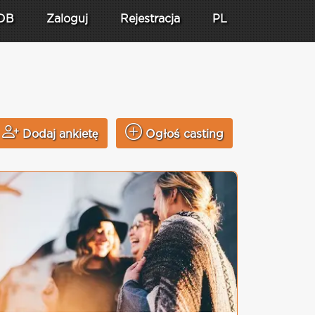
DB
Zaloguj
Rejestracja
PL
Dodaj ankietę
Ogłoś casting