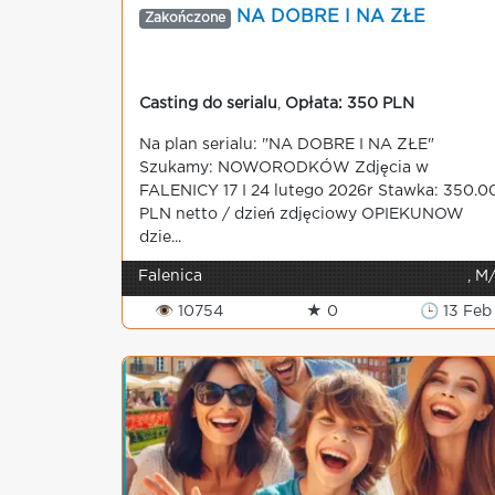
NA DOBRE I NA ZŁE
Zakończone
Casting do serialu
,
Opłata: 350 PLN
Na plan serialu: "NA DOBRE I NA ZŁE"
Szukamy: NOWORODKÓW Zdjęcia w
FALENICY 17 I 24 lutego 2026r Stawka: 350.0
PLN netto / dzień zdjęciowy OPIEKUNOW
dzie...
Falenica
, M
👁 10754
★ 0
🕒 13 Feb