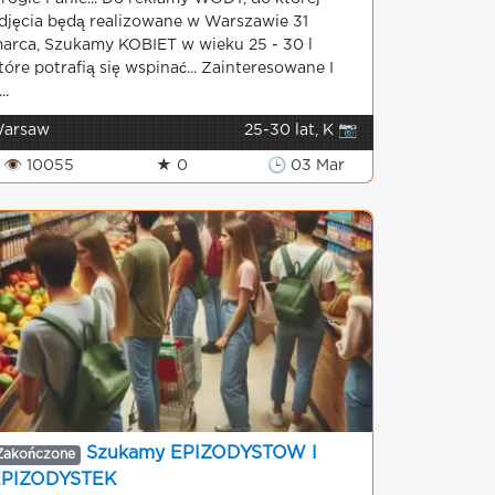
djęcia będą realizowane w Warszawie 31
arca, Szukamy KOBIET w wieku 25 - 30 l
tóre potrafią się wspinać... Zainteresowane I
..
arsaw
25-30 lat, K 📷
👁 10055
★ 0
🕒 03 Mar
Szukamy EPIZODYSTOW I
Zakończone
EPIZODYSTEK