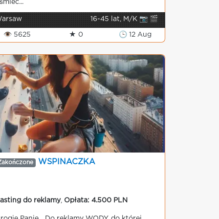
śmiec...
arsaw
16-45 lat, M/K 📷 🎬
👁 5625
★ 0
🕒 12 Aug
WSPINACZKA
Zakończone
asting do reklamy
,
Opłata: 4.500 PLN
rogie Panie... Do reklamy WODY, do której