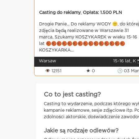
Casting do reklamy
,
Opłata: 1.500 PLN
Drogie Panie... Do reklamy WODY 🙂, do które
zdjęcia będą realizowane w Warszawie 31
marca, Szukamy KOSZYKAREK w wieku 15-16
lat 🏀🏀🏀🏀🏀🏀🏀🏀🏀🏀🏀🏀🏀🏀🏀
KOSZYKARKA...
Warsaw
15-16 lat, K 
👁 12151
★ 0
🕒 03 Mar
Co to jest casting?
Casting to wydarzenie, podczas którego wyła
kampanie reklamowe, sesje zdjęciowe itp. P
zdolności aktorskie, doświadczenie zawodowe
Jakie są rodzaje odlewów?