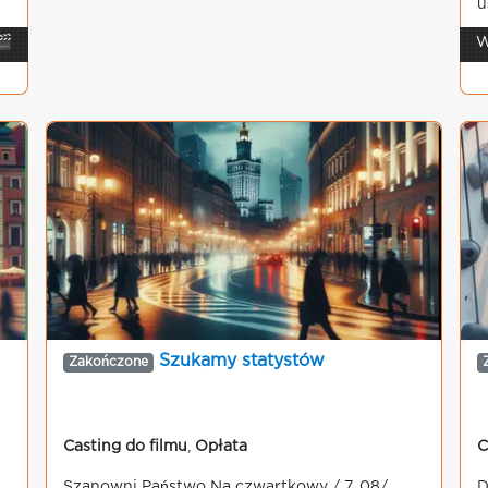
u
🎬
W
Szukamy statystów
Zakończone
Casting do filmu
,
Opłata
C
Szanowni Państwo Na czwartkowy / 7. 08/,
D