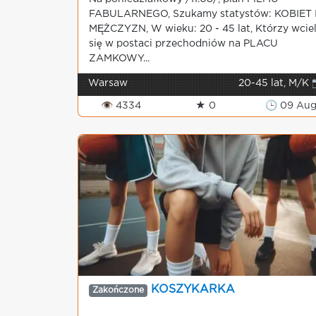
FABULARNEGO, Szukamy statystów: KOBIET 
MĘŻCZYZN, W wieku: 20 - 45 lat, Którzy wcie
się w postaci przechodniów na PLACU
ZAMKOWY...
Warsaw
20-45 lat, M/K 
👁 4334
★ 0
🕒 09 Au
KOSZYKARKA
Zakończone