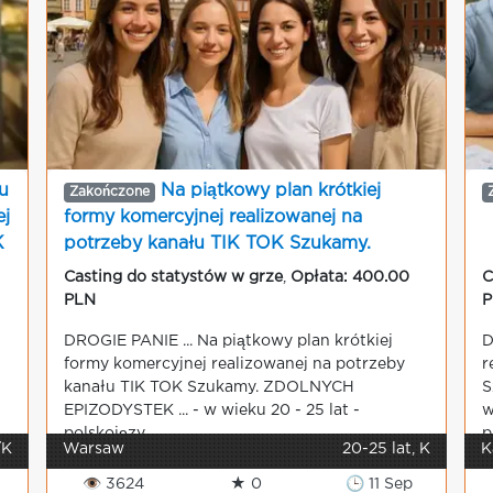
u
Na piątkowy plan krótkiej
Zakończone
ej
formy komercyjnej realizowanej na
K
potrzeby kanału TIK TOK Szukamy.
ZDOLNYCH EPIZODYSTEK
Casting do statystów w grze
,
Opłata: 400.00
C
PLN
P
DROGIE PANIE ... Na piątkowy plan krótkiej
D
formy komercyjnej realizowanej na potrzeby
r
kanału TIK TOK Szukamy. ZDOLNYCH
S
EPIZODYSTEK ... - w wieku 20 - 25 lat -
w
polskojęzy...
p
/K
Warsaw
20-25 lat, K
K
👁 3624
★ 0
🕒 11 Sep