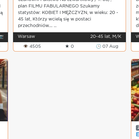
I
plan FILMU FABULARNEGO Szukamy
z
lą
statystów: KOBIET I MĘŻCZYZN, w wieku: 20 -
m
45 lat, Którzy wcielą się w postaci
k
przechodniów.... ...
d.
📷
Warsaw
20-45 lat, M/K
W
g
👁 4505
★ 0
🕒 07 Aug