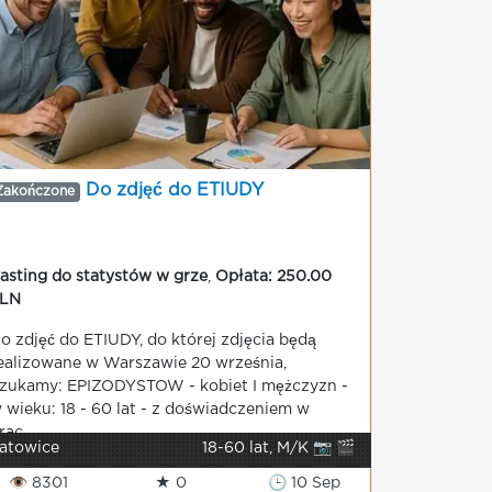
Do zdjęć do ETIUDY
Zakończone
asting do statystów w grze
,
Opłata: 250.00
LN
o zdjęć do ETIUDY, do której zdjęcia będą
ealizowane w Warszawie 20 września,
zukamy: EPIZODYSTOW - kobiet I mężczyzn -
 wieku: 18 - 60 lat - z doświadczeniem w
rac...
atowice
18-60 lat, M/K 📷 🎬
👁 8301
★ 0
🕒 10 Sep