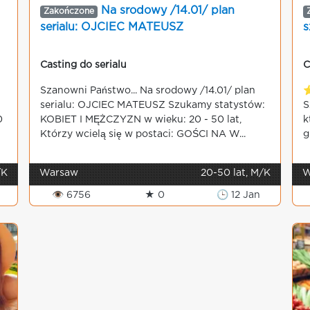
Na srodowy /14.01/ plan
Zakończone
serialu: OJCIEC MATEUSZ
Casting do serialu
C
Szanowni Państwo... Na srodowy /14.01/ plan
⭐
serialu: OJCIEC MATEUSZ Szukamy statystów:
S
0
KOBIET I MĘŻCZYZN w wieku: 20 - 50 lat,
k
Którzy wcielą się w postaci: GOŚCI NA W...
g
/K
Warsaw
20-50 lat, M/K
W
👁 6756
★ 0
🕒 12 Jan