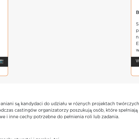
B
j
S
p
n
E
w
📷
W
niani są kandydaci do udziału w różnych projektach twórczych, t
odczas castingów organizatorzy poszukują osób, które spełniają 
 i inne cechy potrzebne do pełnienia roli lub zadania.