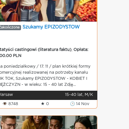
Szukamy EPIZODYSTOW
Zakończone
tatyści castingowi (literatura faktu)
,
Opłata:
00.00 PLN
a poniedziałkowy / 17. 11 / plan krótkiej formy
omercyjnej realizowanej na potrzeby kanału
IK TOK, Szukamy EPIZODYSTOW - KOBIET I
ĘŻCZYZN - w wieku: 15 - 40 lat Zdję...
arsaw
15-40 lat, M/K
👁 8748
★ 0
🕒 14 Nov