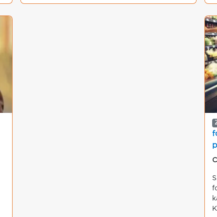
f
p
C
S
f
k
K