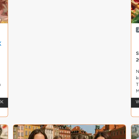
K
S
2
N
k
a
T
M
/K
W