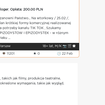
loger
,
Opłata: 200.00 PLN
zanowni Państwo... Na wtorkowy / 25.02 /,
lan krótkiej formy komercyjnej realizowanej
a potrzeby kanału TIK TOK , Szukamy
PIZODYSTOW I EPIZODYSTEK - w różnym
ieku ...
arsaw
18+ lat, M/K 📷 🎬 🕿
👁 11201
★ 0
🕒 22 Feb
akich jak filmy, produkcje teatralne,
określone wymagania, takie jak wygląd,