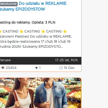
Do udziału w REKLAMIE
Zakończone
szukamy EPIZODYSTOW
asting do reklamy
,
Opłata: 3 PLN
️ CASTING ⭐️ CASTING ⭐️ CASTING ⭐️
zanowni Państwo Do udziału w REKLAMIE,
tóra będzie realizowana 17 i/lub 18 i/lub 19
rudnia 2025r Szukamy EPIZODYSTO...
arsaw
17-25 lat, M/K
👁 23454
★ 1
🕒 15 Dec