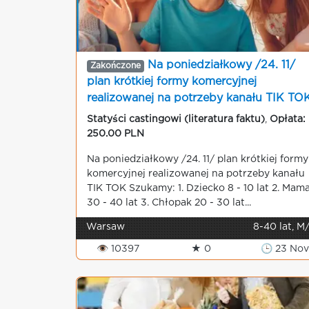
Na poniedziałkowy /24. 11/
Zakończone
plan krótkiej formy komercyjnej
realizowanej na potrzeby kanału TIK TO
Statyści castingowi (literatura faktu)
,
Opłata:
250.00 PLN
Na poniedziałkowy /24. 11/ plan krótkiej formy
komercyjnej realizowanej na potrzeby kanału
TIK TOK Szukamy: 1. Dziecko 8 - 10 lat 2. Mam
30 - 40 lat 3. Chłopak 20 - 30 lat...
Warsaw
8-40 lat, M
👁 10397
★ 0
🕒 23 Nov