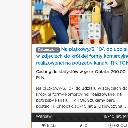
Na piątkowy/3. 10/, do udział
Zakończone
w zdjęciach do krótkiej formy komercyjn
realizowanej na potrzeby kanału TIK TO
Casting do statystów w grze
,
Opłata: 200.00
PLN
Na piątkowy/3. 10/, do udziału w zdjęciach do
krótkiej formy komercyjnej realizowanej na
potrzeby kanału TIK TOK Szukamy paru
postaci: 1. Chłopak 30/40 lat 2. Dziewczyna ...
Warsaw
15-40 lat, M
👁 6233
★ 0
🕒 02 Oct