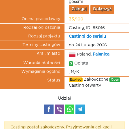
gośćmi
Zaloguj
Dołączyć
Ocena pracodawcy
33/100
Rodzaj ogłoszenia
Casting, ID: 85016
Rodzaj projektu
Castingi do serialu
Terminy castingów
do 24 Lutego 2026
Kraj, miasto
Poland,
Falenica
Warunki płatności
Opłata
$
Wymagania ogólne
, M/K
Zakończone
Expired
Open
Status
Casting otwarty
Udział
Casting został zakończony. Przyjmowanie aplikacji