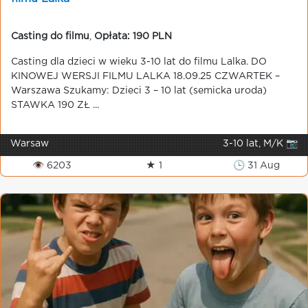
Casting do filmu
,
Opłata: 190 PLN
Casting dla dzieci w wieku 3-10 lat do filmu Lalka. DO
KINOWEJ WERSJI FILMU LALKA 18.09.25 CZWARTEK –
Warszawa Szukamy: Dzieci 3 – 10 lat (semicka uroda)
STAWKA 190 ZŁ ...
Warsaw
3-10 lat, M/K 📷
👁 6203
★ 1
🕒 31 Aug