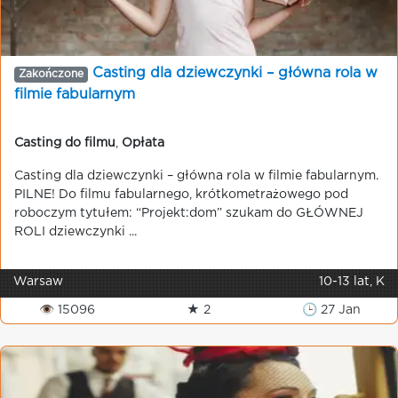
Casting dla dziewczynki – główna rola w
Zakończone
filmie fabularnym
Casting do filmu
,
Opłata
Casting dla dziewczynki – główna rola w filmie fabularnym.
PILNE! Do filmu fabularnego, krótkometrażowego pod
roboczym tytułem: “Projekt:dom” szukam do GŁÓWNEJ
ROLI dziewczynki ...
Warsaw
10-13 lat, K
👁 15096
★ 2
🕒 27 Jan