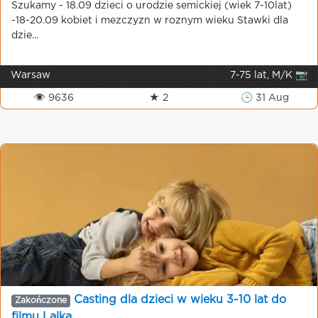
Szukamy - 18.09 dzieci o urodzie semickiej (wiek 7-10lat)
-18-20.09 kobiet i mezczyzn w roznym wieku Stawki dla
dzie...
Warsaw
7-75 lat, M/K 📷
👁 9636
★ 2
🕒 31 Aug
Casting dla dzieci w wieku 3-10 lat do
Zakończone
filmu Lalka