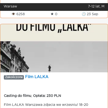
Warsaw
7-12 lat, M
👁 6258
★ 0
🕒 23 Sep
Film LALKA
Zakończone
Casting do filmu
,
Opłata: 230 PLN
Film LALKA Warszawa zdjecia we wrzesniu! 18-20