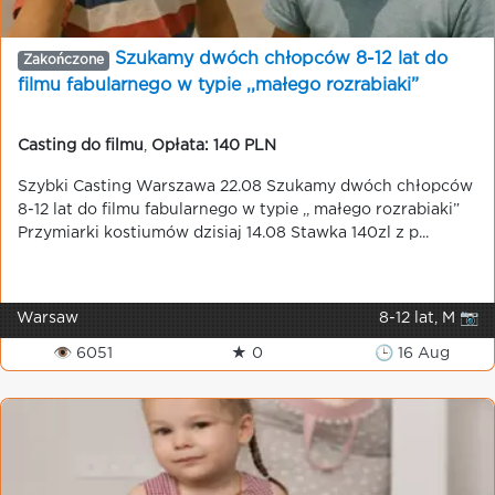
Szukamy dwóch chłopców 8-12 lat do
Zakończone
filmu fabularnego w typie ,,małego rozrabiaki”
Casting do filmu
,
Opłata: 140 PLN
Szybki Casting Warszawa 22.08 Szukamy dwóch chłopców
8-12 lat do filmu fabularnego w typie ,, małego rozrabiaki”
Przymiarki kostiumów dzisiaj 14.08 Stawka 140zl z p...
Warsaw
8-12 lat, M 📷
👁 6051
★ 0
🕒 16 Aug