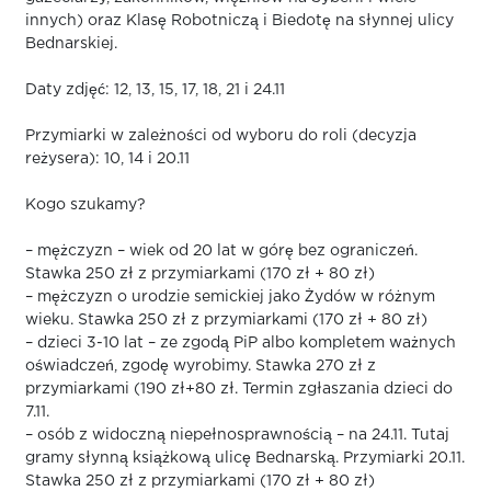
innych) oraz Klasę Robotniczą i Biedotę na słynnej ulicy
Bednarskiej.
Daty zdjęć: 12, 13, 15, 17, 18, 21 i 24.11
Przymiarki w zależności od wyboru do roli (decyzja
reżysera): 10, 14 i 20.11
Kogo szukamy?
– mężczyzn – wiek od 20 lat w górę bez ograniczeń.
Stawka 250 zł z przymiarkami (170 zł + 80 zł)
– mężczyzn o urodzie semickiej jako Żydów w różnym
wieku. Stawka 250 zł z przymiarkami (170 zł + 80 zł)
– dzieci 3-10 lat – ze zgodą PiP albo kompletem ważnych
oświadczeń, zgodę wyrobimy. Stawka 270 zł z
przymiarkami (190 zł+80 zł. Termin zgłaszania dzieci do
7.11.
– osób z widoczną niepełnosprawnością – na 24.11. Tutaj
gramy słynną książkową ulicę Bednarską. Przymiarki 20.11.
Stawka 250 zł z przymiarkami (170 zł + 80 zł)