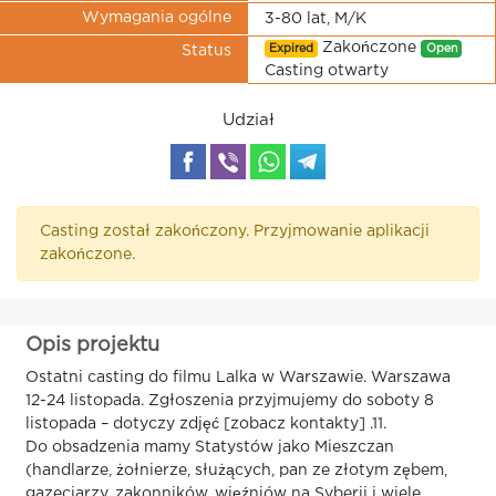
Wymagania ogólne
3-80 lat, M/K
Zakończone
Expired
Open
Status
Casting otwarty
Udział
Casting został zakończony. Przyjmowanie aplikacji
zakończone.
Opis projektu
Ostatni casting do filmu Lalka w Warszawie. Warszawa
12-24 listopada. Zgłoszenia przyjmujemy do soboty 8
listopada – dotyczy zdjęć [zobacz kontakty] .11.
Do obsadzenia mamy Statystów jako Mieszczan
(handlarze, żołnierze, służących, pan ze złotym zębem,
gazeciarzy, zakonników, więźniów na Syberii i wiele