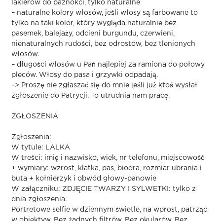
lakierów do paznokci, tylko naturalne
– naturalne kolory włosów, jeśli włosy są farbowane to
tylko na taki kolor, który wygląda naturalnie bez
pasemek, balejaży, odcieni burgundu, czerwieni,
nienaturalnych rudości, bez odrostów, bez tlenionych
włosów.
– długości włosów u Pań najlepiej za ramiona do połowy
pleców. Włosy do pasa i grzywki odpadają.
–> Proszę nie zgłaszać się do mnie jeśli już ktoś wysłał
zgłoszenie do Patrycji. To utrudnia nam pracę.
ZGŁOSZENIA
Zgłoszenia:
W tytule: LALKA
W treści: imię i nazwisko, wiek, nr telefonu, miejscowość
+ wymiary: wzrost, klatka, pas, biodra, rozmiar ubrania i
buta + kołnierzyk i obwód głowy-panowie
W załączniku: ZDJĘCIE TWARZY I SYLWETKI: tylko z
dnia zgłoszenia.
Portretowe selfie w dziennym świetle, na wprost, patrząc
w obiektyw. Bez żadnych filtrów. Bez okularów. Bez