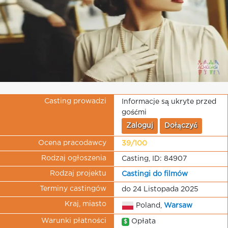
Casting prowadzi
Informacje są ukryte przed
gośćmi
Zaloguj
Dołączyć
Ocena pracodawcy
39/100
Rodzaj ogłoszenia
Casting, ID: 84907
Rodzaj projektu
Castingi do filmów
Terminy castingów
do 24 Listopada 2025
Kraj, miasto
Poland,
Warsaw
Warunki płatności
Opłata
$