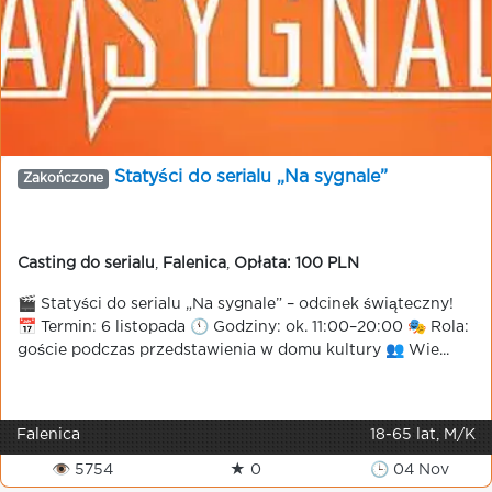
Statyści do serialu „Na sygnale”
Zakończone
Casting do serialu
,
Falenica
,
Opłata: 100 PLN
🎬 Statyści do serialu „Na sygnale” – odcinek świąteczny!
📅 Termin: 6 listopada 🕚 Godziny: ok. 11:00–20:00 🎭 Rola:
goście podczas przedstawienia w domu kultury 👥 Wie...
Falenica
18-65 lat, M/K
👁 5754
★ 0
🕒 04 Nov