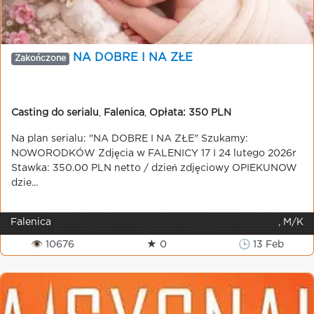
NA DOBRE I NA ZŁE
Zakończone
Casting do serialu
,
Falenica
,
Opłata: 350 PLN
Na plan serialu: "NA DOBRE I NA ZŁE" Szukamy:
NOWORODKÓW Zdjęcia w FALENICY 17 I 24 lutego 2026r
Stawka: 350.00 PLN netto / dzień zdjęciowy OPIEKUNOW
dzie...
Falenica
, M/K
👁 10676
★ 0
🕒 13 Feb