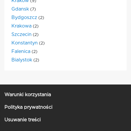
Krakow
(9)
Gdansk
(7)
Bydgoszcz
(2)
Krakowa
(2)
Szczecin
(2)
Konstantyn
(2)
Falenica
(2)
Bialystok
(2)
Warunki korzystania
Polityka prywatności
Usuwanie treści